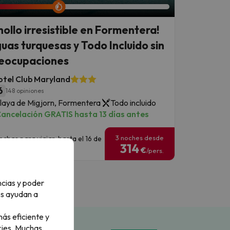
hollo irresistible en Formentera!
uas turquesas y Todo Incluido sin
eocupaciones
otel Club Maryland
6
148 opiniones
laya de Migjorn, Formentera
Todo incluido
ancelación GRATIS hasta 13 días antes
3 noches desde
echas para viajar: hasta el 16 de
314
eptiembre de 2026.
€
/pers.
ncias y poder
os ayudan a
ás eficiente y
ies.
Muchas