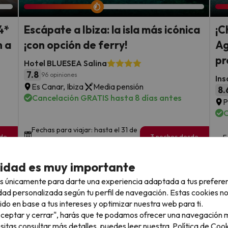
4*
Escápate a Ibiza: la isla más icónica
¡C
n a
¡con opción de ferry!
Ag
pr
Hotel BLUESEA Salina
7.8
96 opiniones
Ins
Es Canar, Ibiza
Media pensión
8.
Cancelación GRATIS hasta 8 días antes
P
C
Fechas para viajar: hasta el 31 de
sde
3 noches desde
F
octubre de 2026.
206
s
€
rs.
/pers.
cidad es muy importante
Ver todos los chollos
s únicamente para darte una experiencia adaptada a tus prefere
dad personalizada según tu perfil de navegación. Estas cookies n
ido en base a tus intereses y optimizar nuestra web para ti.
"Aceptar y cerrar", harás que te podamos ofrecer una navegación m
esitas consultar más detalles, puedes leer nuestra
Política de Cook