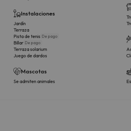
Instalaciones
Tr
Jardín
Tr
Terraza
Pista de tenis
De pago
Billar
De pago
Terraza solarium
Ac
Juego de dardos
Cl
Mascotas
Se admiten animales
Es