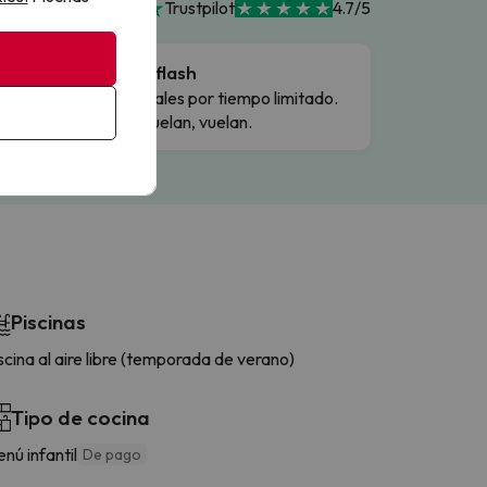
Trustpilot
4.7/5
Ofertas flash
Precios reales por tiempo limitado.
Cuando vuelan, vuelan.
Piscinas
scina al aire libre (temporada de verano)
Tipo de cocina
nú infantil
De pago