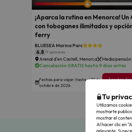
¡Aparca la rutina en Menorca! Un 
con toboganes ilimitados y opció
ferry
BLUESEA Marina Parc
6.8
17 opiniones
Arenal d'en Castell, Menorca
Media pensión
Cancelación GRATIS hasta 9 días antes
3 noches de
Fechas para viajar: hasta el 31 de
151
octubre de 2026.
€
/pe
Tu priva
Utilizamos cookie
mostrarte publici
mostrar el conten
Al hacer clic en 
relevante. Si nec