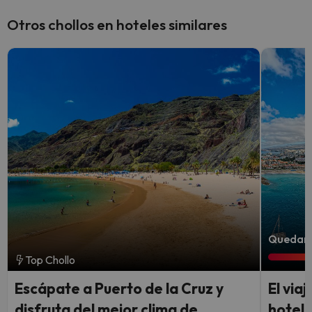
Otros chollos en hoteles similares
Quedan 3
Top Chollo
Escápate a Puerto de la Cruz y
El via
disfruta del mejor clima de
hotel 