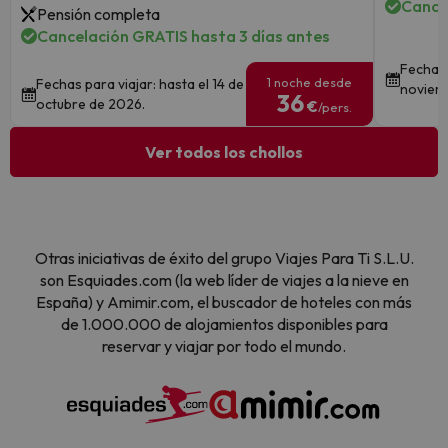
Cance
Pensión completa
Cancelación GRATIS hasta 3 días antes
Fechas 
1 noche desde
Fechas para viajar: hasta el 14 de
noviem
36
octubre de 2026.
€
/pers.
Ver todos los chollos
Otras iniciativas de éxito del grupo Viajes Para Ti S.L.U.
son Esquiades.com (la web líder de viajes a la nieve en
España) y Amimir.com, el buscador de hoteles con más
de 1.000.000 de alojamientos disponibles para
reservar y viajar por todo el mundo.