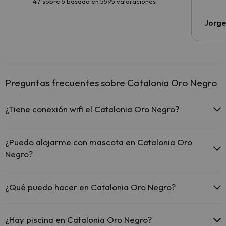
4.7 sobre 5 basado en 5595 valoraciones
Jorge
Preguntas frecuentes sobre Catalonia Oro Negro
¿Tiene conexión wifi el Catalonia Oro Negro?
El Catalonia Oro Negro ofrece Wi-Fi gratuito en todo el
hotel.
¿Puedo alojarme con mascota en Catalonia Oro
El Catalonia Oro Negro ofrece Wi-Fi gratuito en zonas
Negro?
comunes.
El Catalonia Oro Negro dispone de Wi-Fi.
En Catalonia Oro Negro se admiten mascotas (previa petición y de
pago directo en hotel). Consulta las condiciones.
¿Qué puedo hacer en Catalonia Oro Negro?
El Catalonia Oro Negro dispone de las siguientes actividades
(algunas pueden ser de pago).
¿Hay piscina en Catalonia Oro Negro?