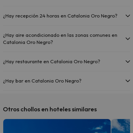
Masajista
Sí, Catalonia Oro Negro tiene piscina (este servicio puede ser de
pago) Aquí tienes más info sobre la piscina y otras instalaciones.
¿Hay recepción 24 horas en Catalonia Oro Negro?
Piscina al aire libre (temporada de verano)
Sí, Catalonia Oro Negro tiene recepción 24 horas.
Piscina al aire libre (toda la temporada)
¿Hay aire acondicionado en las zonas comunes en
Catalonia Oro Negro?
Sí, Catalonia Oro Negro tiene aire acondicionado en las zonas
comunes.
¿Hay restaurante en Catalonia Oro Negro?
Sí, Catalonia Oro Negro tiene restaurante.
¿Hay bar en Catalonia Oro Negro?
Sí, Catalonia Oro Negro tiene bar.
Otros chollos en hoteles similares