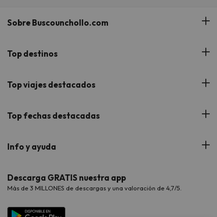
Sobre Buscounchollo.com
¿Quiénes somos?
Top destinos
Tarjeta Regalo
Hoteles Andalucía
Top viajes destacados
Buscounchollo en los medios
Hoteles Andorra
Blog
Viajes con Niños
Top fechas destacadas
Hoteles Cataluña
Web Corporativa
Viajes de Ciudad
Hoteles Portugal
Verano
Info y ayuda
Proveedores
Viajes de Novios
Hoteles Valencia
Puente de Agosto
Opiniones de nuestros clientes
Viajes con mascotas
Contáctanos
Descarga GRATIS nuestra app
Hoteles Galicia
Vacaciones en Agosto
Más de 3 MILLONES de descargas y una valoración de 4,7/5.
Viajes para grupos
Chollos con Todo Incluido
Preguntas frecuentes
Hoteles en Islas
Vacaciones en Septiembre
Chollos en la playa