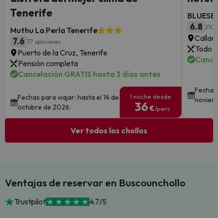
Tenerife
BLUESEA
6.8
210 
Muthu La Perla Tenerife
Callao
7.6
77 opiniones
Todo i
Puerto de la Cruz, Tenerife
Cance
Pensión completa
Cancelación GRATIS hasta 3 días antes
Fechas 
1 noche desde
Fechas para viajar: hasta el 14 de
noviem
36
octubre de 2026.
€
/pers.
Ver todos los chollos
Ventajas de reservar en Buscounchollo
Trustpilot
4.7/5