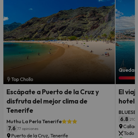
Quedan 3
Top Chollo
Escápate a Puerto de la Cruz y
El via
disfruta del mejor clima de
hotel 
Tenerife
BLUESEA
6.8
210 
Muthu La Perla Tenerife
Callao
7.6
77 opiniones
Todo i
Puerto de la Cruz, Tenerife