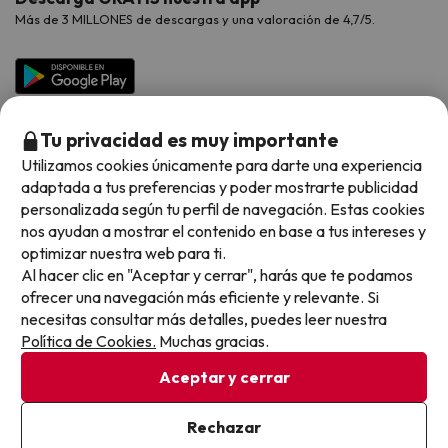
Hoteles Galicia
Vacaciones en Agosto
Más de 3 MILLONES de descargas y una valoración de 4,7/5.
Viajes para grupos
Chollos con Todo Incluido
Preguntas frecuentes
Hoteles en Islas
Vacaciones en Septiembre
Chollos en la playa
Hoteles Salou
Vacaciones en Octubre
Chollos con Vuelo Incluido
Vacaciones en Noviembre
Tu privacidad es muy importante
Hoteles con toboganes
Utilizamos cookies únicamente para darte una experiencia
adaptada a tus preferencias y poder mostrarte publicidad
Selección de la Newsletter
personalizada según tu perfil de navegación. Estas cookies
nos ayudan a mostrar el contenido en base a tus intereses y
Métodos de pago disponibles
Los favoritos de nuestros clientes
optimizar nuestra web para ti.
Al hacer clic en "Aceptar y cerrar", harás que te podamos
ofrecer una navegación más eficiente y relevante. Si
necesitas consultar más detalles, puedes leer nuestra
Política de Cookies.
Muchas gracias.
Condiciones generales
Privacidad datos
Aceptar y cerrar
Política de cookies
Rechazar
Viajes para ti S.L.U. Copyright © Buscounchollo.com 2010 -