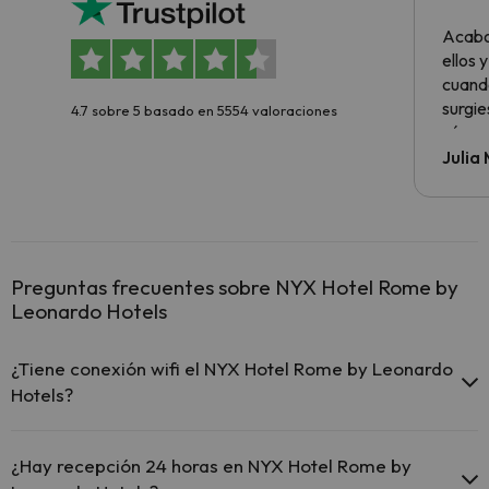
sencil
Acabo
ellos 
cuando
surgie
4.7 sobre 5 basado en 5554 valoraciones
cómo s
todo v
Julia
Preguntas frecuentes sobre NYX Hotel Rome by
Leonardo Hotels
¿Tiene conexión wifi el NYX Hotel Rome by Leonardo
Hotels?
El NYX Hotel Rome by Leonardo Hotels ofrece Wi-Fi gratuito
en todo el hotel.
¿Hay recepción 24 horas en NYX Hotel Rome by
El NYX Hotel Rome by Leonardo Hotels ofrece Wi-Fi gratuito