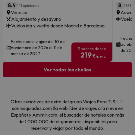
8.4
8
141 opiniones
3888 o
Venecia
Aswan ·
Alojamiento y desayuno
Vuelos
Vuelos ida y vuelta desde Madrid o Barcelona
Fechas 
Fechas para viajar: del 10 de
octubre
noviembre de 2026 al 11 de
3 noches desde
de 202
219
marzo de 2027
€
/pers.
Ver todos los chollos
Otras iniciativas de éxito del grupo Viajes Para Ti S.L.U.
son Esquiades.com (la web líder de viajes a la nieve en
España) y Amimir.com, el buscador de hoteles con más
de 1.000.000 de alojamientos disponibles para
reservar y viajar por todo el mundo.