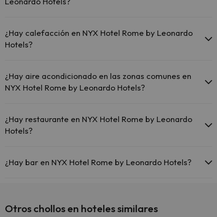
Leonardo Hotels?
en zonas comunes.
El NYX Hotel Rome by Leonardo Hotels dispone de Wi-Fi.
Sí, NYX Hotel Rome by Leonardo Hotels tiene recepción 24 horas.
¿Hay calefacción en NYX Hotel Rome by Leonardo
Hotels?
Sí, NYX Hotel Rome by Leonardo Hotels tiene calefacción en las
zonas comunes.
¿Hay aire acondicionado en las zonas comunes en
NYX Hotel Rome by Leonardo Hotels?
Sí, NYX Hotel Rome by Leonardo Hotels tiene aire acondicionado en
las zonas comunes.
¿Hay restaurante en NYX Hotel Rome by Leonardo
Hotels?
Sí, NYX Hotel Rome by Leonardo Hotels tiene restaurante.
¿Hay bar en NYX Hotel Rome by Leonardo Hotels?
Sí, NYX Hotel Rome by Leonardo Hotels tiene bar.
Otros chollos en hoteles similares