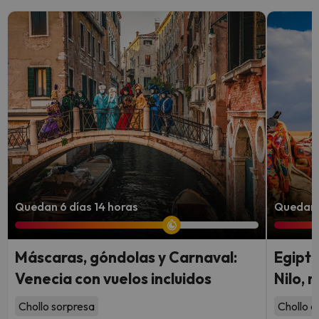
Quedan 6 días 14 horas
Quedan 8
Máscaras, góndolas y Carnaval:
Egipto
Venecia con vuelos incluidos
Nilo, 
Chollo sorpresa
Chollo c