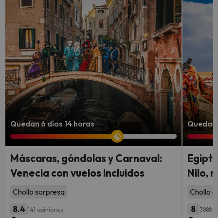
Quedan 6 días 14 horas
Quedan 8
Máscaras, góndolas y Carnaval:
Egipto
Venecia con vuelos incluidos
Nilo, 
Chollo sorpresa
Chollo c
8.4
8
141 opiniones
3888 o