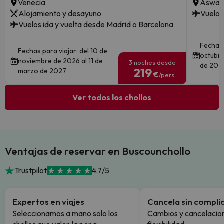
Venecia
Aswan ·
Alojamiento y desayuno
Vuelos
Vuelos ida y vuelta desde Madrid o Barcelona
Fechas 
Fechas para viajar: del 10 de
octubre
noviembre de 2026 al 11 de
3 noches desde
de 202
219
marzo de 2027
€
/pers.
Ver todos los chollos
Ventajas de reservar en Buscounchollo
Trustpilot
4.7/5
Expertos en viajes
Cancela sin compli
Seleccionamos a mano solo los
Cambios y cancelacion