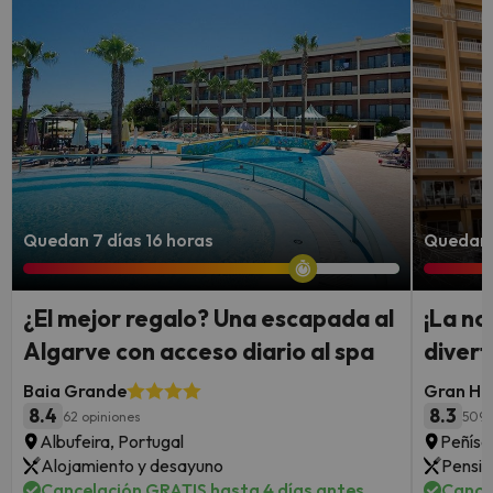
Quedan 7 días 16 horas
Quedan 7
¿El mejor regalo? Una escapada al
¡La no
Algarve con acceso diario al spa
divert
Baia Grande
Gran Hot
8.4
8.3
62 opiniones
5095
Albufeira, Portugal
Peñísc
Alojamiento y desayuno
Pensió
Cancelación GRATIS hasta 4 días antes
Cance