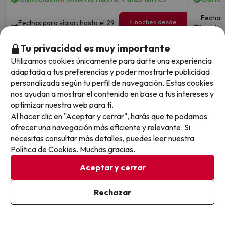
Fechas 
4 noches desde
Fechas para viajar: hasta el 29
octubre
262
de diciembre de 2026.
€
/pers.
2026
Tu privacidad es muy importante
Ver todos los chollos
Utilizamos cookies únicamente para darte una experiencia
adaptada a tus preferencias y poder mostrarte publicidad
personalizada según tu perfil de navegación. Estas cookies
nos ayudan a mostrar el contenido en base a tus intereses y
optimizar nuestra web para ti.
Otras iniciativas de éxito del grupo Viajes Para Ti S.L.U.
Al hacer clic en "Aceptar y cerrar", harás que te podamos
son Esquiades.com (la web líder de viajes a la nieve en
ofrecer una navegación más eficiente y relevante. Si
España) y Amimir.com, el buscador de hoteles con más
necesitas consultar más detalles, puedes leer nuestra
de 1.000.000 de alojamientos disponibles para
Política de Cookies.
Muchas gracias.
reservar y viajar por todo el mundo.
Aceptar y cerrar
Rechazar