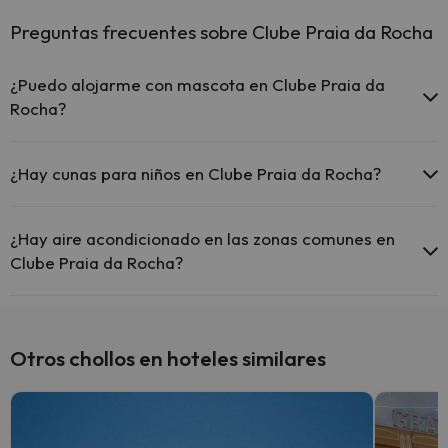
Preguntas frecuentes sobre Clube Praia da Rocha
¿Puedo alojarme con mascota en Clube Praia da
Rocha?
En Clube Praia da Rocha no se admiten mascotas.
¿Hay cunas para niños en Clube Praia da Rocha?
El Clube Praia da Rocha dispone de cunas gratis en el hotel
(solicítalo antes de iniciar tu viaje).
¿Hay aire acondicionado en las zonas comunes en
Clube Praia da Rocha?
Sí, Clube Praia da Rocha tiene aire acondicionado en las zonas
comunes.
Otros chollos en hoteles similares