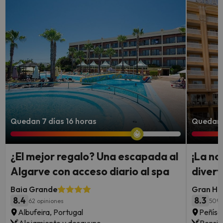
Quedan 7 días 16 horas
Quedan 7
¿El mejor regalo? Una escapada al
¡La no
Algarve con acceso diario al spa
divert
Baia Grande
Gran Hot
8.4
8.3
62 opiniones
5095
Albufeira, Portugal
Peñísc