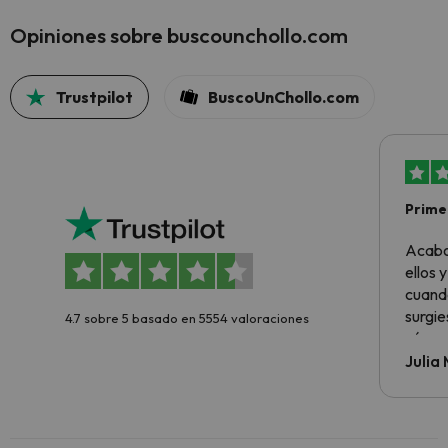
Opiniones sobre buscounchollo.com
Trustpilot
BuscoUnChollo.com
Primer
sencil
Acabo
ellos 
cuando
surgie
4.7 sobre 5 basado en 5554 valoraciones
cómo s
todo v
Julia