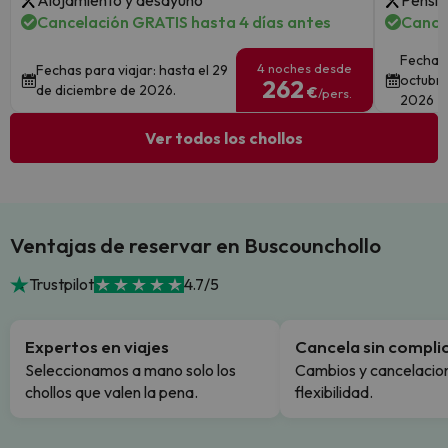
Alojamiento y desayuno
Pensió
Cancelación GRATIS hasta 4 días antes
Cance
Fechas 
4 noches desde
Fechas para viajar: hasta el 29
octubre
262
de diciembre de 2026.
€
/pers.
2026
Ver todos los chollos
Ventajas de reservar en Buscounchollo
Trustpilot
4.7/5
Expertos en viajes
Cancela sin compli
Seleccionamos a mano solo los
Cambios y cancelacion
chollos que valen la pena.
flexibilidad.