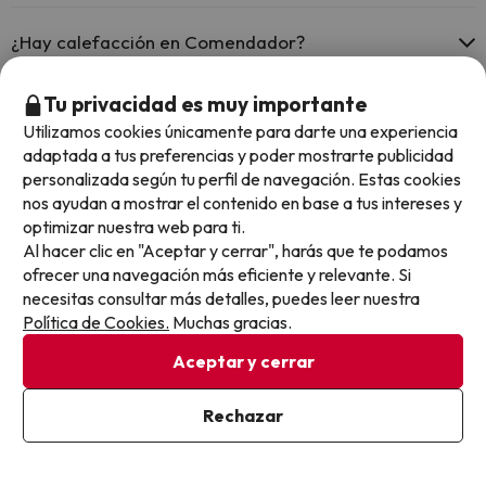
Spa de pago
Sí, Comendador tiene recepción 24 horas.
Masajista
¿Hay calefacción en Comendador?
Sí, Comendador tiene calefacción en las zonas comunes.
Tu privacidad es muy importante
¿Hay aire acondicionado en las zonas comunes en
Utilizamos cookies únicamente para darte una experiencia
Comendador?
adaptada a tus preferencias y poder mostrarte publicidad
personalizada según tu perfil de navegación. Estas cookies
Sí, Comendador tiene aire acondicionado en las zonas comunes.
nos ayudan a mostrar el contenido en base a tus intereses y
¿Hay restaurante en Comendador?
optimizar nuestra web para ti.
Al hacer clic en "Aceptar y cerrar", harás que te podamos
Sí, Comendador tiene restaurante.
ofrecer una navegación más eficiente y relevante. Si
necesitas consultar más detalles, puedes leer nuestra
Otros chollos en hoteles similares
Política de Cookies.
Muchas gracias.
Aceptar y cerrar
Rechazar