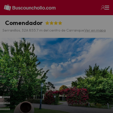
Comendador
Serranillos, 32
A 855.7 m del centro de Carranque
Ver en mapa