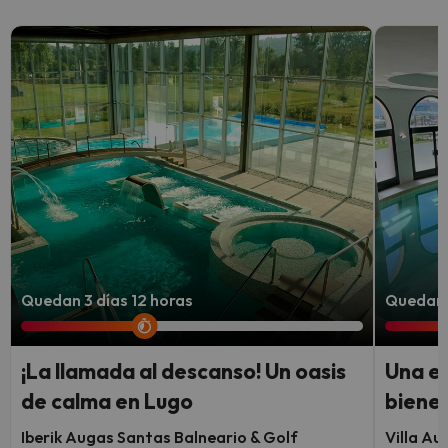
Quedan 3 días 12 horas
Quedan 
¡La llamada al descanso! Un oasis
Una e
de calma en Lugo
bienes
Iberik Augas Santas Balneario & Golf
Villa A