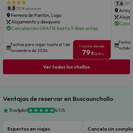
7.6
137 
8.8
1308 opiniones
Arroyo
Ferreira de Pantón, Lugo
Alojam
Alojamiento y desayuno
Cance
Cancelación GRATIS hasta 5 días antes
Fechas 
Fechas para viajar: hasta el 1 de
1 noche desde
octubre
noviembre de 2026.
79
€
/pers.
Ver todos los chollos
Ventajas de reservar en Buscounchollo
Trustpilot
4.7/5
Expertos en viajes
Cancela sin compli