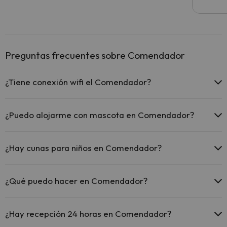
Preguntas frecuentes sobre Comendador
¿Tiene conexión wifi el Comendador?
El Comendador dispone de Wi-Fi.
¿Puedo alojarme con mascota en Comendador?
En Comendador no se admiten mascotas.
¿Hay cunas para niños en Comendador?
El Comendador dispone de cunas gratis en el hotel (solicítalo antes
de iniciar tu viaje).
¿Qué puedo hacer en Comendador?
El Comendador dispone de las siguientes actividades (algunas
pueden ser de pago).
¿Hay recepción 24 horas en Comendador?