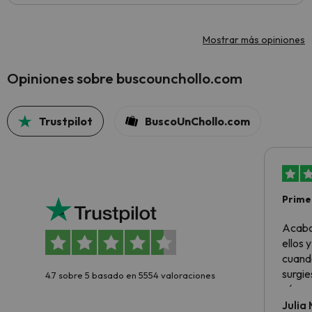
Mostrar más opiniones
Opiniones sobre buscounchollo.com
Trustpilot
BuscoUnChollo.com
Primer
sencil
Acabo
ellos 
cuando
surgie
4.7 sobre 5 basado en 5554 valoraciones
cómo s
todo v
Julia