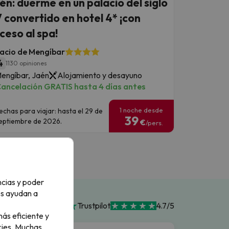
én: duerme en un palacio del siglo
 convertido en hotel 4* ¡con
ceso al spa!
acio de Mengíbar
4
1130 opiniones
engíbar, Jaén
Alojamiento y desayuno
ancelación GRATIS hasta 4 días antes
1 noche desde
echas para viajar: hasta el 29 de
39
eptiembre de 2026.
€
/pers.
ncias y poder
os ayudan a
Trustpilot
4.7/5
ás eficiente y
ies.
Muchas