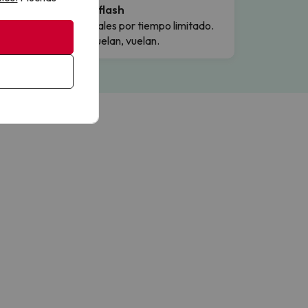
Ofertas flash
Precios reales por tiempo limitado.
Cuando vuelan, vuelan.