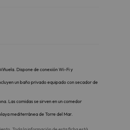
 Viñuela. Dispone de conexión Wi-Fi y
 Incluyen un baño privado equipado con secador de
zona. Las comidas se sirven en un comedor
 playa mediterránea de Torre del Mar.
iento. Toda la información de esta ficha está