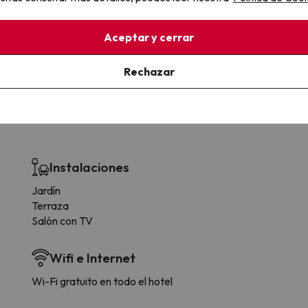
la sin complicaciones
Paga a tu ritmo
s y cancelaciones con total
Fracciona o financia tu viaje.
Aceptar y cerrar
lidad.
Reserva ahora, paga luego.
Rechazar
Instalaciones
Jardín
Terraza
Salón con TV
Wifi e Internet
Wi-Fi gratuito en todo el hotel