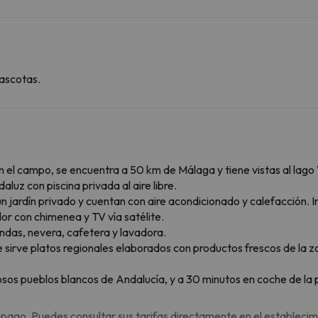
ascotas.
en el campo, se encuentra a 50 km de Málaga y tiene vistas al lago
aluz con piscina privada al aire libre.
n jardín privado y cuentan con aire acondicionado y calefacción.
or con chimenea y TV vía satélite.
ndas, nevera, cafetera y lavadora.
 sirve platos regionales elaborados con productos frescos de la 
mosos pueblos blancos de Andalucía, y a 30 minutos en coche de la
 pago. Puedes consultar sus tarifas directamente en el establecim