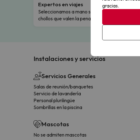
Expertos en viajes
Cance
gracias.
Seleccionamos a mano solo los
Cambio
chollos que valen la pena.
flexibi
Instalaciones y servicios
Servicios Generales
Salas de reunión/banquetes
Servicio de lavandería
Personal plurilingüe
Sombrillas en la piscina
Mascotas
No se admiten mascotas