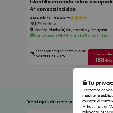
Islantilla en modo relax: escapad
4* con spa incluido
AMA Islantilla Resort
9.1
710 opiniones
Islantilla, Huelva
Alojamiento y desayuno
Cancelación GRATIS hasta 8 días antes
Fechas para viajar: hasta el 21 de
2 noches de
noviembre de 2026.
188
€
/pe
Tu priva
Utilizamos cookie
mostrarte publici
Ventajas de reservar en Buscouncho
mostrar el conten
Al hacer clic en 
relevante. Si nec