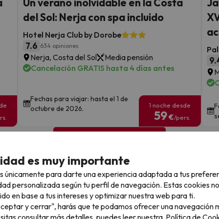
a
Un verano inolvidable en la Costa
Ja
del Sol: Nerja con spa incluido
XV
ac
Hotel Nerja Club by Dorobe
7.6
634 opiniones
Pal
Nerja, Costa del Sol
Media pensión
9.
Cancelación GRATIS hasta 4 días antes
M
C
Fechas para viajar: hasta el 1 de
sde
1 noche desde
F
octubre de 2026.
59
s
€
rs.
/pers.
Ver todos los chollos
cidad es muy importante
s únicamente para darte una experiencia adaptada a tus prefere
dad personalizada según tu perfil de navegación. Estas cookies n
llo
ido en base a tus intereses y optimizar nuestra web para ti.
"Aceptar y cerrar", harás que te podamos ofrecer una navegación m
esitas consultar más detalles, puedes leer nuestra
Política de Cook