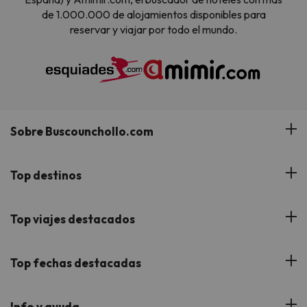
de 1.000.000 de alojamientos disponibles para
reservar y viajar por todo el mundo.
Sobre Buscounchollo.com
¿Quiénes somos?
Top destinos
Tarjeta Regalo
Hoteles Andalucía
Top viajes destacados
Buscounchollo en los medios
Hoteles Andorra
Blog
Viajes con Niños
Top fechas destacadas
Hoteles Cataluña
Web Corporativa
Viajes de Ciudad
Hoteles Portugal
Verano
Info y ayuda