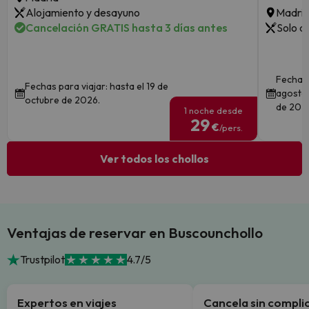
Alojamiento y desayuno
Madri
Cancelación GRATIS hasta 3 días antes
Solo a
Fechas 
Fechas para viajar: hasta el 19 de
agosto 
octubre de 2026.
de 202
1 noche desde
29
€
/pers.
Ver todos los chollos
Ventajas de reservar en Buscounchollo
Trustpilot
4.7/5
Expertos en viajes
Cancela sin compli