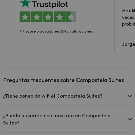
aloja
He ut
veces,
proble
4.7 sobre 5 basado en 5595 valoraciones
Jorge
Preguntas frecuentes sobre Compostela Suites
¿Tiene conexión wifi el Compostela Suites?
El Compostela Suites ofrece Wi-Fi gratuito en todo el hotel.
El Compostela Suites ofrece Wi-Fi gratuito en zonas
¿Puedo alojarme con mascota en Compostela
comunes.
Suites?
El Compostela Suites dispone de Wi-Fi.