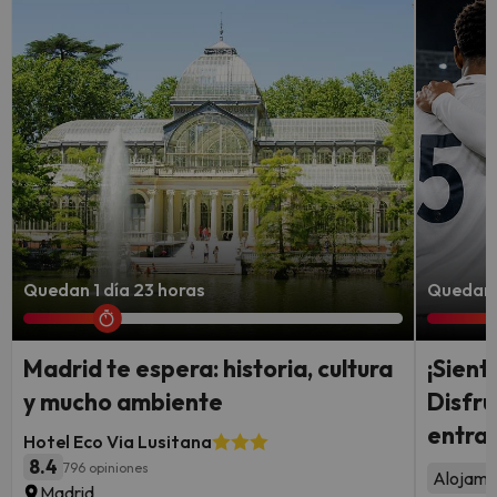
Quedan 1 día 23 horas
Quedan 3
Madrid te espera: historia, cultura
¡Sient
y mucho ambiente
Disfru
entrad
Hotel Eco Via Lusitana
8.4
796 opiniones
Alojami
Madrid