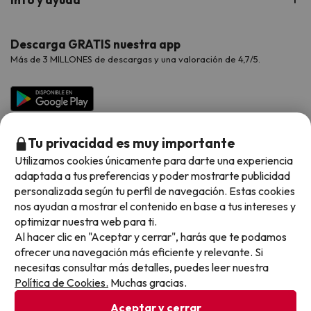
Proveedores
Viajes de Novios
Hoteles Valencia
Puente de Agosto
Opiniones de nuestros clientes
Viajes con mascotas
Contáctanos
Descarga GRATIS nuestra app
Hoteles Galicia
Vacaciones en Agosto
Más de 3 MILLONES de descargas y una valoración de 4,7/5.
Viajes para grupos
Chollos con Todo Incluido
Preguntas frecuentes
Hoteles en Islas
Vacaciones en Septiembre
Chollos en la playa
Hoteles Salou
Vacaciones en Octubre
Chollos con Vuelo Incluido
Vacaciones en Noviembre
Tu privacidad es muy importante
Hoteles con toboganes
Utilizamos cookies únicamente para darte una experiencia
adaptada a tus preferencias y poder mostrarte publicidad
Selección de la Newsletter
personalizada según tu perfil de navegación. Estas cookies
nos ayudan a mostrar el contenido en base a tus intereses y
Métodos de pago disponibles
Los favoritos de nuestros clientes
optimizar nuestra web para ti.
Al hacer clic en "Aceptar y cerrar", harás que te podamos
ofrecer una navegación más eficiente y relevante. Si
necesitas consultar más detalles, puedes leer nuestra
Política de Cookies.
Muchas gracias.
Condiciones generales
Privacidad datos
Aceptar y cerrar