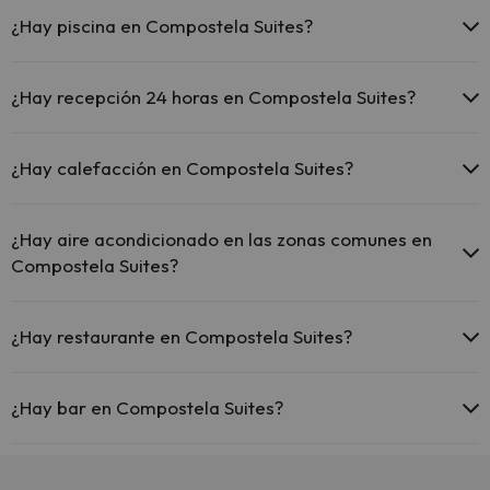
En Compostela Suites no se admiten mascotas.
¿Hay piscina en Compostela Suites?
Sí, Compostela Suites tiene piscina (este servicio puede ser de
pago) Aquí tienes más info sobre la piscina y otras instalaciones.
¿Hay recepción 24 horas en Compostela Suites?
Piscina al aire libre (temporada de verano)
Sí, Compostela Suites tiene recepción 24 horas.
¿Hay calefacción en Compostela Suites?
Sí, Compostela Suites tiene calefacción en las zonas comunes.
¿Hay aire acondicionado en las zonas comunes en
Compostela Suites?
Sí, Compostela Suites tiene aire acondicionado en las zonas
comunes.
¿Hay restaurante en Compostela Suites?
Sí, Compostela Suites tiene restaurante.
¿Hay bar en Compostela Suites?
Sí, Compostela Suites tiene bar.