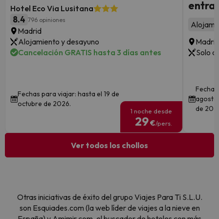
entrad
Hotel Eco Via Lusitana
8.4
796 opiniones
Alojami
Madrid
Alojamiento y desayuno
Madri
Cancelación GRATIS hasta 3 días antes
Solo a
Fechas 
Fechas para viajar: hasta el 19 de
agosto 
octubre de 2026.
de 202
1 noche desde
29
€
/pers.
Ver todos los chollos
Otras iniciativas de éxito del grupo Viajes Para Ti S.L.U.
son Esquiades.com (la web líder de viajes a la nieve en
España) y Amimir.com, el buscador de hoteles con más