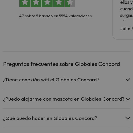
ellos 
cuando
surgie
4.7 sobre 5 basado en 5554 valoraciones
cómo s
todo v
Julia
Preguntas frecuentes sobre Globales Concord
¿Tiene conexión wifi el Globales Concord?
El Globales Concord ofrece Wi-Fi gratuito en todo el hotel.
El Globales Concord ofrece Wi-Fi gratuito en zonas
¿Puedo alojarme con mascota en Globales Concord?
comunes.
El Globales Concord dispone de Wi-Fi.
En Globales Concord no se admiten mascotas.
¿Qué puedo hacer en Globales Concord?
El Globales Concord dispone de las siguientes actividades (algunas