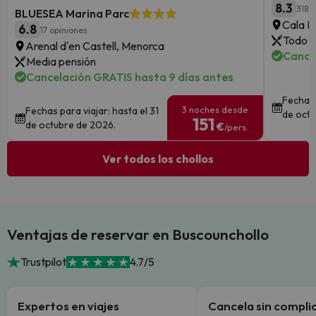
8.3
318 
BLUESEA Marina Parc
Cala Mi
6.8
17 opiniones
Todo i
Arenal d'en Castell, Menorca
Cance
Media pensión
Cancelación GRATIS hasta 9 días antes
Fechas 
3 noches desde
Fechas para viajar: hasta el 31
de octu
151
de octubre de 2026.
€
/pers.
Ver todos los chollos
Ventajas de reservar en Buscounchollo
Trustpilot
4.7/5
Expertos en viajes
Cancela sin compli