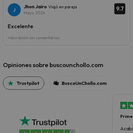
Jhon Jairo
Viajó en pareja
9.7
Mayo 2024
Excelente
Valoración sin comentarios
Opiniones sobre buscounchollo.com
Trustpilot
BuscoUnChollo.com
Primer
sencil
Acabo