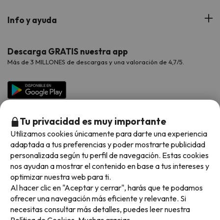
Web Corporativa
Viajes de Ciudad
Hoteles Portugal
Verano
Info y ayuda
Proveedores
Viajes de Novios
Hoteles Valencia
Puente de Agosto
Opiniones de nuestros clientes
Viajes con mascotas
Contáctanos
Descarga GRATIS nuestra app
Hoteles Galicia
Vacaciones en Agosto
Más de 3 MILLONES de descargas y una valoración de 4,7/5.
Viajes para grupos
Chollos con Todo Incluido
Preguntas frecuentes
Hoteles en Islas
Vacaciones en Septiembre
Chollos en la playa
Hoteles Salou
Vacaciones en Octubre
Chollos con Vuelo Incluido
Vacaciones en Noviembre
Tu privacidad es muy importante
Hoteles con toboganes
Utilizamos cookies únicamente para darte una experiencia
adaptada a tus preferencias y poder mostrarte publicidad
Selección de la Newsletter
personalizada según tu perfil de navegación. Estas cookies
nos ayudan a mostrar el contenido en base a tus intereses y
Métodos de pago disponibles
Los favoritos de nuestros clientes
optimizar nuestra web para ti.
Al hacer clic en "Aceptar y cerrar", harás que te podamos
ofrecer una navegación más eficiente y relevante. Si
necesitas consultar más detalles, puedes leer nuestra