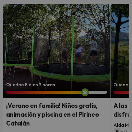
Quedan 8 días 3 horas
Quedan 
¡Verano en familia! Niños gratis,
A las 
animación y piscina en el Pirineo
disfru
Catalán
Alda Mi
9
423 op