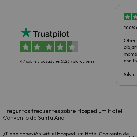
100% 
Ofrec
alojam
momen
con to
4.7 sobre 5 basado en 5523 valoraciones
precio
Silvi
Preguntas frecuentes sobre Hospedium Hotel
Convento de Santa Ana
¿Tiene conexión wifi el Hospedium Hotel Convento de