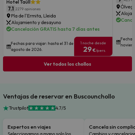
Hotel Taüll
Ólvega
7.1
2279 opiniones
Alojam
Pla de l'Ermita, Lleida
Cance
Alojamiento y desayuno
Cancelación GRATIS hasta 7 días antes
Fechas 
1 noche desde
Fechas para viajar: hasta el 31 de
noviem
29
agosto de 2026.
€
/pers.
Ver todos los chollos
Ventajas de reservar en Buscounchollo
Trustpilot
4.7/5
Expertos en viajes
Cancela sin compli
Seleccionamos a mano solo los
Cambios y cancelacion