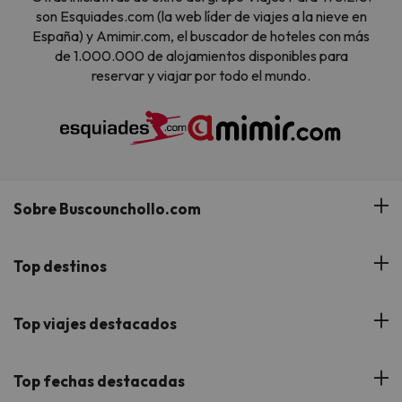
son Esquiades.com (la web líder de viajes a la nieve en
España) y Amimir.com, el buscador de hoteles con más
de 1.000.000 de alojamientos disponibles para
reservar y viajar por todo el mundo.
Sobre Buscounchollo.com
¿Quiénes somos?
Top destinos
Tarjeta Regalo
Hoteles Andalucía
Top viajes destacados
Buscounchollo en los medios
Hoteles Andorra
Blog
Viajes con Niños
Top fechas destacadas
Hoteles Cataluña