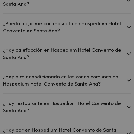
Santa Ana?
El Hospedium Hotel Convento de Santa Ana ofrece Wi-Fi
gratuito en zonas comunes.
¿Puedo alojarme con mascota en Hospedium Hotel
El Hospedium Hotel Convento de Santa Ana dispone de Wi-
Convento de Santa Ana?
Fi.
En Hospedium Hotel Convento de Santa Ana se admiten mascotas
(previa petición y de pago directo en hotel). Consulta las
¿Hay calefacción en Hospedium Hotel Convento de
condiciones.
Santa Ana?
Sí, Hospedium Hotel Convento de Santa Ana tiene calefacción en
las zonas comunes.
¿Hay aire acondicionado en las zonas comunes en
Hospedium Hotel Convento de Santa Ana?
Sí, Hospedium Hotel Convento de Santa Ana tiene aire
acondicionado en las zonas comunes.
¿Hay restaurante en Hospedium Hotel Convento de
Santa Ana?
Sí, Hospedium Hotel Convento de Santa Ana tiene restaurante.
¿Hay bar en Hospedium Hotel Convento de Santa