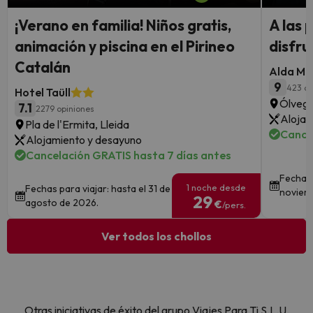
¡Verano en familia! Niños gratis,
A las 
animación y piscina en el Pirineo
disfru
Catalán
Alda Mi
9
423 op
Hotel Taüll
Ólvega
7.1
2279 opiniones
Alojam
Pla de l'Ermita, Lleida
Cance
Alojamiento y desayuno
Cancelación GRATIS hasta 7 días antes
Fechas 
1 noche desde
Fechas para viajar: hasta el 31 de
noviem
29
agosto de 2026.
€
/pers.
Ver todos los chollos
Otras iniciativas de éxito del grupo Viajes Para Ti S.L.U.