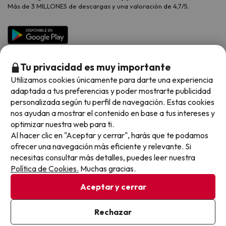
Vacaciones en Agosto
Más de 3 MILLONES de descargas y una valoración de 4,7/5.
Viajes para grupos
Chollos con Todo Incluido
Preguntas frecuentes
Hoteles en Islas
Vacaciones en Septiembre
Chollos en la playa
Hoteles Salou
Vacaciones en Octubre
Chollos con Vuelo Incluido
Vacaciones en Noviembre
Tu privacidad es muy importante
Hoteles con toboganes
Utilizamos cookies únicamente para darte una experiencia
adaptada a tus preferencias y poder mostrarte publicidad
Selección de la Newsletter
personalizada según tu perfil de navegación. Estas cookies
nos ayudan a mostrar el contenido en base a tus intereses y
Métodos de pago disponibles
Los favoritos de nuestros clientes
optimizar nuestra web para ti.
Al hacer clic en "Aceptar y cerrar", harás que te podamos
ofrecer una navegación más eficiente y relevante. Si
necesitas consultar más detalles, puedes leer nuestra
Política de Cookies.
Muchas gracias.
Condiciones generales
Privacidad datos
Aceptar y cerrar
Política de cookies
Rechazar
Viajes para ti S.L.U. Copyright © Buscounchollo.com 2010 -