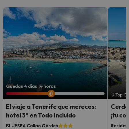
Quedan 4 días 14 horas
Top Ch
El viaje a Tenerife que mereces:
Cerde
hotel 3* en Todo Incluido
¡tu coc
BLUESEA Callao Garden
Residenc