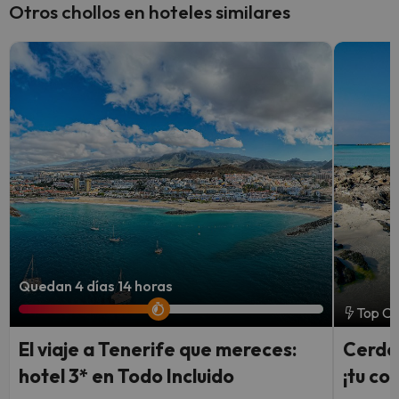
Otros chollos en hoteles similares
Quedan 4 días 14 horas
Top Ch
El viaje a Tenerife que mereces:
Cerde
hotel 3* en Todo Incluido
¡tu coc