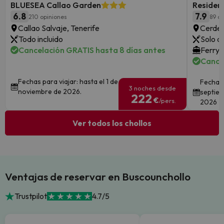
BLUESEA Callao Garden
Residenc
6.8
7.9
210 opiniones
89 op
Callao Salvaje, Tenerife
Cerde
Todo incluido
Solo a
Cancelación GRATIS hasta 8 días antes
Ferry 
Cance
Fechas para viajar: hasta el 1 de
Fechas 
3 noches desde
noviembre de 2026.
septiem
222
€
/pers.
2026
Ver todos los chollos
Ventajas de reservar en Buscounchollo
Trustpilot
4.7/5