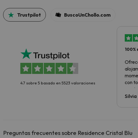
Trustpilot
BuscoUnChollo.com
100% 
Ofrec
alojam
momen
con to
4.7 sobre 5 basado en 5523 valoraciones
precio
Silvi
Preguntas frecuentes sobre Residence Cristal Blu