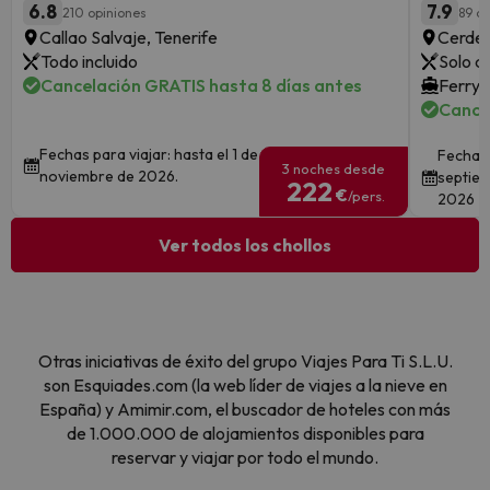
6.8
7.9
210 opiniones
89 op
Callao Salvaje, Tenerife
Cerde
Todo incluido
Solo a
Cancelación GRATIS hasta 8 días antes
Ferry 
Cance
Fechas para viajar: hasta el 1 de
Fechas 
3 noches desde
noviembre de 2026.
septiem
222
€
/pers.
2026
Ver todos los chollos
Otras iniciativas de éxito del grupo Viajes Para Ti S.L.U.
son Esquiades.com (la web líder de viajes a la nieve en
España) y Amimir.com, el buscador de hoteles con más
de 1.000.000 de alojamientos disponibles para
reservar y viajar por todo el mundo.