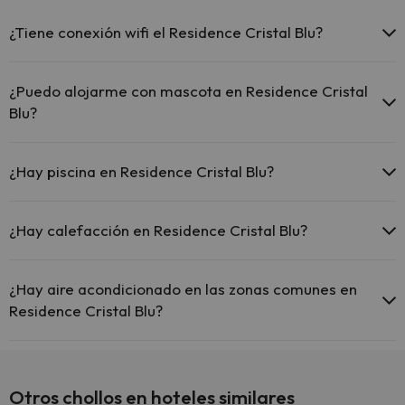
¿Tiene conexión wifi el Residence Cristal Blu?
El Residence Cristal Blu ofrece Wi-Fi gratuito en zonas
comunes.
¿Puedo alojarme con mascota en Residence Cristal
El Residence Cristal Blu dispone de Wi-Fi.
Blu?
En Residence Cristal Blu se admiten mascotas (previa petición y de
pago directo en hotel). Consulta las condiciones.
¿Hay piscina en Residence Cristal Blu?
Sí, Residence Cristal Blu tiene piscina (este servicio puede ser de
pago) Aquí tienes más info sobre la piscina y otras instalaciones.
¿Hay calefacción en Residence Cristal Blu?
Piscina al aire libre (temporada de verano)
Sí, Residence Cristal Blu tiene calefacción en las zonas comunes.
¿Hay aire acondicionado en las zonas comunes en
Residence Cristal Blu?
Sí, Residence Cristal Blu tiene aire acondicionado en las zonas
comunes.
Otros chollos en hoteles similares