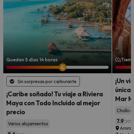
Quedan 5 días 14 horas
¡Tiemp
¡Un vi
Sin sorpresas por carburante
única 
¡Caribe soñado! Tu viaje a Riviera
Mar M
Maya con Todo Incluido al mejor
Chollo c
precio
7.9
209 
Varios alojamientos
Ammán 