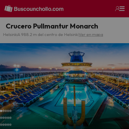
Crucero Pullmantur Monarch
Helsinki
A 988.2 m del centro de Helsinki
Ver en mapa