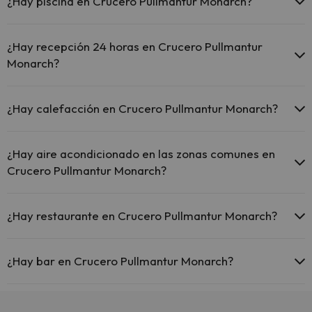
¿Hay piscina en Crucero Pullmantur Monarch?
Sí, Crucero Pullmantur Monarch tiene piscina (este servicio puede
ser de pago) Aquí tienes más info sobre la piscina y otras
¿Hay recepción 24 horas en Crucero Pullmantur
instalaciones.
Monarch?
Piscina al aire libre (temporada de verano)
Sí, Crucero Pullmantur Monarch tiene recepción 24 horas.
¿Hay calefacción en Crucero Pullmantur Monarch?
Sí, Crucero Pullmantur Monarch tiene calefacción en las zonas
comunes.
¿Hay aire acondicionado en las zonas comunes en
Crucero Pullmantur Monarch?
Sí, Crucero Pullmantur Monarch tiene aire acondicionado en las
zonas comunes.
¿Hay restaurante en Crucero Pullmantur Monarch?
Sí, Crucero Pullmantur Monarch tiene restaurante.
¿Hay bar en Crucero Pullmantur Monarch?
Sí, Crucero Pullmantur Monarch tiene bar.