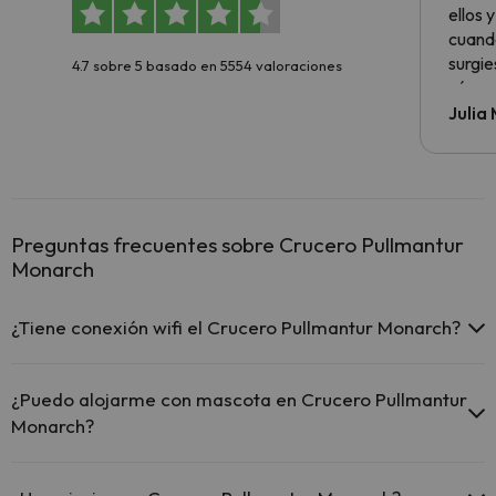
ellos 
cuando
surgie
4.7 sobre 5 basado en 5554 valoraciones
cómo s
todo v
Julia
Preguntas frecuentes sobre Crucero Pullmantur
Monarch
¿Tiene conexión wifi el Crucero Pullmantur Monarch?
El Crucero Pullmantur Monarch ofrece Wi-Fi de pago.
¿Puedo alojarme con mascota en Crucero Pullmantur
Monarch?
En Crucero Pullmantur Monarch no se admiten mascotas.