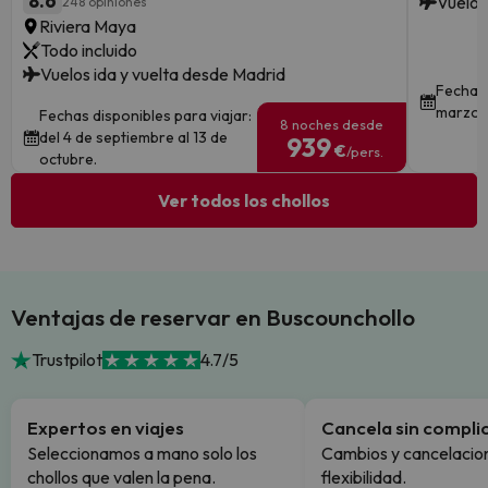
8.6
Vuelos
248 opiniones
Riviera Maya
Todo incluido
Vuelos ida y vuelta desde Madrid
Fechas 
marzo 
Fechas disponibles para viajar:
8 noches desde
del 4 de septiembre al 13 de
939
€
/pers.
octubre.
Ver todos los chollos
Ventajas de reservar en Buscounchollo
Trustpilot
4.7/5
Expertos en viajes
Cancela sin compli
Seleccionamos a mano solo los
Cambios y cancelacion
chollos que valen la pena.
flexibilidad.