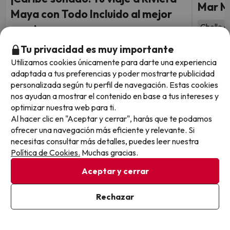
Mar M
Maya con Todo Incluido al mejor
Chollo c
precio
7.9
209 
Tu privacidad es muy importante
Varios alojamientos
Ammán 
Utilizamos cookies únicamente para darte una experiencia
8.6
Vuelos
248 opiniones
adaptada a tus preferencias y poder mostrarte publicidad
Riviera Maya
personalizada según tu perfil de navegación. Estas cookies
Todo incluido
nos ayudan a mostrar el contenido en base a tus intereses y
Vuelos ida y vuelta desde Madrid
optimizar nuestra web para ti.
Fechas 
Al hacer clic en "Aceptar y cerrar", harás que te podamos
marzo 
Fechas disponibles para viajar:
8 noches desde
ofrecer una navegación más eficiente y relevante. Si
del 4 de septiembre al 13 de
939
€
/pers.
necesitas consultar más detalles, puedes leer nuestra
octubre.
Política de Cookies.
Muchas gracias.
Ver todos los chollos
Aceptar y cerrar
Rechazar
Otras iniciativas de éxito del grupo Viajes Para Ti S.L.U.
son Esquiades.com (la web líder de viajes a la nieve en