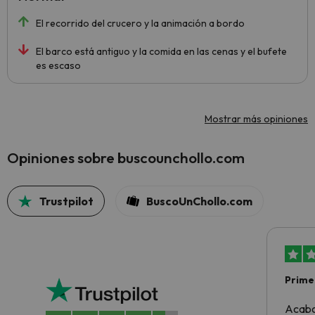
El recorrido del crucero y la animación a bordo
El barco está antiguo y la comida en las cenas y el bufete
es escaso
Mostrar más opiniones
Opiniones sobre buscounchollo.com
Trustpilot
BuscoUnChollo.com
Primer
sencil
Acabo