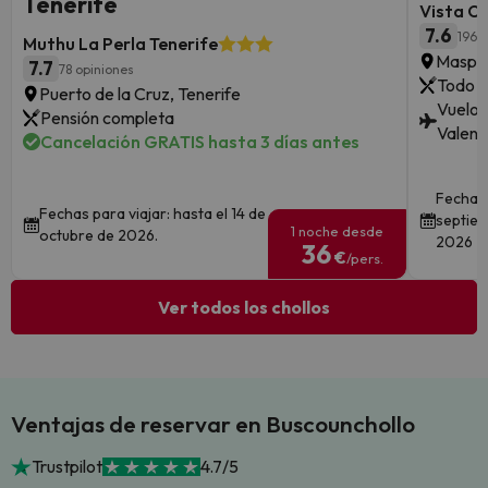
Tenerife
Vista O
7.6
196 
Muthu La Perla Tenerife
Maspal
7.7
78 opiniones
Todo i
Puerto de la Cruz, Tenerife
Vuelos
Pensión completa
Valenci
Cancelación GRATIS hasta 3 días antes
Fechas 
Fechas para viajar: hasta el 14 de
septiem
1 noche desde
octubre de 2026.
2026
36
€
/pers.
Ver todos los chollos
Ventajas de reservar en Buscounchollo
Trustpilot
4.7/5