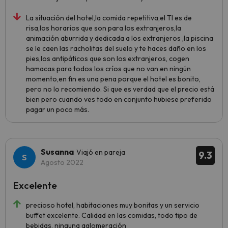
La situación del hotel,la comida repetitiva,el TI es de
risa,los horarios que son para los extranjeros,la
animación aburrida y dedicada a los extranjeros ,la piscina
se le caen las racholitas del suelo y te haces daño en los
pies,los antipáticos que son los extranjeros, cogen
hamacas para todos los críos que no van en ningún
momento,en fin es una pena porque el hotel es bonito,
pero no lo recomiendo. Si que es verdad que el precio está
bien pero cuando ves todo en conjunto hubiese preferido
pagar un poco más.
Susanna
Viajó en pareja
9.3
Agosto 2022
Excelente
precioso hotel, habitaciones muy bonitas y un servicio
buffet excelente. Calidad en las comidas, todo tipo de
bebidas, ninguna aglomeración