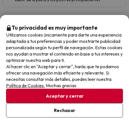
Mostrar más opiniones
Tu privacidad es muy importante
Utilizamos cookies únicamente para darte una experiencia
Opiniones sobre buscounchollo.com
adaptada a tus preferencias y poder mostrarte publicidad
personalizada según tu perfil de navegación. Estas cookies
nos ayudan a mostrar el contenido en base a tus intereses y
Trustpilot
BuscoUnChollo.com
optimizar nuestra web para ti.
Al hacer clic en "Aceptar y cerrar", harás que te podamos
ofrecer una navegación más eficiente y relevante. Si
necesitas consultar más detalles, puedes leer nuestra
Política de Cookies.
Muchas gracias.
Buena
aloja
Aceptar y cerrar
He ut
veces,
Rechazar
proble
4.7 sobre 5 basado en 5595 valoraciones