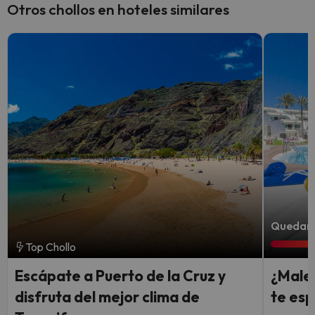
Otros chollos en hoteles similares
Quedan 3
Top Chollo
Escápate a Puerto de la Cruz y
¿Male
disfruta del mejor clima de
te esp