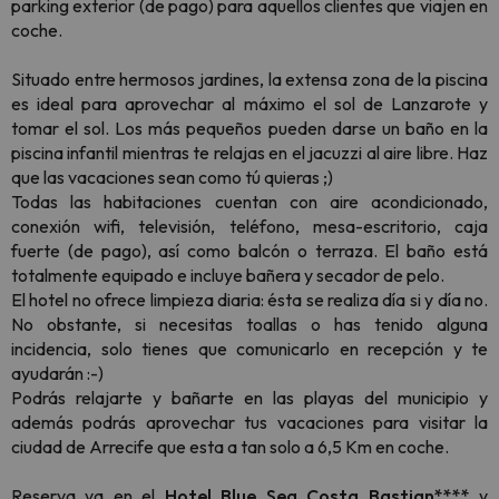
parking exterior (de pago) para aquellos clientes que viajen en
coche.
Situado entre hermosos jardines, la extensa zona de la piscina
es ideal para aprovechar al máximo el sol de Lanzarote y
tomar el sol. Los más pequeños pueden darse un baño en la
piscina infantil mientras te relajas en el jacuzzi al aire libre. Haz
que las vacaciones sean como tú quieras ;)
Todas las habitaciones cuentan con aire acondicionado,
conexión wifi, televisión, teléfono, mesa-escritorio, caja
fuerte (de pago), así como balcón o terraza. El baño está
totalmente equipado e incluye bañera y secador de pelo.
El hotel no ofrece limpieza diaria: ésta se realiza día si y día no.
No obstante, si necesitas toallas o has tenido alguna
incidencia, solo tienes que comunicarlo en recepción y te
ayudarán :-)
Podrás relajarte y bañarte en las playas del municipio y
además podrás aprovechar tus vacaciones para visitar la
ciudad de Arrecife que esta a tan solo a 6,5 Km en coche.
Reserva ya en el
Hotel Blue Sea Costa Bastian****
y