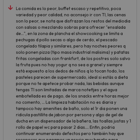
La comida es lo peor, buffet escaso y repetitivo, poca
variedad y peor calidad, no aconsejo ir con TI, las cenas
son lo peor, se nota que disfrazan los restos del mediodia
con salsas o mezclando sobras para ofrecer "ensalada
de...", en la zona de plancha el showcooking se limita a
pechugas d pollo secas o algo de cerdo, el pescado
congelado tilapia y similares, pero hay noches peores q
solo ponen pizza (tipo masa industrial malisima) y patatas
fritas congeladas con frankfurt, de los postres solo salvo
la fruta pues no hay yogur q no sea a granel y siempre
está expuesto a los dedos de niños q lo tocan todo, los
pasteles parecen de supermercado, ideal si estás a dieta
porque no te apetece probar nada, las bebidas aunque
tengas TI son limitadas de marca notefijes y el agua
embotellada es de pago, de los snacks entre horas mejor
no comento, ... La limpieza habitación no es diaria y
tampoco hay amenities de baño, solo el 1r dia ponen una
ridicula pastillita de jabon por persona y algo de gel de
ducha en un dispensador de la bañera, las toallas justas y 1
rollo de papel wc para pasar 2 dias.... Enfin, podria
continuar enumerando defectos pero también hay que
reconocer que pagamos un precio muy barato para