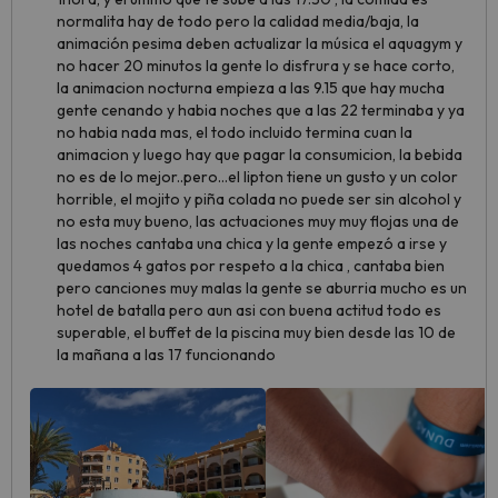
normalita hay de todo pero la calidad media/baja, la
animación pesima deben actualizar la música el aquagym y
no hacer 20 minutos la gente lo disfrura y se hace corto,
la animacion nocturna empieza a las 9.15 que hay mucha
gente cenando y habia noches que a las 22 terminaba y ya
no habia nada mas, el todo incluido termina cuan la
animacion y luego hay que pagar la consumicion, la bebida
no es de lo mejor..pero...el lipton tiene un gusto y un color
horrible, el mojito y piña colada no puede ser sin alcohol y
no esta muy bueno, las actuaciones muy muy flojas una de
las noches cantaba una chica y la gente empezó a irse y
quedamos 4 gatos por respeto a la chica , cantaba bien
pero canciones muy malas la gente se aburria mucho es un
hotel de batalla pero aun asi con buena actitud todo es
superable, el buffet de la piscina muy bien desde las 10 de
la mañana a las 17 funcionando