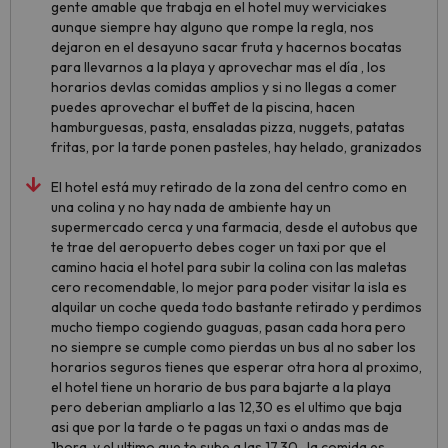
gente amable que trabaja en el hotel muy werviciakes
aunque siempre hay alguno que rompe la regla, nos
dejaron en el desayuno sacar fruta y hacernos bocatas
para llevarnos a la playa y aprovechar mas el día , los
horarios devlas comidas amplios y si no llegas a comer
puedes aprovechar el buffet de la piscina, hacen
hamburguesas, pasta, ensaladas pizza, nuggets, patatas
fritas, por la tarde ponen pasteles, hay helado, granizados
El hotel está muy retirado de la zona del centro como en
una colina y no hay nada de ambiente hay un
supermercado cerca y una farmacia, desde el autobus que
te trae del aeropuerto debes coger un taxi por que el
camino hacia el hotel para subir la colina con las maletas
cero recomendable, lo mejor para poder visitar la isla es
alquilar un coche queda todo bastante retirado y perdimos
mucho tiempo cogiendo guaguas, pasan cada hora pero
no siempre se cumple como pierdas un bus al no saber los
horarios seguros tienes que esperar otra hora al proximo,
el hotel tiene un horario de bus para bajarte a la playa
pero deberian ampliarlo a las 12,30 es el ultimo que baja
asi que por la tarde o te pagas un taxi o andas mas de
1hora, y el ultimo que te sube a las 17.30 , la comida es