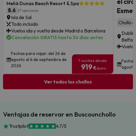
el cir
Meliá Dunas Beach Resort & Spa
Esmer
8.6
27 opiniones
Isla de Sal
Chollo c
Todo incluido
Vuelos ida y vuelta desde Madrid o Barcelona
Dublín 
Cancelación GRATIS hasta 36 días antes
Belfas
Vuelos
Fechas para viajar: del 26 de
agosto al 6 de septiembre de
7 noches desde
Fechas 
919
2026
agosto,
€
/pers.
Ver todos los chollos
Ventajas de reservar en Buscounchollo
Trustpilot
4.7/5