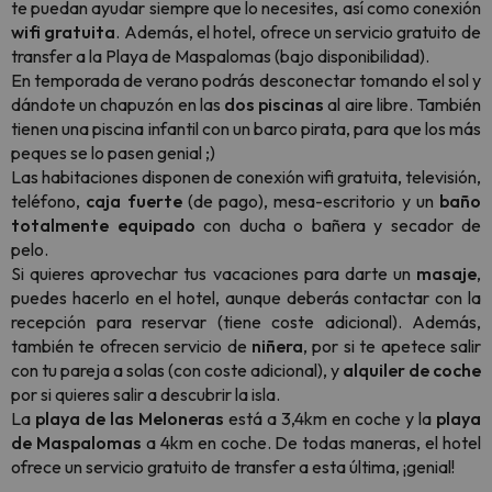
te puedan ayudar siempre que lo necesites, así como conexión
wifi gratuita
. Además, el hotel, ofrece un servicio gratuito de
transfer a la Playa de Maspalomas (bajo disponibilidad).
En temporada de verano podrás desconectar tomando el sol y
dándote un chapuzón en las
dos piscinas
al aire libre. También
tienen una piscina infantil con un barco pirata, para que los más
peques se lo pasen genial ;)
Las habitaciones disponen de conexión wifi gratuita, televisión,
teléfono,
caja fuerte
(de pago), mesa-escritorio y un
baño
totalmente equipado
con ducha o bañera y secador de
pelo.
Si quieres aprovechar tus vacaciones para darte un
masaje
,
puedes hacerlo en el hotel, aunque deberás contactar con la
recepción para reservar (tiene coste adicional). Además,
también te ofrecen servicio de
niñera
, por si te apetece salir
con tu pareja a solas (con coste adicional), y
alquiler de coche
por si quieres salir a descubrir la isla.
La
playa de las Meloneras
está a 3,4km en coche y la
playa
de Maspalomas
a 4km en coche. De todas maneras, el hotel
ofrece un servicio gratuito de transfer a esta última, ¡genial!