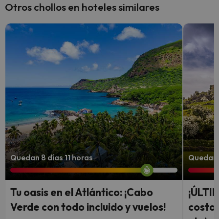
Otros chollos en hoteles similares
Quedan 8 días 11 horas
Quedan 5
Tu oasis en el Atlántico: ¡Cabo
¡ÚLTI
Verde con todo incluido y vuelos!
costa 