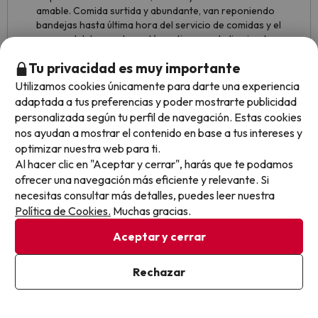
amable. Comida surtida y abundante, van reponiendo
bandejas hasta última hora del servicio de comidas y el
personal del comedor está continuamente limpiando y
montando nuevas mesas. En el bar de la piscina hay self
Tu privacidad es muy importante
service durante casi todo el día y se pueden tomar
refrescos, cócteles, agua, cafès i tes sin límite. La piscina
Utilizamos cookies únicamente para darte una experiencia
es apta para niños y mayores. Dispone de una zona
adaptada a tus preferencias y poder mostrarte publicidad
diferenciada para niños con mini club y piscina infantil. El
personalizada según tu perfil de navegación. Estas cookies
hotel no está cerca de la playa pero tiene un servicio de
nos ayudan a mostrar el contenido en base a tus intereses y
bus gratuito a la playa de Maspalomas
optimizar nuestra web para ti.
Al hacer clic en "Aceptar y cerrar", harás que te podamos
El único inconveniente es que las habitaciones no
ofrecer una navegación más eficiente y relevante. Si
disposen de aire acondicionado. Solo tienen un ventilador
necesitas consultar más detalles, puedes leer nuestra
de techo. Aunque las habitaciones que dan a la piscina
tienen un pingüino. Nosotros estuvimos en una de estasen
Política de Cookies.
Muchas gracias.
junio y solo usamos el ventilador pero en julio y agosto
Aceptar y cerrar
debe ser muy caluroso
Rechazar
Marichu
7.3
Mayo 2024