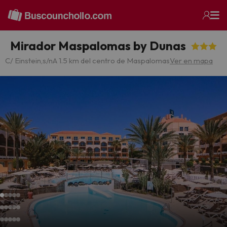
Mirador Maspalomas by Dunas
C/ Einstein,s/n
A 1.5 km del centro de Maspalomas
Ver en mapa