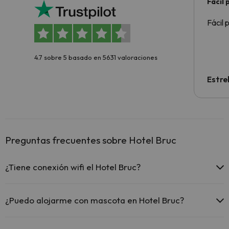
Fácil
Fácil 
4.7 sobre 5 basado en 5631 valoraciones
Estre
Preguntas frecuentes sobre Hotel Bruc
¿Tiene conexión wifi el Hotel Bruc?
El Hotel Bruc ofrece Wi-Fi gratuito en todo el hotel.
El Hotel Bruc ofrece Wi-Fi gratuito en zonas comunes.
¿Puedo alojarme con mascota en Hotel Bruc?
El Hotel Bruc dispone de Wi-Fi.
En Hotel Bruc no se admiten mascotas.