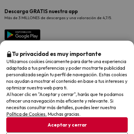
Hoteles Valencia
Puente de Agosto
Opiniones de nuestros clientes
Viajes con mascotas
Contáctanos
Descarga GRATIS nuestra app
Hoteles Galicia
Vacaciones en Agosto
Más de 3 MILLONES de descargas y una valoración de 4,7/5.
Viajes para grupos
Chollos con Todo Incluido
Preguntas frecuentes
Hoteles en Islas
Vacaciones en Septiembre
Chollos en la playa
Hoteles Salou
Vacaciones en Octubre
Chollos con Vuelo Incluido
Vacaciones en Noviembre
Tu privacidad es muy importante
Hoteles con toboganes
Utilizamos cookies únicamente para darte una experiencia
adaptada a tus preferencias y poder mostrarte publicidad
Selección de la Newsletter
personalizada según tu perfil de navegación. Estas cookies
nos ayudan a mostrar el contenido en base a tus intereses y
Métodos de pago disponibles
Los favoritos de nuestros clientes
optimizar nuestra web para ti.
Al hacer clic en "Aceptar y cerrar", harás que te podamos
ofrecer una navegación más eficiente y relevante. Si
necesitas consultar más detalles, puedes leer nuestra
Política de Cookies.
Muchas gracias.
Condiciones generales
Privacidad datos
Aceptar y cerrar
Política de cookies