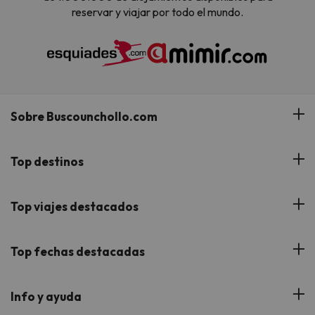
reservar y viajar por todo el mundo.
Sobre Buscounchollo.com
¿Quiénes somos?
Top destinos
Tarjeta Regalo
Hoteles Andalucía
Top viajes destacados
Buscounchollo en los medios
Hoteles Andorra
Blog
Viajes con Niños
Top fechas destacadas
Hoteles Cataluña
Web Corporativa
Viajes de Ciudad
Hoteles Portugal
Verano
Info y ayuda
Proveedores
Viajes de Novios