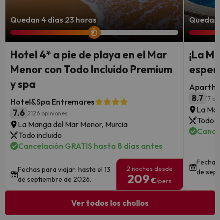
Quedan 4 días 23 horas
Quedan 4
Hotel 4* a pie de playa en el Mar
¡La M
Menor con Todo Incluido Premium
espera
y spa
Apartho
8.7
17 op
Hotel&Spa Entremares
La Man
7.6
2126 opiniones
Todo i
La Manga del Mar Menor, Murcia
Cance
Todo incluido
Cancelación GRATIS hasta 8 días antes
Fechas 
2 noches desde
Fechas para viajar: hasta el 13
de sept
209
de septiembre de 2026.
€
/pers.
Ver todos los chollos