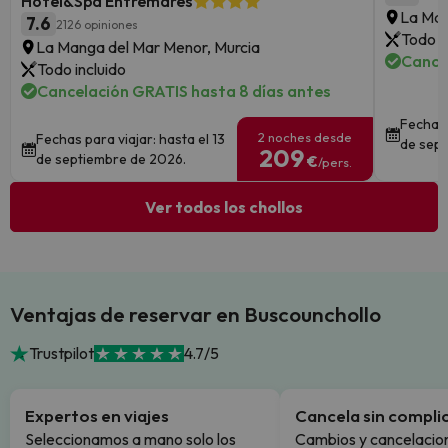
Hotel&Spa Entremares
La Man
7.6
2126 opiniones
Todo i
La Manga del Mar Menor, Murcia
Cance
Todo incluido
Cancelación GRATIS hasta 8 días antes
Fechas 
2 noches desde
Fechas para viajar: hasta el 13
de sept
209
de septiembre de 2026.
€
/pers.
Ver todos los chollos
Ventajas de reservar en Buscounchollo
Trustpilot
4.7/5
Expertos en viajes
Cancela sin compli
Seleccionamos a mano solo los
Cambios y cancelacion