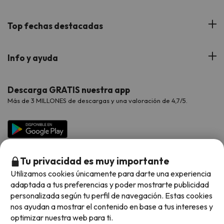
Hoteles Andorra
Blog
Viajes con Niños
Top fechas destacadas
Hoteles Cataluña
Web Corporativa
Viajes de Ciudad
Hoteles Portugal
Verano
Info y ayuda
Proveedores
Viajes de Novios
Hoteles Valencia
Puente de Agosto
Opiniones de nuestros clientes
Viajes con mascotas
Contáctanos
Descarga GRATIS nuestra app
Hoteles Galicia
Vacaciones en Agosto
Más de 3 MILLONES de descargas y una valoración de 4,7/5.
Viajes para grupos
Chollos con Todo Incluido
Preguntas frecuentes
Hoteles en Islas
Vacaciones en Septiembre
Chollos en la playa
Hoteles Salou
Vacaciones en Octubre
Chollos con Vuelo Incluido
Vacaciones en Noviembre
Tu privacidad es muy importante
Hoteles con toboganes
Utilizamos cookies únicamente para darte una experiencia
adaptada a tus preferencias y poder mostrarte publicidad
Selección de la Newsletter
personalizada según tu perfil de navegación. Estas cookies
nos ayudan a mostrar el contenido en base a tus intereses y
Métodos de pago disponibles
Los favoritos de nuestros clientes
optimizar nuestra web para ti.