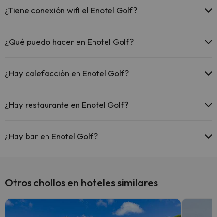
aparcamiento (bajo disponibilidad):
¿Tiene conexión wifi el Enotel Golf?
Parking exterior gratuito
El Enotel Golf ofrece Wi-Fi gratuito en zonas comunes.
¿Qué puedo hacer en Enotel Golf?
El Enotel Golf dispone de las siguientes actividades (algunas
pueden ser de pago).
¿Hay calefacción en Enotel Golf?
Masajista
Sí, Enotel Golf tiene calefacción en las zonas comunes.
¿Hay restaurante en Enotel Golf?
Sí, Enotel Golf tiene restaurante.
¿Hay bar en Enotel Golf?
Sí, Enotel Golf tiene bar.
Otros chollos en hoteles similares