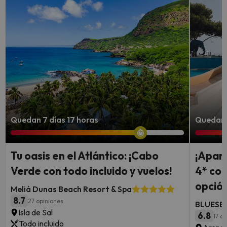
Quedan 7 días 17 horas
Quedan 3
Tu oasis en el Atlántico: ¡Cabo
¡Aparc
Verde con todo incluido y vuelos!
4* con
opción
Meliá Dunas Beach Resort & Spa
8.7
27 opiniones
BLUESEA
Isla de Sal
6.8
17 o
Todo incluido