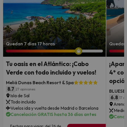
Quedan 7 días 17 horas
Quedan 3
Tu oasis en el Atlántico: ¡Cabo
¡Aparc
Verde con todo incluido y vuelos!
4* con
opción
Meliá Dunas Beach Resort & Spa
8.7
27 opiniones
BLUESEA
Isla de Sal
6.8
17 o
Todo incluido
Arenal
Vuelos ida y vuelta desde Madrid o Barcelona
Media 
Cancelación GRATIS hasta 36 días antes
Cance
Fechas para viajar: del 26 de