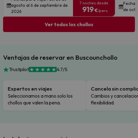
7 noches desde
Fechas 
agosto al 6 de septiembre de
919
de octu
€
/pers.
2026
Ver todos los chollos
Ventajas de reservar en Buscounchollo
Trustpilot
4.7/5
Expertos en viajes
Cancela sin compli
Seleccionamos a mano solo los
Cambios y cancelacion
chollos que valen la pena.
flexibilidad.