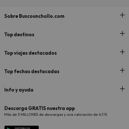
Sobre Buscounchollo.com
¿Quiénes somos?
Top destinos
Tarjeta Regalo
Hoteles Andalucía
Top viajes destacados
Buscounchollo en los medios
Hoteles Andorra
Blog
Viajes con Niños
Top fechas destacadas
Hoteles Cataluña
Web Corporativa
Viajes de Ciudad
Hoteles Portugal
Verano
Info y ayuda
Proveedores
Viajes de Novios
Hoteles Valencia
Puente de Agosto
Opiniones de nuestros clientes
Viajes con mascotas
Contáctanos
Descarga GRATIS nuestra app
Hoteles Galicia
Vacaciones en Agosto
Más de 3 MILLONES de descargas y una valoración de 4,7/5.
Viajes para grupos
Chollos con Todo Incluido
Preguntas frecuentes
Hoteles en Islas
Vacaciones en Septiembre
Chollos en la playa