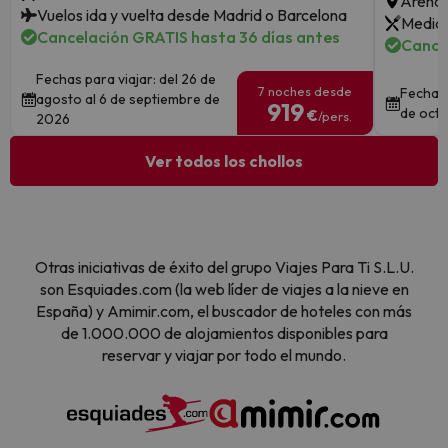
Arenal
Vuelos ida y vuelta desde Madrid o Barcelona
Media 
Cancelación GRATIS hasta 36 días antes
Cance
Fechas para viajar: del 26 de
7 noches desde
Fechas 
agosto al 6 de septiembre de
919
de octu
€
/pers.
2026
Ver todos los chollos
Otras iniciativas de éxito del grupo Viajes Para Ti S.L.U.
son Esquiades.com (la web líder de viajes a la nieve en
España) y Amimir.com, el buscador de hoteles con más
de 1.000.000 de alojamientos disponibles para
reservar y viajar por todo el mundo.