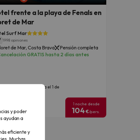
tel frente a la playa de Fenals en
oret de Mar
el Surf Mar
7
1998 opiniones
loret de Mar, Costa Brava
Pensión completa
ancelación GRATIS hasta 2 días antes
echas para viajar: hasta el 1 de
eptiembre de 2026.
1 noche desde
104
ncias y poder
€
/pers.
os ayudan a
ás eficiente y
ies.
Muchas