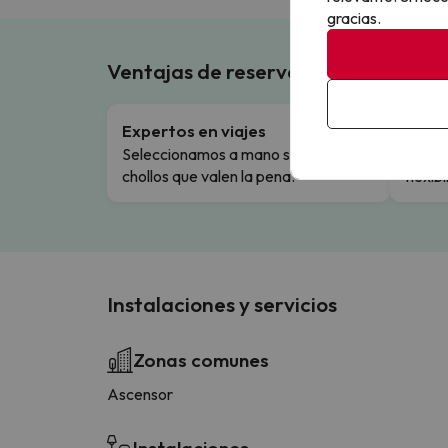
gracias.
Ventajas de reservar en Buscouncho
Expertos en viajes
Cance
Seleccionamos a mano solo los
Cambio
chollos que valen la pena.
flexibi
Instalaciones y servicios
Zonas comunes
Ascensor
Instalaciones