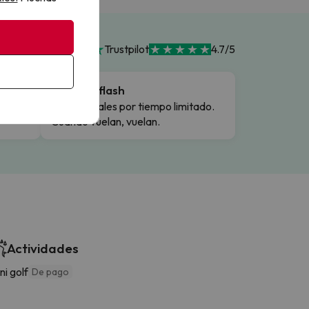
Trustpilot
4.7/5
Ofertas flash
Precios reales por tiempo limitado.
Cuando vuelan, vuelan.
Actividades
ni golf
De pago