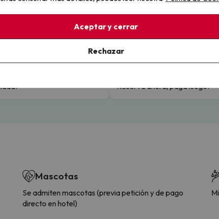
Aceptar y cerrar
llo
Rechazar
la sin complicaciones
Paga a tu ritmo
s y cancelaciones con total
Fracciona o financia tu viaje.
lidad.
Reserva ahora, paga luego.
Mascotas
Se admiten mascotas (previa petición y de pago
Mi
directo en hotel)