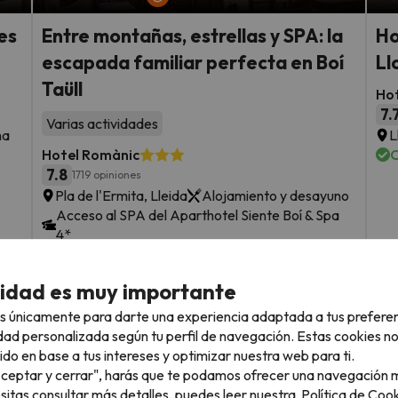
es
Entre montañas, estrellas y SPA: la
Ho
escapada familiar perfecta en Boí
Ll
Taüll
Hot
7.
Varias actividades
na
L
Hotel Romànic
C
7.8
1719 opiniones
Pla de l'Ermita, Lleida
Alojamiento y desayuno
Acceso al SPA del Aparthotel Siente Boí & Spa
4*
F
Cancelación GRATIS hasta 7 días antes
s
cidad es muy importante
sde
2 noches desde
Fechas para viajar: hasta el 13 de
72
septiembre de 2026.
s únicamente para darte una experiencia adaptada a tus prefere
€
rs.
/pers.
dad personalizada según tu perfil de navegación. Estas cookies n
ido en base a tus intereses y optimizar nuestra web para ti.
Ver todos los chollos
"Aceptar y cerrar", harás que te podamos ofrecer una navegación m
esitas consultar más detalles, puedes leer nuestra
Política de Cook