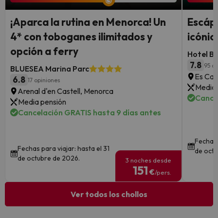
¡Aparca la rutina en Menorca! Un
Escápa
4* con toboganes ilimitados y
icónic
opción a ferry
Hotel B
7.8
95 op
BLUESEA Marina Parc
Es Can
6.8
17 opiniones
Media 
Arenal d'en Castell, Menorca
Cance
Media pensión
Cancelación GRATIS hasta 9 días antes
Fechas 
Fechas para viajar: hasta el 31
de octu
de octubre de 2026.
3 noches desde
151
€
/pers.
Ver todos los chollos