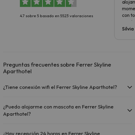
alojam
momen
con to
4.7 sobre 5 basado en 5523 valoraciones
precio
Silvi
Preguntas frecuentes sobre Ferrer Skyline
Aparthotel
¿Tiene conexión wifi el Ferrer Skyline Aparthotel?
El Ferrer Skyline Aparthotel ofrece Wi-Fi gratuito en todo el hotel.
¿Puedo alojarme con mascota en Ferrer Skyline
Aparthotel?
En Ferrer Skyline Aparthotel no se admiten mascotas.
¿Hay recepción 24 horas en Ferrer Skyline