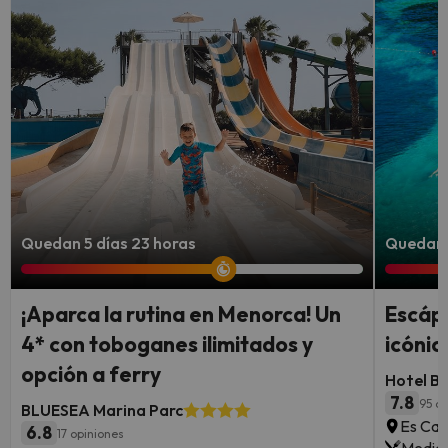
Quedan 5 días 23 horas
Quedan 4
¡Aparca la rutina en Menorca! Un
Escápa
4* con toboganes ilimitados y
icónic
opción a ferry
Hotel B
7.8
95 op
BLUESEA Marina Parc
Es Can
6.8
17 opiniones