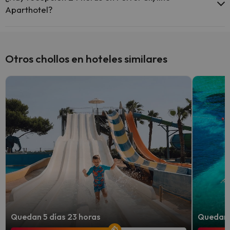
Aparthotel?
Sí, Ferrer Skyline Aparthotel tiene recepción 24 horas.
Otros chollos en hoteles similares
Quedan 5 días 23 horas
Quedan 4