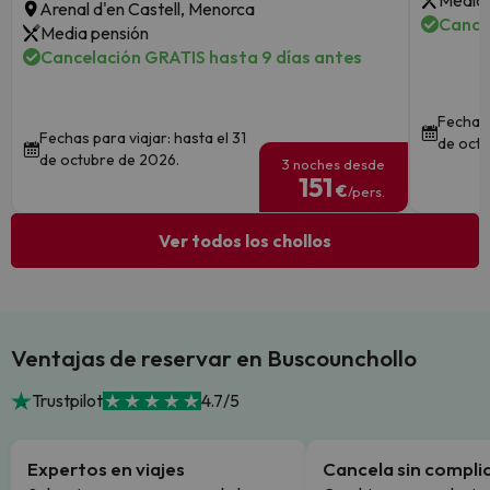
Media 
Arenal d'en Castell, Menorca
Cance
Media pensión
Cancelación GRATIS hasta 9 días antes
Fechas 
Fechas para viajar: hasta el 31
de octu
de octubre de 2026.
3 noches desde
151
€
/pers.
Ver todos los chollos
Ventajas de reservar en Buscounchollo
Trustpilot
4.7/5
Expertos en viajes
Cancela sin compli