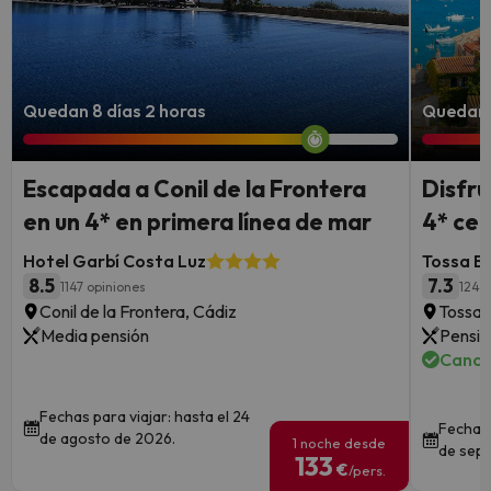
Quedan 8 días 2 horas
Quedan 7
Escapada a Conil de la Frontera
Disfru
en un 4* en primera línea de mar
4* cer
Hotel Garbí Costa Luz
Tossa B
8.5
7.3
1147 opiniones
1241 
Conil de la Frontera, Cádiz
Tossa 
Media pensión
Pensió
Cance
Fechas para viajar: hasta el 24
Fechas 
de agosto de 2026.
1 noche desde
de sept
133
€
/pers.