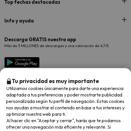
Top fechas destacadas
Hoteles Cataluña
Web Corporativa
Viajes de Ciudad
Hoteles Portugal
Verano
Info y ayuda
Proveedores
Viajes de Novios
Hoteles Valencia
Puente de Agosto
Opiniones de nuestros clientes
Viajes con mascotas
Contáctanos
Descarga GRATIS nuestra app
Hoteles Galicia
Vacaciones en Agosto
Más de 3 MILLONES de descargas y una valoración de 4,7/5.
Viajes para grupos
Chollos con Todo Incluido
Preguntas frecuentes
Hoteles en Islas
Vacaciones en Septiembre
Chollos en la playa
Hoteles Salou
Vacaciones en Octubre
Chollos con Vuelo Incluido
Vacaciones en Noviembre
Tu privacidad es muy importante
Hoteles con toboganes
Utilizamos cookies únicamente para darte una experiencia
adaptada a tus preferencias y poder mostrarte publicidad
Selección de la Newsletter
personalizada según tu perfil de navegación. Estas cookies
nos ayudan a mostrar el contenido en base a tus intereses y
Métodos de pago disponibles
Los favoritos de nuestros clientes
optimizar nuestra web para ti.
Al hacer clic en "Aceptar y cerrar", harás que te podamos
ofrecer una navegación más eficiente y relevante. Si