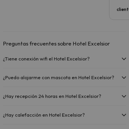
clien
Preguntas frecuentes sobre Hotel Excelsior
¿Tiene conexión wifi el Hotel Excelsior?
El Hotel Excelsior ofrece Wi-Fi gratuito en todo el hotel.
El Hotel Excelsior ofrece Wi-Fi gratuito en zonas comunes.
¿Puedo alojarme con mascota en Hotel Excelsior?
El Hotel Excelsior dispone de Wi-Fi.
En Hotel Excelsior no se admiten mascotas.
¿Hay recepción 24 horas en Hotel Excelsior?
Sí, Hotel Excelsior tiene recepción 24 horas.
¿Hay calefacción en Hotel Excelsior?
Sí, Hotel Excelsior tiene calefacción en las zonas comunes.