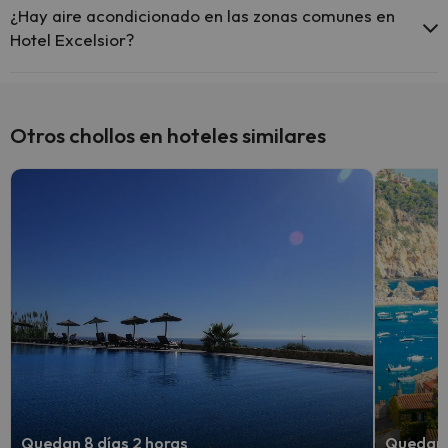
¿Hay aire acondicionado en las zonas comunes en
Hotel Excelsior?
Sí, Hotel Excelsior tiene aire acondicionado en las zonas comunes.
Otros chollos en hoteles similares
Quedan 8 días 2 horas
Quedan 7