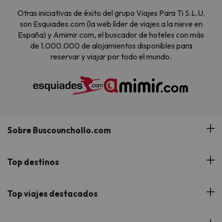
Otras iniciativas de éxito del grupo Viajes Para Ti S.L.U.
son Esquiades.com (la web líder de viajes a la nieve en
España) y Amimir.com, el buscador de hoteles con más
de 1.000.000 de alojamientos disponibles para
reservar y viajar por todo el mundo.
Sobre Buscounchollo.com
¿Quiénes somos?
Top destinos
Tarjeta Regalo
Hoteles Andalucía
Top viajes destacados
Buscounchollo en los medios
Hoteles Andorra
Blog
Viajes con Niños