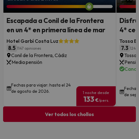
Escapada a Conil de la Frontera
Disfru
en un 4* en primera línea de mar
4* cer
Hotel Garbí Costa Luz
Tossa B
8.5
7.3
1147 opiniones
1241 
Conil de la Frontera, Cádiz
Tossa 
Media pensión
Pensió
Cance
Fechas para viajar: hasta el 24
Fechas 
de agosto de 2026.
1 noche desde
de sept
133
€
/pers.
Ver todos los chollos