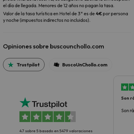
el día de llegada. Menores de 12 años no pagan la tasa.
Valor de la tasa turística en Hotel de 3* es de
4€
por persona
y noche (impuestos indirectos no incluidos).
Opiniones sobre buscounchollo.com
Trustpilot
BuscoUnChollo.com
Son rá
Son rá
4.7 sobre 5 basado en 5479 valoraciones