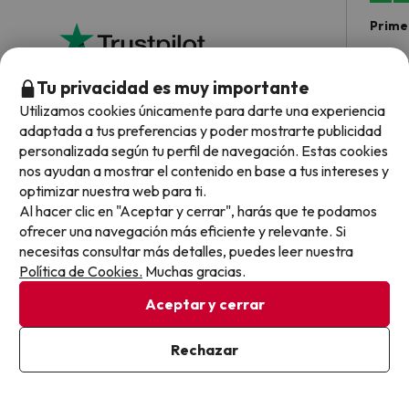
Primer
sencil
Acabo
ellos 
Tu privacidad es muy importante
cuando
Utilizamos cookies únicamente para darte una experiencia
surgie
4.7 sobre 5 basado en 5554 valoraciones
adaptada a tus preferencias y poder mostrarte publicidad
cómo s
personalizada según tu perfil de navegación. Estas cookies
todo v
Julia
nos ayudan a mostrar el contenido en base a tus intereses y
optimizar nuestra web para ti.
Al hacer clic en "Aceptar y cerrar", harás que te podamos
ofrecer una navegación más eficiente y relevante. Si
necesitas consultar más detalles, puedes leer nuestra
Preguntas frecuentes sobre Globales Cala’n
Política de Cookies.
Muchas gracias.
Blanes
Aceptar y cerrar
¿Tiene conexión wifi el Globales Cala’n Blanes?
Rechazar
El Globales Cala’n Blanes ofrece Wi-Fi gratuito en todo el
hotel.
¿Puedo alojarme con mascota en Globales Cala’n