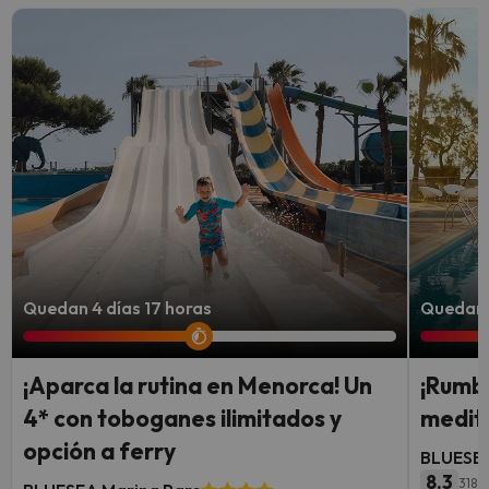
Quedan 4 días 17 horas
Quedan 
¡Aparca la rutina en Menorca! Un
¡Rumbo
4* con toboganes ilimitados y
medite
opción a ferry
BLUESEA
8.3
318 