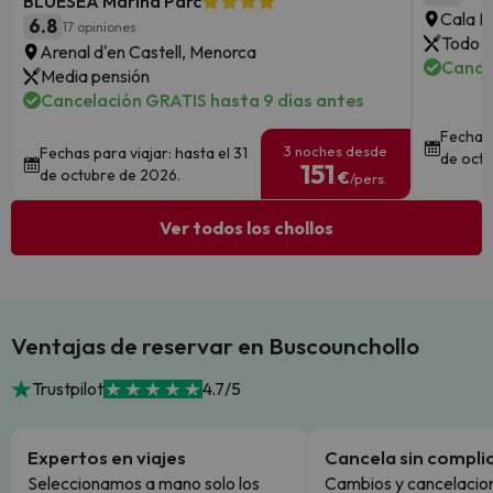
BLUESEA Marina Parc
Cala Mi
6.8
17 opiniones
Todo i
Arenal d'en Castell, Menorca
Cance
Media pensión
Cancelación GRATIS hasta 9 días antes
Fechas 
3 noches desde
Fechas para viajar: hasta el 31
de octu
151
de octubre de 2026.
€
/pers.
Ver todos los chollos
Ventajas de reservar en Buscounchollo
Trustpilot
4.7/5
Expertos en viajes
Cancela sin compli
Seleccionamos a mano solo los
Cambios y cancelacion