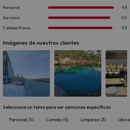
Imágenes de nuestros clientes
Ver todas
Ver todas
Ver 
Selecciona un tema para ver opiniones específicas
Personal
(5)
Comida
(5)
Limpieza
(3)
Ubica