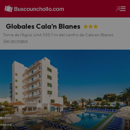
Globales Cala’n Blanes
Torre de l'Agua, s/n
A 535.7 m del centro de Cala en Blanes
Ver en mapa