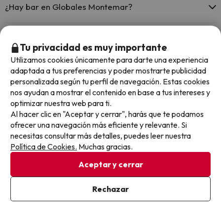
¿Hay bar en Globales Montemar?
Sí, Globales Montemar tiene bar.
Tu privacidad es muy importante
Otros chollos en hoteles similares
Utilizamos cookies únicamente para darte una experiencia
adaptada a tus preferencias y poder mostrarte publicidad
personalizada según tu perfil de navegación. Estas cookies
nos ayudan a mostrar el contenido en base a tus intereses y
optimizar nuestra web para ti.
Al hacer clic en "Aceptar y cerrar", harás que te podamos
ofrecer una navegación más eficiente y relevante. Si
necesitas consultar más detalles, puedes leer nuestra
Política de Cookies.
Muchas gracias.
Aceptar y cerrar
Rechazar
Quedan 4 días 22 horas
Quedan 