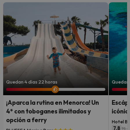
Quedan 4 días 22 horas
Quedan 
¡Aparca la rutina en Menorca! Un
Escápa
4* con toboganes ilimitados y
icónic
opción a ferry
Hotel B
7.8
96 o