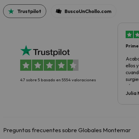
Trustpilot
BuscoUnChollo.com
Primer
sencil
Acabo
ellos 
cuando
surgie
4.7 sobre 5 basado en 5554 valoraciones
cómo s
todo v
Julia
Preguntas frecuentes sobre Globales Montemar