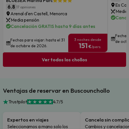
BLUESEA Marina Parc
Es Can
6.8
17 opiniones
Media 
Arenal d'en Castell, Menorca
Cance
Media pensión
Cancelación GRATIS hasta 9 días antes
Fechas 
3 noches desde
Fechas para viajar: hasta el 31
de octu
151
de octubre de 2026.
€
/pers.
Ver todos los chollos
Ventajas de reservar en Buscounchollo
Trustpilot
4.7/5
Expertos en viajes
Cancela sin compli
Seleccionamos a mano solo los
Cambios y cancelacion