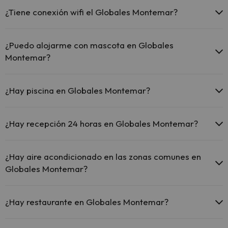
¿Tiene conexión wifi el Globales Montemar?
El Globales Montemar ofrece Wi-Fi gratuito en todo el hotel.
El Globales Montemar ofrece Wi-Fi gratuito en zonas
¿Puedo alojarme con mascota en Globales
comunes.
Montemar?
El Globales Montemar dispone de Wi-Fi.
En Globales Montemar no se admiten mascotas.
¿Hay piscina en Globales Montemar?
Sí, Globales Montemar tiene piscina (este servicio puede ser de
pago) Aquí tienes más info sobre la piscina y otras instalaciones.
¿Hay recepción 24 horas en Globales Montemar?
Piscina al aire libre (temporada de verano)
Sí, Globales Montemar tiene recepción 24 horas.
¿Hay aire acondicionado en las zonas comunes en
Globales Montemar?
Sí, Globales Montemar tiene aire acondicionado en las zonas
comunes.
¿Hay restaurante en Globales Montemar?
Sí, Globales Montemar tiene restaurante.