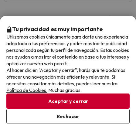
Mostrar más opiniones
Tu privacidad es muy importante
Opiniones sobre buscounchollo.com
Utilizamos cookies únicamente para darte una experiencia
adaptada a tus preferencias y poder mostrarte publicidad
personalizada según tu perfil de navegación. Estas cookies
Trustpilot
BuscoUnChollo.com
nos ayudan a mostrar el contenido en base a tus intereses y
optimizar nuestra web para ti.
Al hacer clic en "Aceptar y cerrar", harás que te podamos
ofrecer una navegación más eficiente y relevante. Si
necesitas consultar más detalles, puedes leer nuestra
Fácil
Política de Cookies.
Muchas gracias.
Fácil 
Aceptar y cerrar
Rechazar
4.7 sobre 5 basado en 5631 valoraciones
Estre