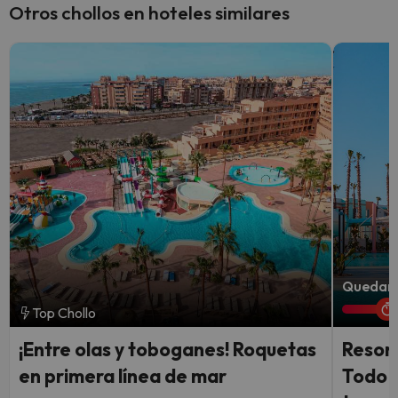
Otros chollos en hoteles similares
Quedan 1
Top Chollo
¡Entre olas y toboganes! Roquetas
Resort
en primera línea de mar
Todo I