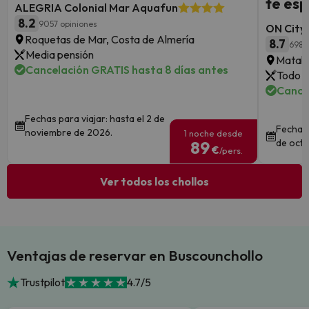
te esp
ALEGRIA Colonial Mar Aquafun
8.2
9057 opiniones
ON City 
Roquetas de Mar, Costa de Almería
8.7
698 
Media pensión
Matala
Cancelación GRATIS hasta 8 días antes
Todo i
Cance
Fechas para viajar: hasta el 2 de
Fechas 
noviembre de 2026.
1 noche desde
de octu
89
€
/pers.
Ver todos los chollos
Ventajas de reservar en Buscounchollo
Trustpilot
4.7/5