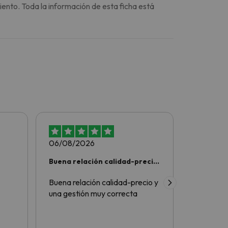
iento. Toda la información de esta ficha está
06/08/2026
06/08/2
Buena relación calidad-precio
Experien
y una…
buscounc
Buena relación calidad-precio y
Experien
una gestión muy correcta
procesos
rapidos.C
excelent
viajando 