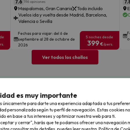
7.6
7.
196 opiniones
Maspalomas, Gran Canaria
Todo incluido
E
Vuelos ida y vuelta desde Madrid, Barcelona,
C
Valencia o Sevilla
F
Fechas para viajar: del 6 de
sde
5 noches desde
o
septiembre al 28 de octubre de
399
€
rs.
/pers.
2026
Ver todos los chollos
llo
cidad es muy importante
s únicamente para darte una experiencia adaptada a tus prefere
la sin complicaciones
Paga a tu ritmo
dad personalizada según tu perfil de navegación. Estas cookies n
s y cancelaciones con total
Fracciona o financia tu viaje.
ido en base a tus intereses y optimizar nuestra web para ti.
lidad.
Reserva ahora, paga luego.
"Aceptar y cerrar", harás que te podamos ofrecer una navegación m
esitas consultar más detalles, puedes leer nuestra
Política de Cook