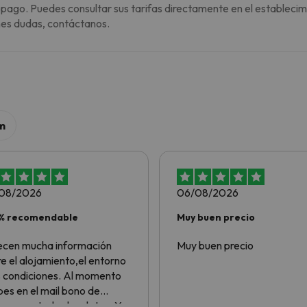
 pago. Puedes consultar sus tarifas directamente en el establecim
enes dudas, contáctanos.
m
08/2026
06/08/2026
% recomendable
Muy buen precio
ecen mucha información
Muy buen precio
e el alojamiento,el entorno
s condiciones. Al momento
bes en el mail bono de
rva con todos los datos. Y