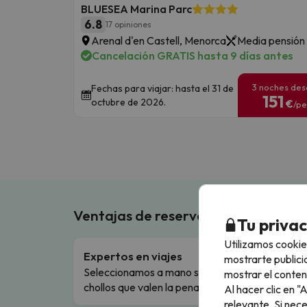
BLUESEA Marina Parc
6.8
17 opiniones
Arenal d'en Castell, Menorca
Media pensión
Cancelación GRATIS hasta 9 días antes
3 noches de
Fechas para viajar: hasta el 31 de
151
octubre de 2026.
€
/pe
Ventajas de reservar en Buscouncho
Tu priva
Utilizamos cookie
Expertos en viajes
Cance
mostrarte publici
Seleccionamos a mano solo los
Cambio
mostrar el conten
chollos que valen la pena.
flexibi
Al hacer clic en 
relevante. Si nec