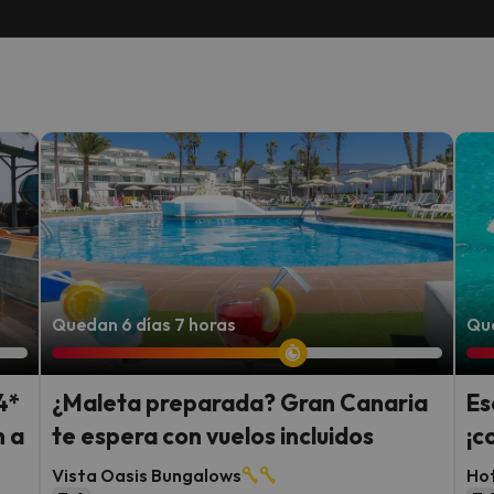
Quedan 6 días 7 horas
Que
4*
¿Maleta preparada? Gran Canaria
Es
n a
te espera con vuelos incluidos
¡c
Vista Oasis Bungalows
Hot