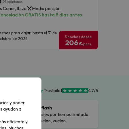
8
95 opiniones
s Canar, Ibiza
Media pensión
ancelación GRATIS hasta 8 días antes
echas para viajar: hasta el 31 de
3 noches desde
ctubre de 2026.
206
€
/pers.
Trustpilot
4.7/5
ncias y poder
Ofertas flash
os ayudan a
Precios reales por tiempo limitado.
Cuando vuelan, vuelan.
ás eficiente y
ies.
Muchas