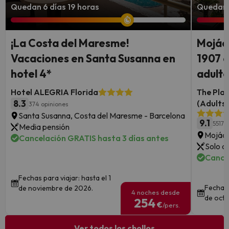
Quedan 6 días 19 horas
Quedan 6
¡La Costa del Maresme!
Mojáca
Vacaciones en Santa Susanna en
1907 c
hotel 4*
adult
Hotel ALEGRIA Florida
The Plac
8.3
(Adults 
374 opiniones
Santa Susanna, Costa del Maresme - Barcelona
9.1
5517 
Media pensión
Mojáca
Cancelación GRATIS hasta 3 días antes
Solo a
Cance
Fechas para viajar: hasta el 1
Fechas 
de noviembre de 2026.
4 noches desde
de octu
254
€
/pers.
Ver todos los chollos