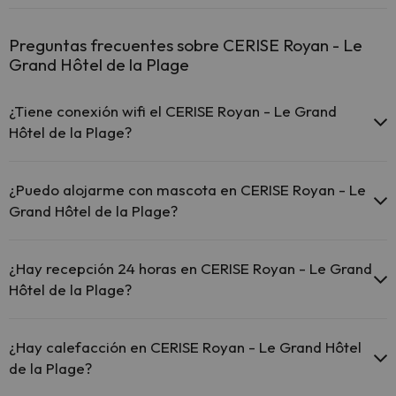
Preguntas frecuentes sobre CERISE Royan - Le
Grand Hôtel de la Plage
¿Tiene conexión wifi el CERISE Royan - Le Grand
Hôtel de la Plage?
El CERISE Royan - Le Grand Hôtel de la Plage ofrece Wi-Fi
gratuito en todo el hotel.
¿Puedo alojarme con mascota en CERISE Royan - Le
El CERISE Royan - Le Grand Hôtel de la Plage ofrece Wi-Fi
Grand Hôtel de la Plage?
gratuito en zonas comunes.
El CERISE Royan - Le Grand Hôtel de la Plage dispone de Wi-
En CERISE Royan - Le Grand Hôtel de la Plage se admiten mascotas
Fi.
(previa petición y de pago directo en hotel). Consulta las
¿Hay recepción 24 horas en CERISE Royan - Le Grand
condiciones.
Hôtel de la Plage?
Sí, CERISE Royan - Le Grand Hôtel de la Plage tiene recepción 24
horas.
¿Hay calefacción en CERISE Royan - Le Grand Hôtel
de la Plage?