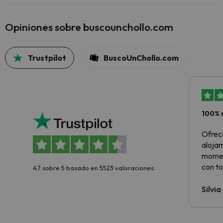
Opiniones sobre buscounchollo.com
Trustpilot
BuscoUnChollo.com
100% 
Ofrec
alojam
momen
con to
4.7 sobre 5 basado en 5523 valoraciones
precio
Silvi