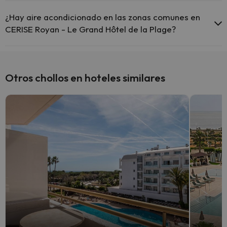
Sí, CERISE Royan - Le Grand Hôtel de la Plage tiene calefacción en
las zonas comunes.
¿Hay aire acondicionado en las zonas comunes en
CERISE Royan - Le Grand Hôtel de la Plage?
Sí, CERISE Royan - Le Grand Hôtel de la Plage tiene aire
acondicionado en las zonas comunes.
Otros chollos en hoteles similares