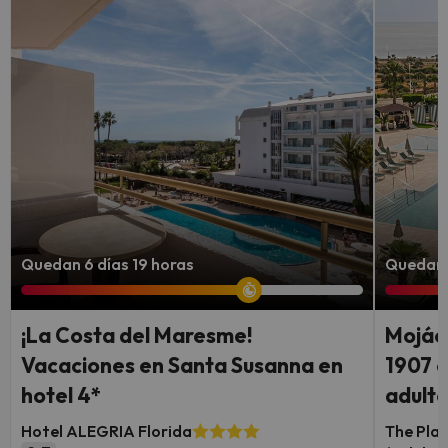
Quedan 6 días 19 horas
Quedan 6
¡La Costa del Maresme!
Mojáca
Vacaciones en Santa Susanna en
1907 c
hotel 4*
adult
Hotel ALEGRIA Florida
The Plac