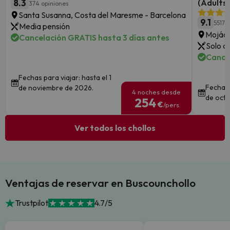
8.3
(Adults 
374 opiniones
Santa Susanna, Costa del Maresme - Barcelona
9.1
5517 
Media pensión
Mojáca
Cancelación GRATIS hasta 3 días antes
Solo a
Cance
Fechas para viajar: hasta el 1
Fechas 
de noviembre de 2026.
4 noches desde
de octu
254
€
/pers.
Ver todos los chollos
Ventajas de reservar en Buscounchollo
Trustpilot
4.7/5