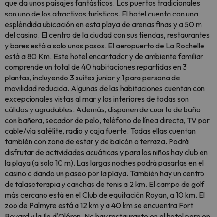
que da unos paisajes fantásticos. Los puertos tradicionales
son uno de los atractivos turísticos. El hotel cuenta con una
espléndida ubicación en esta playa de arenas finas y a 50 m
del casino. El centro de la ciudad con sus tiendas, restaurantes
y bares está a solo unos pasos. El aeropuerto de La Rochelle
está a 80 Km. Este hotel encantador y de ambiente familiar
comprende un total de 40 habitaciones repartidas en 3
plantas, incluyendo 3 suites junior y 1 para persona de
movilidad reducida. Algunas de las habitaciones cuentan con
excepcionales vistas al mar y los interiores de todas son
cálidos y agradables. Además, disponen de cuarto de baño
con bañera, secador de pelo, teléfono de línea directa, TV por
cable/vía satélite, radio y caja fuerte. Todas ellas cuentan
también con zona de estar y de balcón o terraza. Podrá
disfrutar de actividades acuáticas y para los niños hay club en
la playa (a solo 10 m). Las largas noches podrá pasarlas en el
casino o dando un paseo por la playa. También hay un centro
de talasoterapia y canchas de tenis a 2 km. El campo de golf
más cercano está en el Club de equitación Royan, a 10 km. El
zoo de Palmyre está a 12 km y a 40 km se encuentra Fort
Boyard y la Ile d'Oléron. No hay restaurante en el hotel pero en