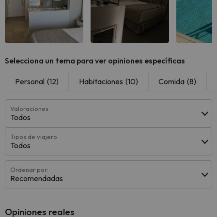
Ver todas
Ver todas
Ver 
Selecciona un tema para ver opiniones específicas
Personal
(12)
Habitaciones
(10)
Comida
(8)
Valoraciones
Todos
Tipos de viajero
Todos
Ordenar por:
Recomendadas
Opiniones reales