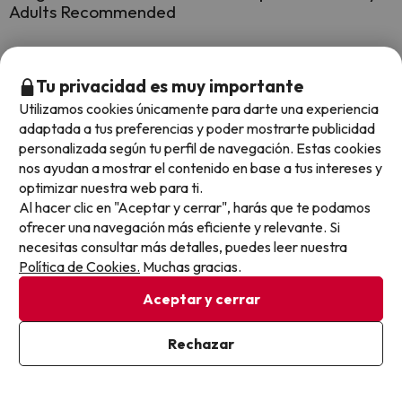
Adults Recommended
¿Tiene conexión wifi el Grupotel Conil Playa Adults
Recommended?
Tu privacidad es muy importante
Utilizamos cookies únicamente para darte una experiencia
El Grupotel Conil Playa Adults Recommended ofrece Wi-Fi
adaptada a tus preferencias y poder mostrarte publicidad
gratuito en zonas comunes.
¿Hay piscina en Grupotel Conil Playa Adults
personalizada según tu perfil de navegación. Estas cookies
El Grupotel Conil Playa Adults Recommended ofrece Wi-Fi de
Recommended?
nos ayudan a mostrar el contenido en base a tus intereses y
pago.
optimizar nuestra web para ti.
El Grupotel Conil Playa Adults Recommended dispone de Wi-
Sí, Grupotel Conil Playa Adults Recommended tiene piscina (este
Al hacer clic en "Aceptar y cerrar", harás que te podamos
Fi.
servicio puede ser de pago) Aquí tienes más info sobre la piscina y
¿Hay recepción 24 horas en Grupotel Conil Playa
ofrecer una navegación más eficiente y relevante. Si
otras instalaciones.
Adults Recommended?
necesitas consultar más detalles, puedes leer nuestra
Política de Cookies.
Muchas gracias.
Piscina al aire libre (temporada de verano)
Sí, Grupotel Conil Playa Adults Recommended tiene recepción 24
horas.
¿Hay calefacción en Grupotel Conil Playa Adults
Aceptar y cerrar
Recommended?
Rechazar
Sí, Grupotel Conil Playa Adults Recommended tiene calefacción en
las zonas comunes.
¿Hay aire acondicionado en las zonas comunes en
Grupotel Conil Playa Adults Recommended?