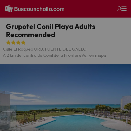
Grupotel Conil Playa Adults
Recommended
Calle El Roqueo URB. FUENTE DEL GALLO
A 2 km del centro de Conil de la Frontera
Ver en mapa