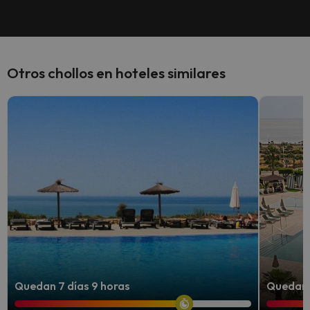
Otros chollos en hoteles similares
Quedan 7 días 9 horas
Quedan 