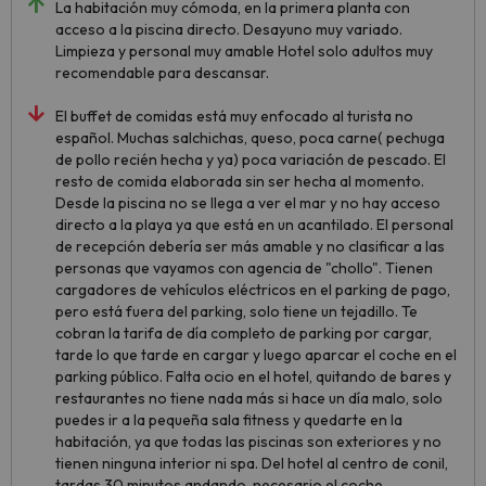
La habitación muy cómoda, en la primera planta con
acceso a la piscina directo. Desayuno muy variado.
Limpieza y personal muy amable Hotel solo adultos muy
recomendable para descansar.
El buffet de comidas está muy enfocado al turista no
español. Muchas salchichas, queso, poca carne( pechuga
de pollo recién hecha y ya) poca variación de pescado. El
resto de comida elaborada sin ser hecha al momento.
Desde la piscina no se llega a ver el mar y no hay acceso
directo a la playa ya que está en un acantilado. El personal
de recepción debería ser más amable y no clasificar a las
personas que vayamos con agencia de "chollo". Tienen
cargadores de vehículos eléctricos en el parking de pago,
pero está fuera del parking, solo tiene un tejadillo. Te
cobran la tarifa de día completo de parking por cargar,
tarde lo que tarde en cargar y luego aparcar el coche en el
parking público. Falta ocio en el hotel, quitando de bares y
restaurantes no tiene nada más si hace un día malo, solo
puedes ir a la pequeña sala fitness y quedarte en la
habitación, ya que todas las piscinas son exteriores y no
tienen ninguna interior ni spa. Del hotel al centro de conil,
tardas 30 minutos andando, necesario el coche.