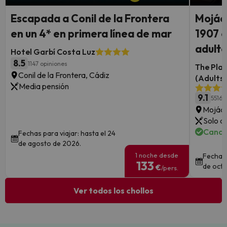
Escapada a Conil de la Frontera
Mojáca
en un 4* en primera línea de mar
1907 c
adult
Hotel Garbí Costa Luz
8.5
1147 opiniones
The Plac
Conil de la Frontera, Cádiz
(Adults 
Media pensión
9.1
5516 
Mojáca
Solo a
Cance
Fechas para viajar: hasta el 24
de agosto de 2026.
1 noche desde
Fechas 
133
de octu
€
/pers.
Ver todos los chollos