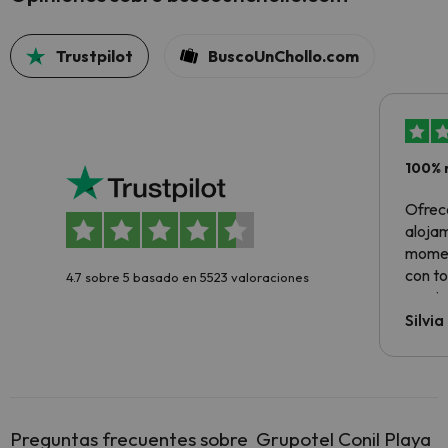
Trustpilot
BuscoUnChollo.com
100% 
Ofrec
alojam
momen
con to
4.7 sobre 5 basado en 5523 valoraciones
precio
Silvi
Preguntas frecuentes sobre Grupotel Conil Playa