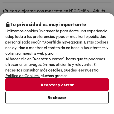
Hay zonas de aparcamiento (públicas o privadas) cerca del
El H10 Delfin - Adults Only ofrece Wi-Fi gratuito en zonas
alojamiento. Pueden ser de pago.
comunes.
¿Puedo alojarme con mascota en H10 Delfin - Adults
El H10 Delfin - Adults Only dispone de Wi-Fi.
Only?
Tu privacidad es muy importante
En H10 Delfin - Adults Only no se admiten mascotas.
Utilizamos cookies únicamente para darte una experiencia
¿Qué puedo hacer en H10 Delfin - Adults Only?
adaptada a tus preferencias y poder mostrarte publicidad
personalizada según tu perfil de navegación. Estas cookies
El H10 Delfin - Adults Only dispone de las siguientes actividades
nos ayudan a mostrar el contenido en base a tus intereses y
(algunas pueden ser de pago).
¿Hay recepción 24 horas en H10 Delfin - Adults Only?
optimizar nuestra web para ti.
Al hacer clic en "Aceptar y cerrar", harás que te podamos
Masajista
Sí, H10 Delfin - Adults Only tiene recepción 24 horas.
ofrecer una navegación más eficiente y relevante. Si
¿Hay aire acondicionado en las zonas comunes en
necesitas consultar más detalles, puedes leer nuestra
H10 Delfin - Adults Only?
Política de Cookies.
Muchas gracias.
Sí, H10 Delfin - Adults Only tiene aire acondicionado en las zonas
Aceptar y cerrar
comunes.
¿H10 Delfin - Adults Only está adaptado para
personas con movilidad reducida?
Rechazar
Sí, H10 Delfin - Adults Only está adaptado para personas con
movilidad reducida.
¿Hay restaurante en H10 Delfin - Adults Only?