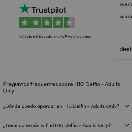
Son rá
Son rá
4.7 sobre 5 basado en 5479 valoraciones
clien
Preguntas frecuentes sobre H10 Delfin - Adults
Only
¿Dónde puedo aparcar en H10 Delfin - Adults Only?
Si te alojas en H10 Delfin - Adults Only tienes estas posibilidades de
aparcamiento (bajo disponibilidad):
¿Tiene conexión wifi el H10 Delfin - Adults Only?