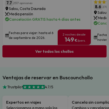
7.7
2517 opiniones
8.6
278 
Salou, Costa Daurada
Salou,
Media pensión
Media 
Cancelación GRATIS hasta 4 días antes
Cance
Fechas para viajar: hasta el 6
2 noches desde
Fechas 
de septiembre de 2026.
149
noviem
€
/pers.
Ver todos los chollos
Ventajas de reservar en Buscounchollo
Trustpilot
4.7/5
Expertos en viajes
Cancela sin compli
Seleccionamos a mano solo los
Cambios y cancelacion