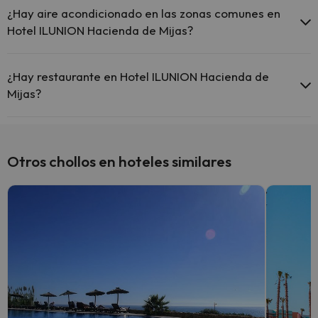
comunes.
¿Hay aire acondicionado en las zonas comunes en
Hotel ILUNION Hacienda de Mijas?
Sí, Hotel ILUNION Hacienda de Mijas tiene aire acondicionado en las
zonas comunes.
¿Hay restaurante en Hotel ILUNION Hacienda de
Mijas?
Sí, Hotel ILUNION Hacienda de Mijas tiene restaurante.
Otros chollos en hoteles similares