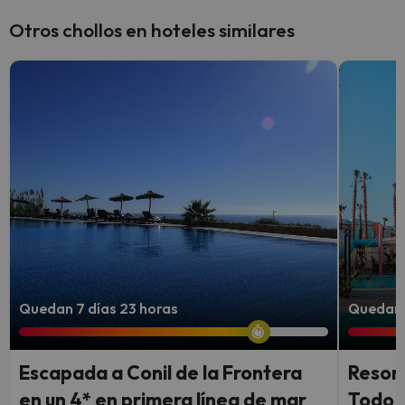
Otros chollos en hoteles similares
Quedan 7 días 23 horas
Quedan 4
Escapada a Conil de la Frontera
Resort
en un 4* en primera línea de mar
Todo I