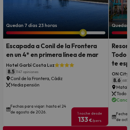
Quedan 7 días 23 horas
Quedan 4
Escapada a Conil de la Frontera
Resort
en un 4* en primera línea de mar
Todo I
te esp
Hotel Garbí Costa Luz
8.5
1147 opiniones
ON City 
Conil de la Frontera, Cádiz
8.6
680 
Media pensión
Matala
Todo i
Cance
Fechas para viajar: hasta el 24
de agosto de 2026.
1 noche desde
Fechas 
133
de octu
€
/pers.