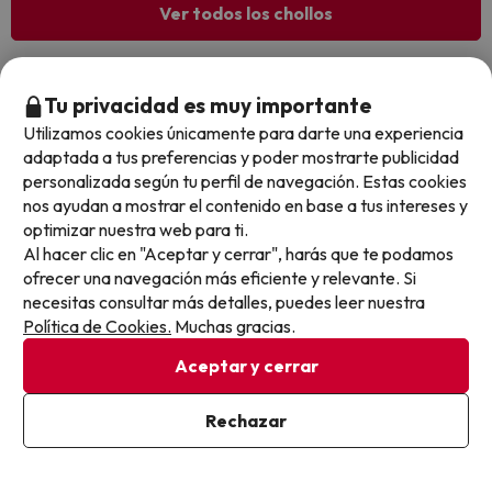
Ver todos los chollos
Tu privacidad es muy importante
Otras iniciativas de éxito del grupo Viajes Para Ti S.L.U.
Utilizamos cookies únicamente para darte una experiencia
son Esquiades.com (la web líder de viajes a la nieve en
adaptada a tus preferencias y poder mostrarte publicidad
España) y Amimir.com, el buscador de hoteles con más
personalizada según tu perfil de navegación. Estas cookies
de 1.000.000 de alojamientos disponibles para
nos ayudan a mostrar el contenido en base a tus intereses y
reservar y viajar por todo el mundo.
optimizar nuestra web para ti.
Al hacer clic en "Aceptar y cerrar", harás que te podamos
ofrecer una navegación más eficiente y relevante. Si
necesitas consultar más detalles, puedes leer nuestra
Política de Cookies.
Muchas gracias.
Aceptar y cerrar
Sobre Buscounchollo.com
Rechazar
¿Quiénes somos?
Top destinos