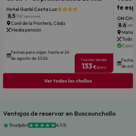
te esp
Hotel Garbí Costa Luz
8.5
1147 opiniones
ON City 
Conil de la Frontera, Cádiz
8.6
680 
Media pensión
Matala
Todo i
Cance
Fechas para viajar: hasta el 24
de agosto de 2026.
1 noche desde
Fechas 
133
de octu
€
/pers.
Ver todos los chollos
Ventajas de reservar en Buscounchollo
Trustpilot
4.7/5