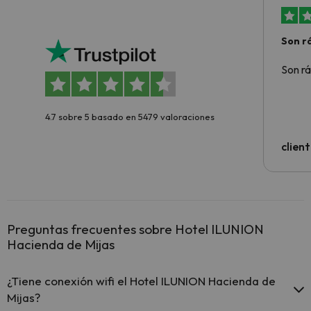
Son rá
Son rá
4.7 sobre 5 basado en 5479 valoraciones
clien
Preguntas frecuentes sobre Hotel ILUNION
Hacienda de Mijas
¿Tiene conexión wifi el Hotel ILUNION Hacienda de
Mijas?