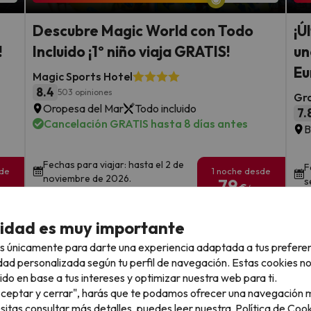
Descubre Magic World con Todo
¡Ú
!
Incluido ¡1º niño viaja GRATIS!
un
Eu
Magic Sports Hotel
8.4
503 opiniones
Gra
Oropesa del Mar
Todo incluido
7.
Cancelación GRATIS hasta 8 días antes
B
Fechas para viajar: hasta el 2 de
F
sde
1 noche desde
noviembre de 2026.
79
s
€
rs.
/pers.
Ver todos los chollos
cidad es muy importante
s únicamente para darte una experiencia adaptada a tus prefere
dad personalizada según tu perfil de navegación. Estas cookies n
ido en base a tus intereses y optimizar nuestra web para ti.
"Aceptar y cerrar", harás que te podamos ofrecer una navegación m
llo
esitas consultar más detalles, puedes leer nuestra
Política de Cook