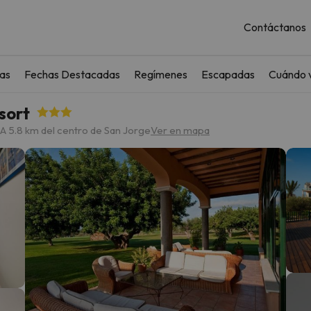
Contáctanos
as
Fechas Destacadas
Regímenes
Escapadas
Cuándo v
sort
A 5.8 km del centro de San Jorge
Ver en mapa