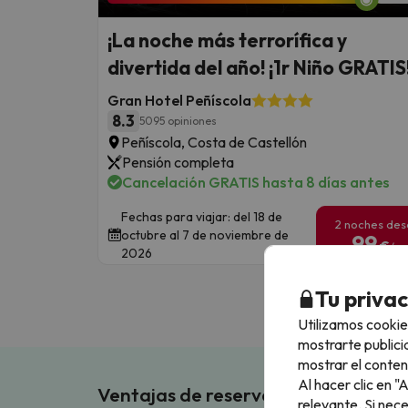
¡La noche más terrorífica y
divertida del año! ¡1r Niño GRATIS
Gran Hotel Peñíscola
8.3
5095 opiniones
Peñíscola, Costa de Castellón
Pensión completa
Cancelación GRATIS hasta 8 días antes
Fechas para viajar: del 18 de
2 noches de
octubre al 7 de noviembre de
99
€
/pe
2026
Tu priva
Utilizamos cookie
mostrarte publici
mostrar el conten
Al hacer clic en 
Ventajas de reservar en Buscouncho
relevante. Si nec