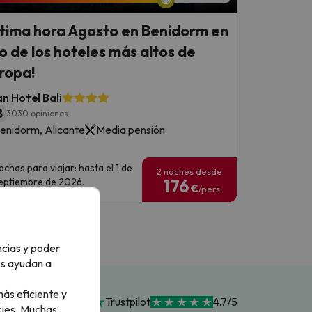
ltima hora Agosto en Benidorm en
o de los hoteles más altos de
ropa!
n Hotel Bali
8
3030 opiniones
enidorm, Alicante
Media pensión
echas para viajar: hasta el 1 de
2 noches desde
eptiembre de 2026.
176
€
/pers.
ncias y poder
os ayudan a
ás eficiente y
Trustpilot
4.7/5
ies.
Muchas