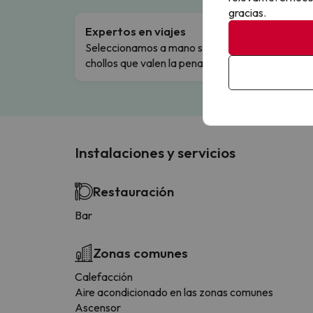
gracias.
Expertos en viajes
Cance
Seleccionamos a mano solo los
Cambio
chollos que valen la pena.
flexibi
Instalaciones y servicios
Restauración
Bar
Zonas comunes
Calefacción
Aire acondicionado en las zonas comunes
Ascensor