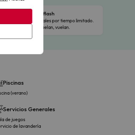
Ofertas flash
Precios reales por tiempo limitado.
Cuando vuelan, vuelan.
Piscinas
scina (verano)
Servicios Generales
la de juegos
rvicio de lavandería