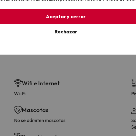
la sin complicaciones
Paga a tu ritmo
Aceptar y cerrar
s y cancelaciones con total
Fracciona o financia tu viaje.
lidad.
Reserva ahora, paga luego.
Rechazar
Wifi e Internet
Wi-Fi
Pi
Mascotas
No se admiten mascotas
Sa
Se