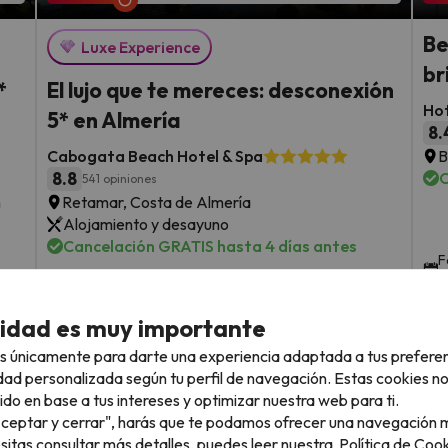
Be
Luxe Experience
br
*
El lujo que te mereces: desconexión
Hot
5* en Almería
8.
Cabogata Beach Hotel & Spa
B
8.8
C
541 opiniones
n
Retamar, Costa de Almería
Alojamiento y desayuno
Cancelación GRATIS hasta 4 días antes
F
s
sde
2 noches desde
Fechas para viajar: hasta el 9 de
119
octubre de 2026.
€
rs.
/pers.
cidad es muy importante
s únicamente para darte una experiencia adaptada a tus prefere
Ver todos los chollos
dad personalizada según tu perfil de navegación. Estas cookies n
ido en base a tus intereses y optimizar nuestra web para ti.
"Aceptar y cerrar", harás que te podamos ofrecer una navegación m
esitas consultar más detalles, puedes leer nuestra
Política de Cook