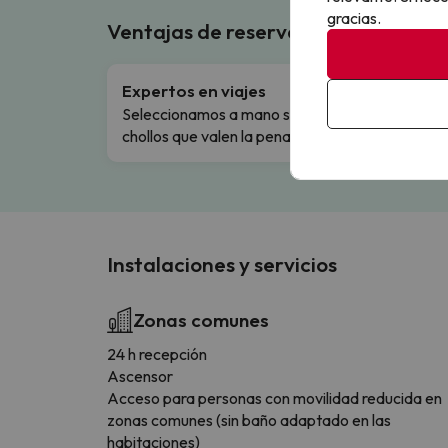
gracias.
Ventajas de reservar en Buscouncho
Expertos en viajes
Cance
Seleccionamos a mano solo los
Cambio
chollos que valen la pena.
flexibi
Instalaciones y servicios
Zonas comunes
24 h recepción
Ascensor
Acceso para personas con movilidad reducida en
zonas comunes (sin baño adaptado en las
habitaciones)