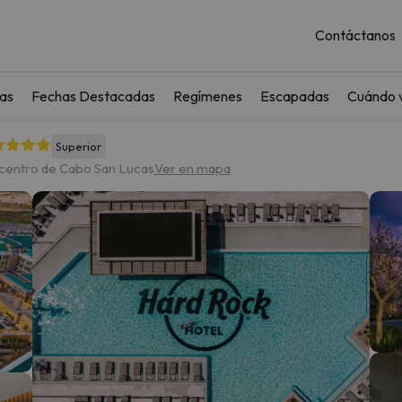
Contáctanos
as
Fechas Destacadas
Regímenes
Escapadas
Cuándo v
Superior
 centro de Cabo San Lucas
Ver en mapa