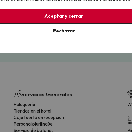
llo
Aceptar y cerrar
la sin complicaciones
Paga a tu ritmo
Rechazar
s y cancelaciones con total
Fracciona o financia tu viaje.
lidad.
Reserva ahora, paga luego.
Servicios Generales
Peluquería
Wi
Tiendas en el hotel
Caja fuerte en recepción
Personal plurilingüe
Servicio de botones
Pi