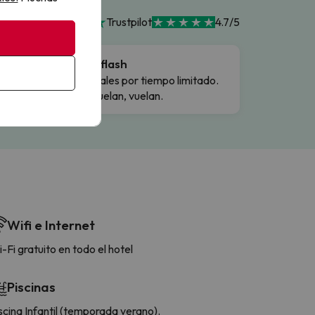
Trustpilot
4.7/5
Ofertas flash
Precios reales por tiempo limitado.
Cuando vuelan, vuelan.
Wifi e Internet
-Fi gratuito en todo el hotel
Piscinas
scina Infantil (temporada verano).