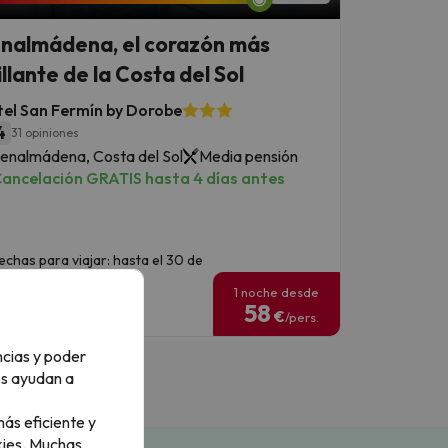
nalmádena, el corazón más
illante de la Costa del Sol
el San Fermín by Dorobe
4
31 opiniones
enalmádena, Costa del Sol
Media pensión
ancelación GRATIS hasta 4 días antes
echas para viajar: hasta el 30 de
eptiembre de 2026.
1 noche desde
58
€
/pers.
ncias y poder
os ayudan a
ás eficiente y
ies.
Muchas