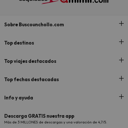
Sobre Buscounchollo.com
¿Quiénes somos?
Top destinos
Tarjeta Regalo
Hoteles Andalucía
Top viajes destacados
Buscounchollo en los medios
Hoteles Andorra
Blog
Viajes con Niños
Top fechas destacadas
Hoteles Cataluña
Web Corporativa
Viajes de Ciudad
Hoteles Portugal
Verano
Info y ayuda
Proveedores
Viajes de Novios
Hoteles Valencia
Puente de Agosto
Opiniones de nuestros clientes
Viajes con mascotas
Contáctanos
Descarga GRATIS nuestra app
Hoteles Galicia
Vacaciones en Agosto
Más de 3 MILLONES de descargas y una valoración de 4,7/5.
Viajes para grupos
Chollos con Todo Incluido
Preguntas frecuentes