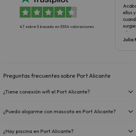
Acabo
ellos 
cuando
surgie
4.7 sobre 5 basado en 5554 valoraciones
cómo s
todo v
Julia
Preguntas frecuentes sobre Port Alicante
¿Tiene conexión wifi el Port Alicante?
El Port Alicante ofrece Wi-Fi gratuito en todo el hotel.
El Port Alicante ofrece Wi-Fi gratuito en zonas comunes.
¿Puedo alojarme con mascota en Port Alicante?
El Port Alicante dispone de Wi-Fi.
En Port Alicante no se admiten mascotas.
¿Hay piscina en Port Alicante?