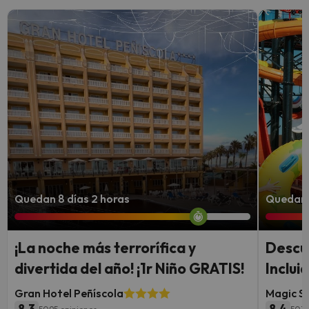
Quedan 8 días 2 horas
Quedan 7
¡La noche más terrorífica y
Descu
divertida del año! ¡1r Niño GRATIS!
Inclui
Gran Hotel Peñíscola
Magic S
8.3
8.4