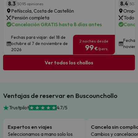
8.3
8.4
5095 opiniones
503 
Peñíscola, Costa de Castellón
Oropes
Pensión completa
Todo i
Cancelación GRATIS hasta 8 días antes
Cance
Fechas para viajar: del 18 de
Fechas 
2 noches desde
octubre al 7 de noviembre de
99
noviem
€
/pers.
2026
Ver todos los chollos
Ventajas de reservar en Buscounchollo
Trustpilot
4.7/5
Expertos en viajes
Cancela sin compli
Seleccionamos a mano solo los
Cambios y cancelacion