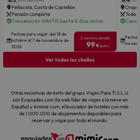
5095 opiniones
503 
Peñíscola, Costa de Castellón
Oropes
Pensión completa
Todo i
Cancelación GRATIS hasta 8 días antes
Cance
Fechas para viajar: del 18 de
Fechas 
2 noches desde
octubre al 7 de noviembre de
99
noviem
€
/pers.
2026
Ver todos los chollos
Otras iniciativas de éxito del grupo Viajes Para Ti S.L.U.
son Esquiades.com (la web líder de viajes a la nieve en
España) y Amimir.com, el buscador de hoteles con más
de 1.000.000 de alojamientos disponibles para
reservar y viajar por todo el mundo.