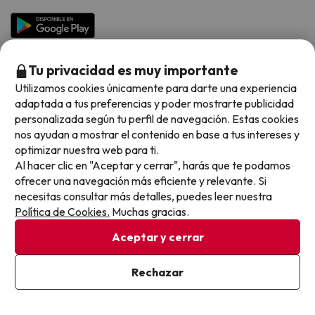
Hoteles en Islas
Vacaciones en Septiembre
Chollos en la playa
Hoteles Salou
Vacaciones en Octubre
Chollos con Vuelo Incluido
Vacaciones en Noviembre
Tu privacidad es muy importante
Hoteles con toboganes
Utilizamos cookies únicamente para darte una experiencia
adaptada a tus preferencias y poder mostrarte publicidad
Selección de la Newsletter
personalizada según tu perfil de navegación. Estas cookies
nos ayudan a mostrar el contenido en base a tus intereses y
Métodos de pago disponibles
Los favoritos de nuestros clientes
optimizar nuestra web para ti.
Al hacer clic en "Aceptar y cerrar", harás que te podamos
ofrecer una navegación más eficiente y relevante. Si
necesitas consultar más detalles, puedes leer nuestra
Política de Cookies.
Muchas gracias.
Condiciones generales
Privacidad datos
Aceptar y cerrar
Política de cookies
Rechazar
Viajes para ti S.L.U. Copyright © Buscounchollo.com 2010 -
2026