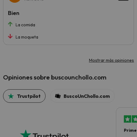
Bien
La comida
La moqueta
Mostrar más opiniones
Opiniones sobre buscounchollo.com
Trustpilot
BuscoUnChollo.com
Primer
sencil