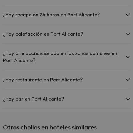
Sí, Port Alicante tiene piscina (este servicio puede ser de pago) Aquí
tienes más info sobre la piscina y otras instalaciones.
¿Hay recepción 24 horas en Port Alicante?
Piscina al aire libre (temporada de verano)
Sí, Port Alicante tiene recepción 24 horas.
Piscina al aire libre (toda la temporada)
¿Hay calefacción en Port Alicante?
Sí, Port Alicante tiene calefacción en las zonas comunes.
¿Hay aire acondicionado en las zonas comunes en
Port Alicante?
Sí, Port Alicante tiene aire acondicionado en las zonas comunes.
¿Hay restaurante en Port Alicante?
Sí, Port Alicante tiene restaurante.
¿Hay bar en Port Alicante?
Sí, Port Alicante tiene bar.
Otros chollos en hoteles similares