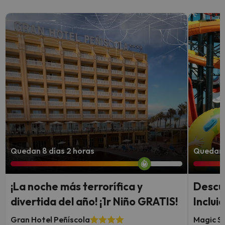
Quedan 8 días 2 horas
Quedan 7
¡La noche más terrorífica y
Descu
divertida del año! ¡1r Niño GRATIS!
Inclui
Gran Hotel Peñíscola
Magic S