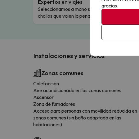
Expertos en viajes
Cance
gracias.
Seleccionamos a mano solo los
Cambio
chollos que valen la pena.
flexibi
Instalaciones y servicios
Zonas comunes
Calefacción
Aire acondicionado en las zonas comunes
Ascensor
Zona de fumadores
Acceso para personas con movilidad reducida en
zonas comunes (sin baño adaptado en las
habitaciones)