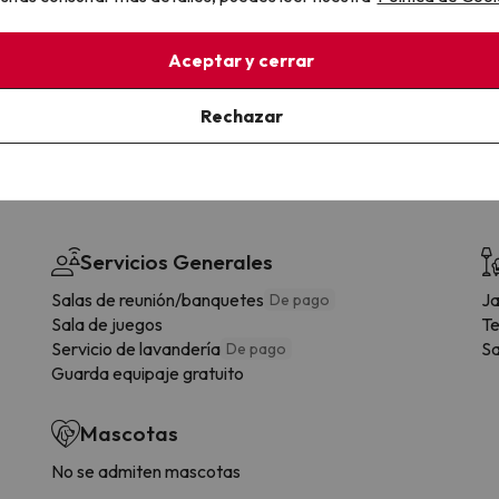
la sin complicaciones
Paga a tu ritmo
s y cancelaciones con total
Fracciona o financia tu viaje.
lidad.
Reserva ahora, paga luego.
Aceptar y cerrar
Rechazar
Servicios Generales
Salas de reunión/banquetes
Ja
De pago
Sala de juegos
Te
Servicio de lavandería
Sa
De pago
Guarda equipaje gratuito
Mascotas
No se admiten mascotas