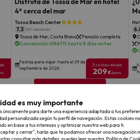
Disfruta de Tossa de Mar en hotel
¿U
4* cerca del mar
Ma
Tossa Beach Center
Hot
7.3
6.
1241 opiniones
o
Tossa de Mar, Costa Brava
Pensión completa
C
Cancelación GRATIS hasta 8 días antes
P
C
Fechas para viajar: hasta el 29 de
sde
3 noches desde
F
septiembre de 2026.
209
n
€
rs.
/pers.
Ver todos los chollos
cidad es muy importante
s únicamente para darte una experiencia adaptada a tus prefere
dad personalizada según tu perfil de navegación. Estas cookies n
llo
ido en base a tus intereses y optimizar nuestra web para ti.
"Aceptar y cerrar", harás que te podamos ofrecer una navegación m
esitas consultar más detalles, puedes leer nuestra
Política de Cook