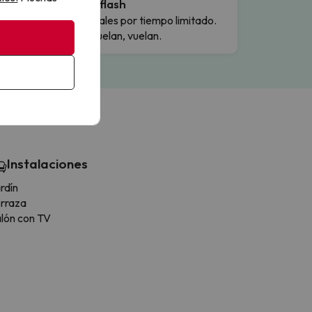
Ofertas flash
Precios reales por tiempo limitado.
Cuando vuelan, vuelan.
Instalaciones
rdín
rraza
lón con TV