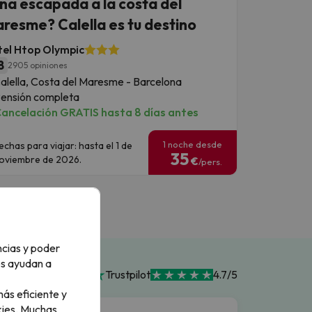
na escapada a la costa del
resme? Calella es tu destino
el Htop Olympic
8
2905 opiniones
alella, Costa del Maresme - Barcelona
ensión completa
ancelación GRATIS hasta 8 días antes
1 noche desde
echas para viajar: hasta el 1 de
35
oviembre de 2026.
€
/pers.
ncias y poder
os ayudan a
Trustpilot
4.7/5
ás eficiente y
ies.
Muchas