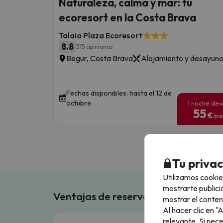
Naturaleza, calma y mar: tu
ecoresort en la Costa Brava
Talaia Plaza Ecoresort
8.8
315 opiniones
Begur, Costa Brava
Alojamiento y desayun
Fechas disponibles: hasta el 12 de
octubre.
1 noche de
55
€
/pe
Tu priva
Utilizamos cookie
mostrarte publici
Ventajas de reservar en Buscouncho
mostrar el conten
Al hacer clic en 
relevante. Si nec