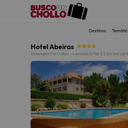
Destinos
Temátic
Hotel Abeiras
Ensenada De O Bao - Lanzada S/N
A 3.5 km del ce