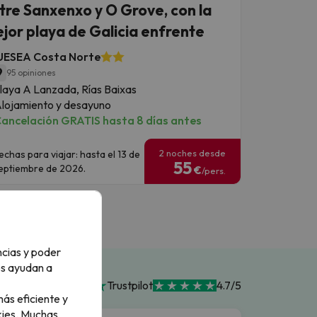
tre Sanxenxo y O Grove, con la
jor playa de Galicia enfrente
UESEA Costa Norte
9
95 opiniones
laya A Lanzada, Rías Baixas
lojamiento y desayuno
ancelación GRATIS hasta 8 días antes
2 noches desde
echas para viajar: hasta el 13 de
55
eptiembre de 2026.
€
/pers.
ncias y poder
os ayudan a
Trustpilot
4.7/5
ás eficiente y
ies.
Muchas