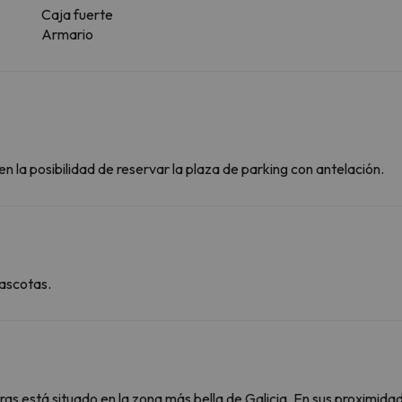
Caja fuerte
Armario
n la posibilidad de reservar la plaza de parking con antelación.
ascotas.
eiras está situado en la zona más bella de Galicia. En sus proximi