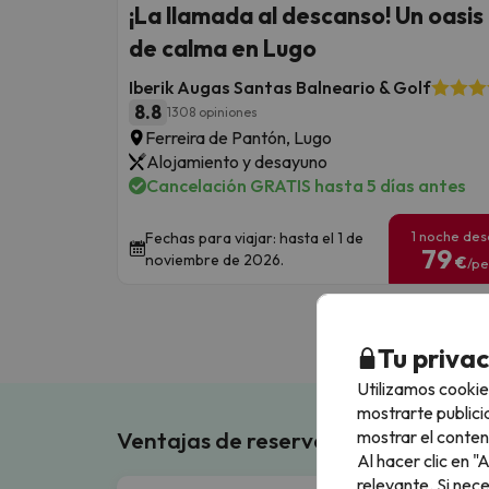
¡La llamada al descanso! Un oasis
de calma en Lugo
Iberik Augas Santas Balneario & Golf
8.8
1308 opiniones
Ferreira de Pantón, Lugo
Alojamiento y desayuno
Cancelación GRATIS hasta 5 días antes
1 noche de
Fechas para viajar: hasta el 1 de
79
noviembre de 2026.
€
/pe
Tu priva
Utilizamos cookie
mostrarte publici
mostrar el conten
Ventajas de reservar en Buscouncho
Al hacer clic en 
relevante. Si nec