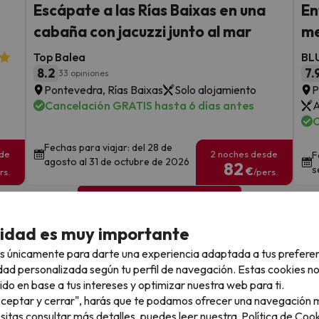
Escápate a las Rías Baixas en una
En
cabaña con jacuzzi junto al mar
me
Top Balea
BL
8.2
7.
33 opiniones
Pontevedra, Rías Baixas
Solo alojamiento
P
Cancelación GRATIS hasta 6 días antes
A
C
Fechas para viajar: del 28 de
sde
2 noches desde
F
agosto al 31 de octubre de 2026
82
s
€
rs.
/pers.
Ver todos los chollos
cidad es muy importante
s únicamente para darte una experiencia adaptada a tus prefere
dad personalizada según tu perfil de navegación. Estas cookies n
ido en base a tus intereses y optimizar nuestra web para ti.
llo
"Aceptar y cerrar", harás que te podamos ofrecer una navegación m
esitas consultar más detalles, puedes leer nuestra
Política de Cook