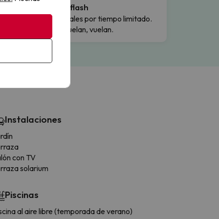
Ofertas flash
Precios reales por tiempo limitado.
Cuando vuelan, vuelan.
Instalaciones
rdín
rraza
lón con TV
rraza solarium
Piscinas
scina al aire libre (temporada de verano)