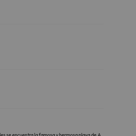
dades se encuentra la famosa y hermosa playa de A