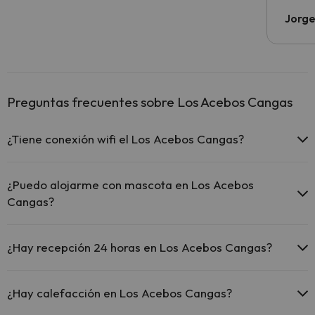
Jorge
Preguntas frecuentes sobre Los Acebos Cangas
¿Tiene conexión wifi el Los Acebos Cangas?
El Los Acebos Cangas ofrece Wi-Fi gratuito en zonas
comunes.
¿Puedo alojarme con mascota en Los Acebos
El Los Acebos Cangas dispone de Wi-Fi.
Cangas?
En Los Acebos Cangas no se admiten mascotas.
¿Hay recepción 24 horas en Los Acebos Cangas?
Sí, Los Acebos Cangas tiene recepción 24 horas.
¿Hay calefacción en Los Acebos Cangas?