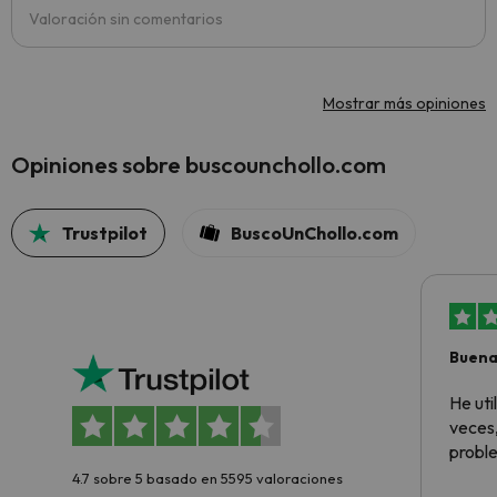
Valoración sin comentarios
Mostrar más opiniones
Opiniones sobre buscounchollo.com
Trustpilot
BuscoUnChollo.com
Buena
aloja
He ut
veces,
proble
4.7 sobre 5 basado en 5595 valoraciones