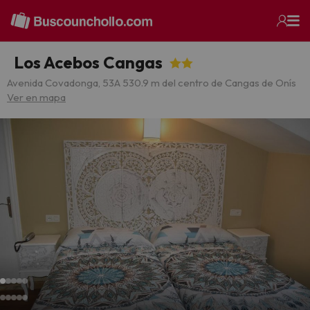
Los Acebos Cangas
Avenida Covadonga, 53
A 530.9 m del centro de Cangas de Onís
Ver en mapa