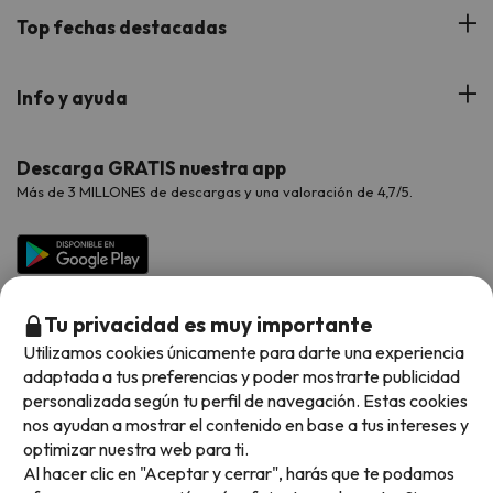
Blog
Viajes con Niños
Top fechas destacadas
Hoteles Cataluña
Web Corporativa
Viajes de Ciudad
Hoteles Portugal
Verano
Info y ayuda
Proveedores
Viajes de Novios
Hoteles Valencia
Puente de Agosto
Opiniones de nuestros clientes
Viajes con mascotas
Contáctanos
Descarga GRATIS nuestra app
Hoteles Galicia
Vacaciones en Agosto
Más de 3 MILLONES de descargas y una valoración de 4,7/5.
Viajes para grupos
Chollos con Todo Incluido
Preguntas frecuentes
Hoteles en Islas
Vacaciones en Septiembre
Chollos en la playa
Hoteles Salou
Vacaciones en Octubre
Chollos con Vuelo Incluido
Vacaciones en Noviembre
Tu privacidad es muy importante
Hoteles con toboganes
Utilizamos cookies únicamente para darte una experiencia
adaptada a tus preferencias y poder mostrarte publicidad
Selección de la Newsletter
personalizada según tu perfil de navegación. Estas cookies
nos ayudan a mostrar el contenido en base a tus intereses y
Métodos de pago disponibles
Los favoritos de nuestros clientes
optimizar nuestra web para ti.
Al hacer clic en "Aceptar y cerrar", harás que te podamos