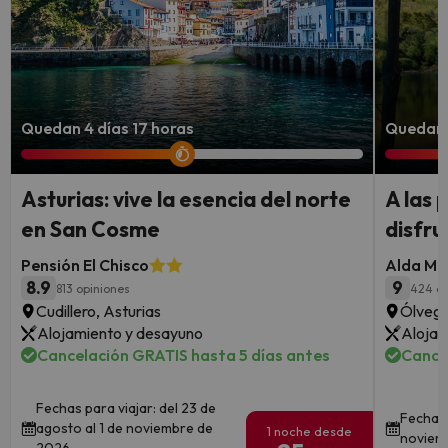
Quedan 4 días 17 horas
Quedan 
Asturias: vive la esencia del norte
A las 
en San Cosme
disfru
Pensión El Chisco
Alda Mi
8.9
9
813 opiniones
424 op
Cudillero, Asturias
Ólvega
Alojamiento y desayuno
Alojam
Cancelación GRATIS hasta 5 días antes
Cance
Fechas para viajar: del 23 de
Fechas 
agosto al 1 de noviembre de
1 noche desde
noviem