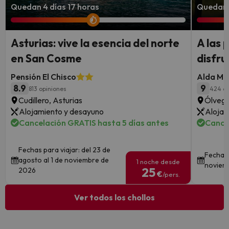
Quedan 4 días 17 horas
Quedan 
Asturias: vive la esencia del norte
A las 
en San Cosme
disfru
Pensión El Chisco
Alda Mi
8.9
9
813 opiniones
424 op
Cudillero, Asturias
Ólvega
Alojamiento y desayuno
Alojam
Cancelación GRATIS hasta 5 días antes
Cance
Fechas para viajar: del 23 de
Fechas 
agosto al 1 de noviembre de
1 noche desde
noviem
25
2026
€
/pers.
Ver todos los chollos