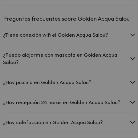
Preguntas frecuentes sobre Golden Acqua Salou
¿Tiene conexión wifi el Golden Acqua Salou?
El Golden Acqua Salou ofrece Wi-Fi gratuito en todo el hotel.
El Golden Acqua Salou ofrece Wi-Fi gratuito en zonas
¿Puedo alojarme con mascota en Golden Acqua
comunes.
Salou?
El Golden Acqua Salou dispone de Wi-Fi.
En Golden Acqua Salou no se admiten mascotas.
¿Hay piscina en Golden Acqua Salou?
Sí, Golden Acqua Salou tiene piscina (este servicio puede ser de
pago) Aquí tienes más info sobre la piscina y otras instalaciones.
¿Hay recepción 24 horas en Golden Acqua Salou?
Piscina al aire libre (temporada de verano)
Sí, Golden Acqua Salou tiene recepción 24 horas.
¿Hay calefacción en Golden Acqua Salou?
Sí, Golden Acqua Salou tiene calefacción en las zonas comunes.