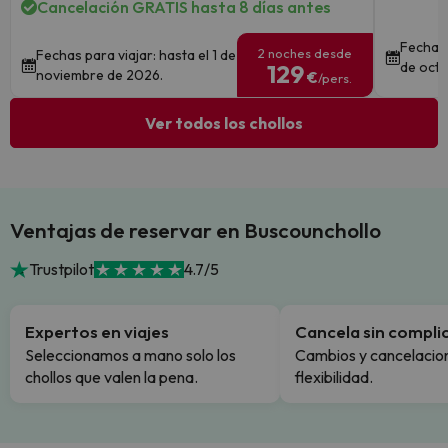
Cancelación GRATIS hasta 8 días antes
Fechas 
2 noches desde
Fechas para viajar: hasta el 1 de
de octu
129
noviembre de 2026.
€
/pers.
Ver todos los chollos
Ventajas de reservar en Buscounchollo
Trustpilot
4.7/5
Expertos en viajes
Cancela sin compli
Seleccionamos a mano solo los
Cambios y cancelacion
chollos que valen la pena.
flexibilidad.