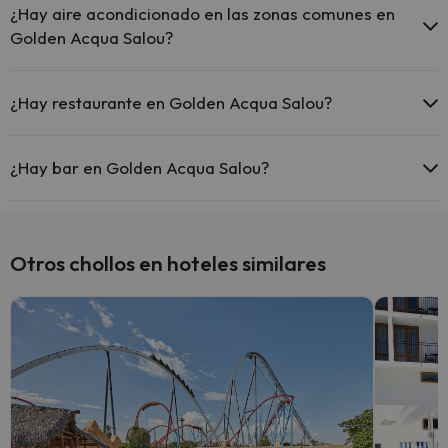
¿Hay aire acondicionado en las zonas comunes en
Golden Acqua Salou?
Sí, Golden Acqua Salou tiene aire acondicionado en las zonas
comunes.
¿Hay restaurante en Golden Acqua Salou?
Sí, Golden Acqua Salou tiene restaurante.
¿Hay bar en Golden Acqua Salou?
Sí, Golden Acqua Salou tiene bar.
Otros chollos en hoteles similares