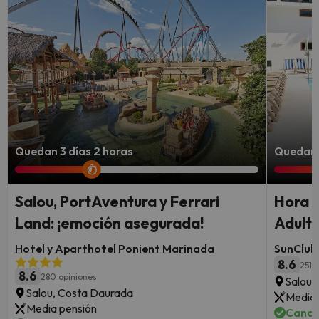
Quedan 3 días 2 horas
Quedan 
Salou, PortAventura y Ferrari
Hora d
Land: ¡emoción asegurada!
Adult
Hotel y Aparthotel Ponient Marinada
SunClub
8.6
251 
8.6
280 opiniones
Salou,
Salou, Costa Daurada
Media 
Media pensión
Cance