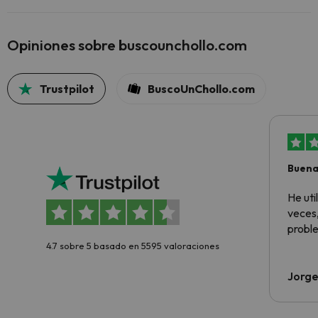
Opiniones sobre buscounchollo.com
Trustpilot
BuscoUnChollo.com
Buena
aloja
He ut
veces,
proble
4.7 sobre 5 basado en 5595 valoraciones
Jorge