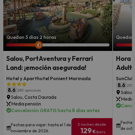
Quedan 3 días 2 horas
Quedan 
Salou, PortAventura y Ferrari
Hora d
Land: ¡emoción asegurada!
Adult
Hotel y Aparthotel Ponient Marinada
SunClub
8.6
251 
8.6
280 opiniones
Salou,
Salou, Costa Daurada
Media 
Media pensión
Cance
Cancelación GRATIS hasta 8 días antes
Fechas 
2 noches desde
Fechas para viajar: hasta el 1 de
de octu
129
noviembre de 2026.
€
/pers.