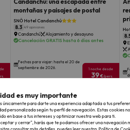
Candanchú: una escapada entre
An
montañas y paisajes de postal
re
pr
SNÖ Hotel Candanchú
8.3
49 opiniones
Hot
Candanchú
Alojamiento y desayuno
8.
Cancelación GRATIS hasta 6 días antes
E
A
C
Fechas para viajar: hasta el 20 de
septiembre de 2026.
sde
1 noche desde
F
39
d
€
rs.
/pers.
Ver todos los chollos
cidad es muy importante
s únicamente para darte una experiencia adaptada a tus prefere
dad personalizada según tu perfil de navegación. Estas cookies n
ido en base a tus intereses y optimizar nuestra web para ti.
llo
"Aceptar y cerrar", harás que te podamos ofrecer una navegación m
esitas consultar más detalles, puedes leer nuestra
Política de Cook