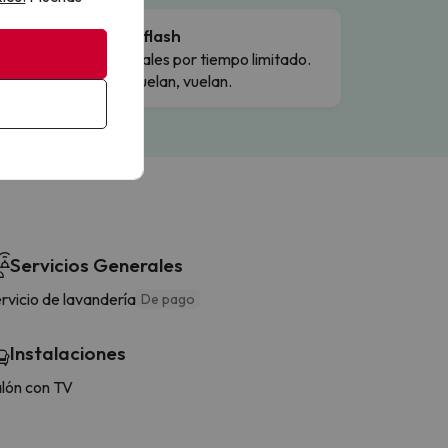
Ofertas flash
Precios reales por tiempo limitado.
Cuando vuelan, vuelan.
Servicios Generales
rvicio de lavandería
De pago
Instalaciones
lón con TV