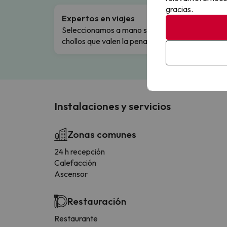
gracias.
Expertos en viajes
Cance
Seleccionamos a mano solo los
Cambio
chollos que valen la pena.
flexibi
Instalaciones y servicios
Zonas comunes
24 h recepción
Calefacción
Ascensor
Restauración
Restaurante