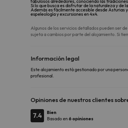
fabulosos alrededores, conociendo las tradiciones 
Si lo que busca es disfrutar de la naturaleza y de 
Además es fácilmente accesible desde Asturias y 
espeleología y excursiones en 4x4.
Algunos de los servicios detallados pueden ser de
sujeta a cambios por parte del alojamiento. Si ti
Información legal
Este alojamiento está gestionado por una persona j
profesional.
Opiniones de nuestros clientes sobr
Bien
7.4
Basado en
6 opiniones