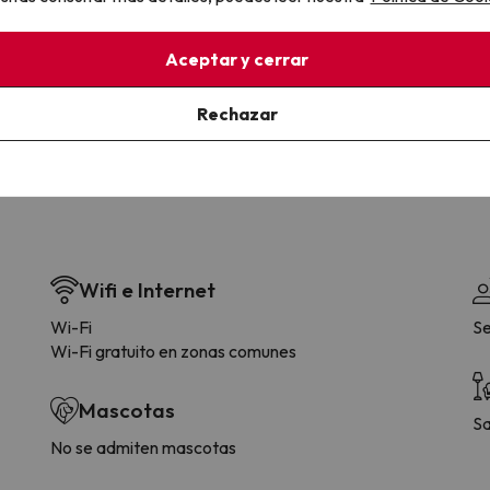
la sin complicaciones
Paga a tu ritmo
Aceptar y cerrar
s y cancelaciones con total
Fracciona o financia tu viaje.
lidad.
Reserva ahora, paga luego.
Rechazar
Wifi e Internet
Wi-Fi
Se
Wi-Fi gratuito en zonas comunes
Mascotas
Sa
No se admiten mascotas