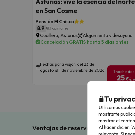
Asturias: vive la esencia del norte
en San Cosme
Pensión El Chisco
8.9
813 opiniones
Cudillero, Asturias
Alojamiento y desayuno
Cancelación GRATIS hasta 5 días antes
Fechas para viajar: del 23 de
agosto al 1 de noviembre de 2026
1 noche de
25
€
/pe
Tu priva
Utilizamos cookie
mostrarte publici
mostrar el conten
Ventajas de reservar en Buscouncho
Al hacer clic en 
relevante. Si nec