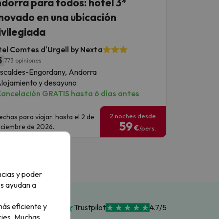
dorra para todos: hotel 3*
novado en una ubicación
ivilegiada
el Comtes d'Urgell by Nexta
5
773 opiniones
scaldes-Engordany, Andorra
lojamiento y desayuno
ancelación GRATIS hasta 6 días antes
2 noches desde
echas para viajar: hasta el 2 de
59
iciembre de 2026.
€
/pers.
ncias y poder
os ayudan a
ás eficiente y
Trustpilot
4.7/5
ies.
Muchas