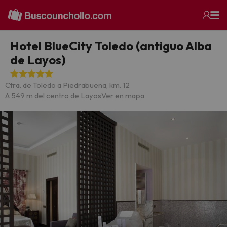
Hotel BlueCity Toledo (antiguo Alba
de Layos)
Ctra. de Toledo a Piedrabuena, km. 12
A 549 m del centro de Layos
Ver en mapa