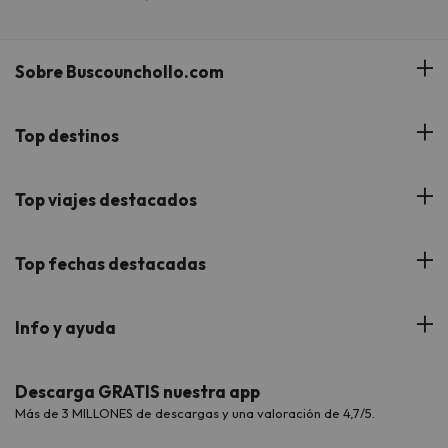
Sobre Buscounchollo.com
¿Quiénes somos?
Top destinos
Tarjeta Regalo
Hoteles Andalucía
Top viajes destacados
Buscounchollo en los medios
Hoteles Andorra
Blog
Viajes con Niños
Top fechas destacadas
Hoteles Cataluña
Web Corporativa
Viajes de Ciudad
Hoteles Portugal
Verano
Info y ayuda
Proveedores
Viajes de Novios
Hoteles Valencia
Puente de Agosto
Opiniones de nuestros clientes
Viajes con mascotas
Contáctanos
Descarga GRATIS nuestra app
Hoteles Galicia
Vacaciones en Agosto
Más de 3 MILLONES de descargas y una valoración de 4,7/5.
Viajes para grupos
Chollos con Todo Incluido
Preguntas frecuentes
Hoteles en Islas
Vacaciones en Septiembre