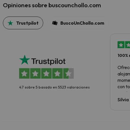
Opiniones sobre buscounchollo.com
Trustpilot
BuscoUnChollo.com
100% 
Ofrec
alojam
momen
con to
4.7 sobre 5 basado en 5523 valoraciones
precio
Silvi