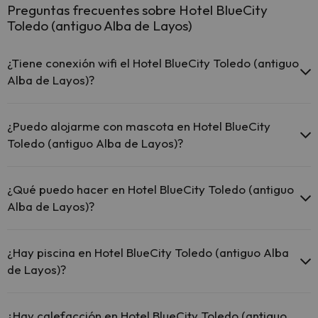
Preguntas frecuentes sobre Hotel BlueCity
Toledo (antiguo Alba de Layos)
¿Tiene conexión wifi el Hotel BlueCity Toledo (antiguo
Alba de Layos)?
El Hotel BlueCity Toledo (antiguo Alba de Layos) dispone de Wi-Fi.
¿Puedo alojarme con mascota en Hotel BlueCity
Toledo (antiguo Alba de Layos)?
En Hotel BlueCity Toledo (antiguo Alba de Layos) no se admiten
mascotas.
¿Qué puedo hacer en Hotel BlueCity Toledo (antiguo
Alba de Layos)?
El Hotel BlueCity Toledo (antiguo Alba de Layos) dispone de las
siguientes actividades (algunas pueden ser de pago).
¿Hay piscina en Hotel BlueCity Toledo (antiguo Alba
de Layos)?
Masajista
Sí, Hotel BlueCity Toledo (antiguo Alba de Layos) tiene piscina (este
servicio puede ser de pago) Aquí tienes más info sobre la piscina y
¿Hay calefacción en Hotel BlueCity Toledo (antiguo