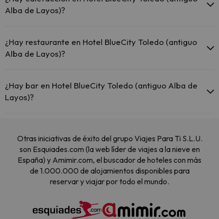
otras instalaciones.
Alba de Layos)?
Piscina (verano)
Sí, Hotel BlueCity Toledo (antiguo Alba de Layos) tiene calefacción
en las zonas comunes.
¿Hay restaurante en Hotel BlueCity Toledo (antiguo
Alba de Layos)?
Sí, Hotel BlueCity Toledo (antiguo Alba de Layos) tiene restaurante.
¿Hay bar en Hotel BlueCity Toledo (antiguo Alba de
Layos)?
Sí, Hotel BlueCity Toledo (antiguo Alba de Layos) tiene bar.
Otras iniciativas de éxito del grupo Viajes Para Ti S.L.U.
son Esquiades.com (la web líder de viajes a la nieve en
España) y Amimir.com, el buscador de hoteles con más
de 1.000.000 de alojamientos disponibles para
reservar y viajar por todo el mundo.