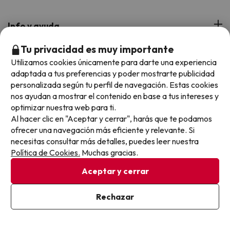
Web Corporativa
Viajes de Ciudad
Hoteles Portugal
Verano
Info y ayuda
Proveedores
Viajes de Novios
Hoteles Valencia
Puente de Agosto
Tu privacidad es muy importante
Opiniones de nuestros clientes
Viajes con mascotas
Contáctanos
Descarga GRATIS nuestra app
Utilizamos cookies únicamente para darte una experiencia
Hoteles Galicia
Vacaciones en Agosto
Más de 3 MILLONES de descargas y una valoración de 4,7/5.
Viajes para grupos
adaptada a tus preferencias y poder mostrarte publicidad
Chollos con Todo Incluido
Preguntas frecuentes
Hoteles en Islas
personalizada según tu perfil de navegación. Estas cookies
Vacaciones en Septiembre
Chollos en la playa
nos ayudan a mostrar el contenido en base a tus intereses y
Hoteles Salou
Vacaciones en Octubre
optimizar nuestra web para ti.
Chollos con Vuelo Incluido
Al hacer clic en "Aceptar y cerrar", harás que te podamos
Vacaciones en Noviembre
ofrecer una navegación más eficiente y relevante. Si
Hoteles con toboganes
necesitas consultar más detalles, puedes leer nuestra
Política de Cookies.
Muchas gracias.
Selección de la Newsletter
Aceptar y cerrar
Métodos de pago disponibles
Los favoritos de nuestros clientes
Rechazar