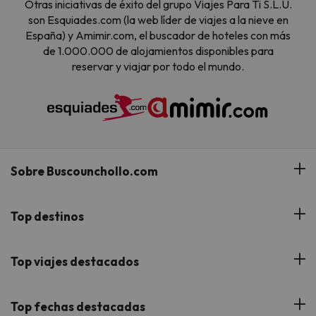
Otras iniciativas de éxito del grupo Viajes Para Ti S.L.U.
son Esquiades.com (la web líder de viajes a la nieve en
España) y Amimir.com, el buscador de hoteles con más
de 1.000.000 de alojamientos disponibles para
reservar y viajar por todo el mundo.
Sobre Buscounchollo.com
¿Quiénes somos?
Top destinos
Tarjeta Regalo
Hoteles Andalucía
Top viajes destacados
Buscounchollo en los medios
Hoteles Andorra
Blog
Viajes con Niños
Top fechas destacadas
Hoteles Cataluña