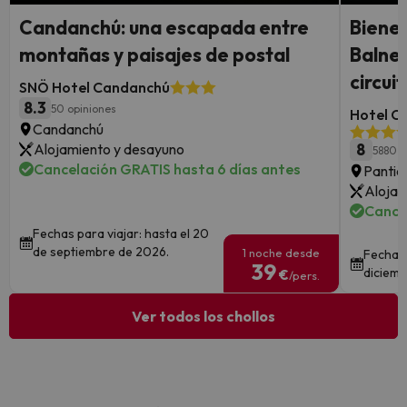
Candanchú: una escapada entre
Bienes
montañas y paisajes de postal
Balnea
circui
SNÖ Hotel Candanchú
8.3
50 opiniones
Hotel Co
Candanchú
Alojamiento y desayuno
8
5880 o
Cancelación GRATIS hasta 6 días antes
Pantic
Alojam
Cance
Fechas para viajar: hasta el 20
de septiembre de 2026.
1 noche desde
Fechas 
39
diciemb
€
/pers.
Ver todos los chollos