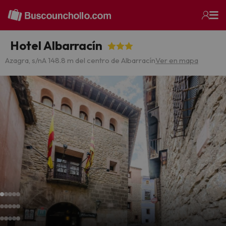
Hotel Albarracín
Azagra, s/n
A 148.8 m del centro de Albarracín
Ver en mapa