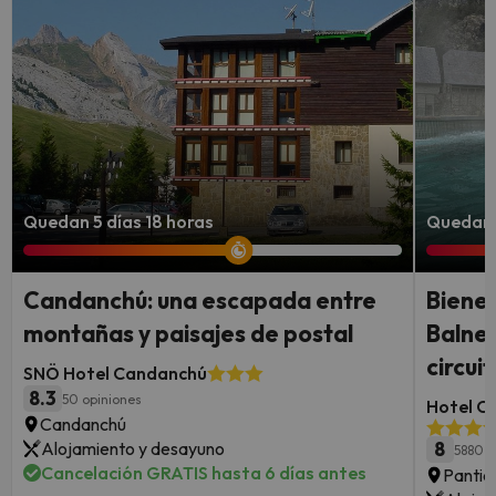
Quedan 5 días 18 horas
Quedan 4
Candanchú: una escapada entre
Bienes
montañas y paisajes de postal
Balnea
circui
SNÖ Hotel Candanchú
8.3
50 opiniones
Hotel Co
Candanchú
Alojamiento y desayuno
8
5880 o
Cancelación GRATIS hasta 6 días antes
Pantic