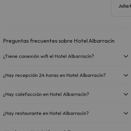
todo v
Julia
Preguntas frecuentes sobre Hotel Albarracín
¿Tiene conexión wifi el Hotel Albarracín?
El Hotel Albarracín ofrece Wi-Fi gratuito en zonas comunes.
El Hotel Albarracín dispone de Wi-Fi.
¿Hay recepción 24 horas en Hotel Albarracín?
Sí, Hotel Albarracín tiene recepción 24 horas.
¿Hay calefacción en Hotel Albarracín?
Sí, Hotel Albarracín tiene calefacción en las zonas comunes.
¿Hay restaurante en Hotel Albarracín?
Sí, Hotel Albarracín tiene restaurante.