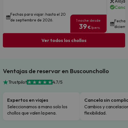
Alojam
Cance
Fechas para viajar: hasta el 20
de septiembre de 2026.
1 noche desde
Fechas 
39
diciemb
€
/pers.
Ver todos los chollos
Ventajas de reservar en Buscounchollo
Trustpilot
4.7/5
Expertos en viajes
Cancela sin compli
Seleccionamos a mano solo los
Cambios y cancelacion
chollos que valen la pena.
flexibilidad.