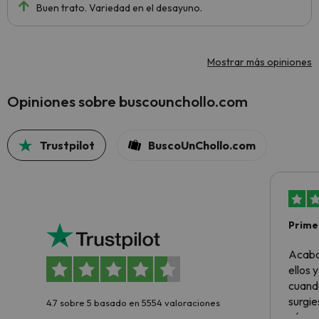
Buen trato. Variedad en el desayuno.
Mostrar más opiniones
Opiniones sobre buscounchollo.com
Trustpilot
BuscoUnChollo.com
Primer
sencil
Acabo
ellos 
cuando
surgie
4.7 sobre 5 basado en 5554 valoraciones
cómo s