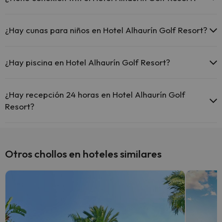
Parking exterior gratuito
El Hotel Alhaurín Golf Resort ofrece Wi-Fi gratuito en todo el hotel.
¿Hay cunas para niños en Hotel Alhaurín Golf Resort?
El Hotel Alhaurín Golf Resort dispone de cunas gratis en el hotel
(solicítalo antes de iniciar tu viaje).
¿Hay piscina en Hotel Alhaurín Golf Resort?
Sí, Hotel Alhaurín Golf Resort tiene piscina (este servicio puede ser
de pago) Aquí tienes más info sobre la piscina y otras instalaciones.
¿Hay recepción 24 horas en Hotel Alhaurín Golf
Resort?
Piscina al aire libre (temporada de verano)
Sí, Hotel Alhaurín Golf Resort tiene recepción 24 horas.
Otros chollos en hoteles similares