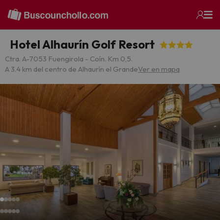
Hotel Alhaurín Golf Resort
Ctra. A-7053 Fuengirola - Coín. Km 0,5.
A 3.4 km del centro de Alhaurín el Grande
Ver en mapa