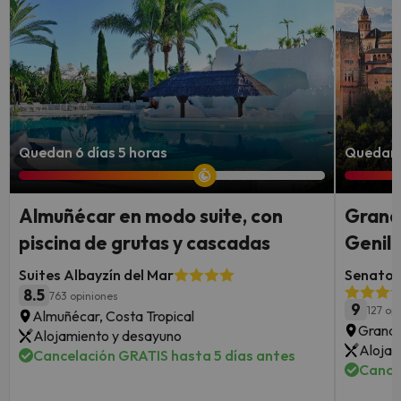
Quedan 6 días 5 horas
Quedan 
Almuñécar en modo suite, con
Granad
piscina de grutas y cascadas
Genil 
Suites Albayzín del Mar
Senator 
8.5
763 opiniones
9
127 op
Almuñécar, Costa Tropical
Grana
Alojamiento y desayuno
Alojam
Cancelación GRATIS hasta 5 días antes
Cance