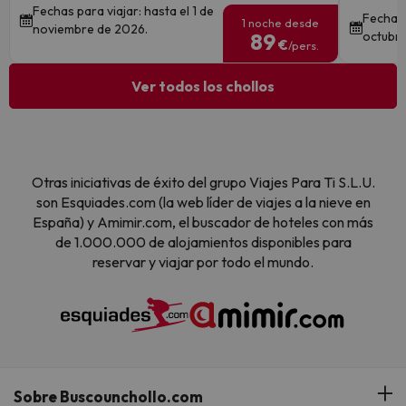
Fechas para viajar: hasta el 1 de
Fechas 
1 noche desde
noviembre de 2026.
89
octubre
€
/pers.
Ver todos los chollos
Otras iniciativas de éxito del grupo Viajes Para Ti S.L.U.
son Esquiades.com (la web líder de viajes a la nieve en
España) y Amimir.com, el buscador de hoteles con más
de 1.000.000 de alojamientos disponibles para
reservar y viajar por todo el mundo.
Sobre Buscounchollo.com