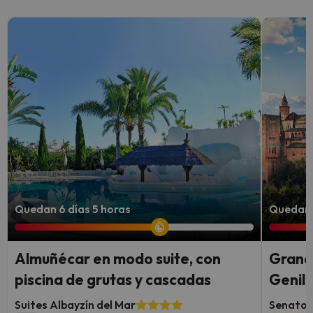
Quedan 6 días 5 horas
Quedan 
Almuñécar en modo suite, con
Granad
piscina de grutas y cascadas
Genil 
Suites Albayzín del Mar
Senator 