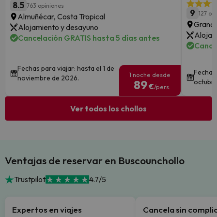
8.5
763 opiniones
9
127 op
Almuñécar, Costa Tropical
Grana
Alojamiento y desayuno
Alojam
Cancelación GRATIS hasta 5 días antes
Cance
Fechas para viajar: hasta el 1 de
Fechas 
1 noche desde
noviembre de 2026.
89
octubre
€
/pers.
Ver todos los chollos
Ventajas de reservar en Buscounchollo
Trustpilot
4.7/5
Expertos en viajes
Cancela sin compli