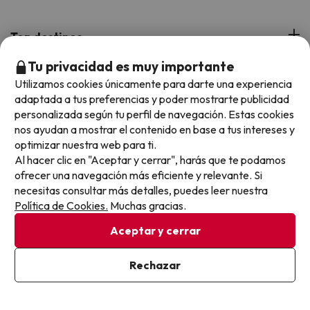
¿Quiénes somos?
Top destinos
Tarjeta Regalo
Tu privacidad es muy importante
Hoteles Andalucía
Top viajes destacados
Utilizamos cookies únicamente para darte una experiencia
Buscounchollo en los medios
adaptada a tus preferencias y poder mostrarte publicidad
Hoteles Andorra
personalizada según tu perfil de navegación. Estas cookies
Blog
Viajes con Niños
Top fechas destacadas
nos ayudan a mostrar el contenido en base a tus intereses y
Hoteles Cataluña
optimizar nuestra web para ti.
Web Corporativa
Viajes de Ciudad
Al hacer clic en "Aceptar y cerrar", harás que te podamos
Hoteles Portugal
Verano
Info y ayuda
Proveedores
ofrecer una navegación más eficiente y relevante. Si
Viajes de Novios
Hoteles Valencia
necesitas consultar más detalles, puedes leer nuestra
Puente de Agosto
Opiniones de nuestros clientes
Viajes con mascotas
Política de Cookies.
Muchas gracias.
Contáctanos
Descarga GRATIS nuestra app
Hoteles Galicia
Vacaciones en Agosto
Más de 3 MILLONES de descargas y una valoración de 4,7/5.
Aceptar y cerrar
Viajes para grupos
Chollos con Todo Incluido
Preguntas frecuentes
Hoteles en Islas
Vacaciones en Septiembre
Chollos en la playa
Rechazar
Hoteles Salou
Vacaciones en Octubre
Chollos con Vuelo Incluido
Vacaciones en Noviembre