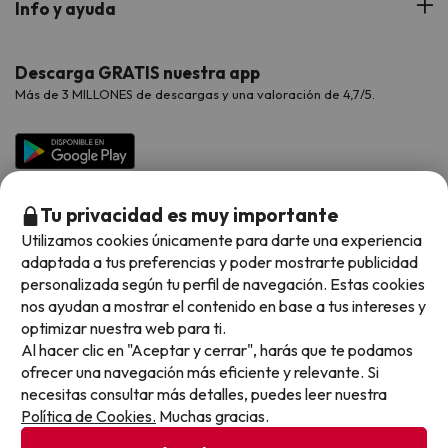
Info y ayuda
Proveedores
Viajes de Novios
Hoteles Valencia
Puente de Agosto
Opiniones de nuestros clientes
Viajes con mascotas
Contáctanos
Descarga GRATIS nuestra app
Hoteles Galicia
Vacaciones en Agosto
Más de 3 MILLONES de descargas y una valoración de 4,7/5.
Viajes para grupos
Chollos con Todo Incluido
Preguntas frecuentes
Hoteles en Islas
Vacaciones en Septiembre
Chollos en la playa
Hoteles Salou
Vacaciones en Octubre
Chollos con Vuelo Incluido
Vacaciones en Noviembre
Tu privacidad es muy importante
Hoteles con toboganes
Utilizamos cookies únicamente para darte una experiencia
adaptada a tus preferencias y poder mostrarte publicidad
Selección de la Newsletter
personalizada según tu perfil de navegación. Estas cookies
nos ayudan a mostrar el contenido en base a tus intereses y
Métodos de pago disponibles
Los favoritos de nuestros clientes
optimizar nuestra web para ti.
Al hacer clic en "Aceptar y cerrar", harás que te podamos
ofrecer una navegación más eficiente y relevante. Si
necesitas consultar más detalles, puedes leer nuestra
Política de Cookies.
Muchas gracias.
Condiciones generales