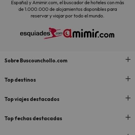
España) y Amimir.com, el buscador de hoteles con más
de 1.000.000 de alojamientos disponibles para
reservar y viajar por todo el mundo.
Sobre Buscounchollo.com
¿Quiénes somos?
Top destinos
Tarjeta Regalo
Hoteles Andalucía
Top viajes destacados
Buscounchollo en los medios
Hoteles Andorra
Blog
Viajes con Niños
Top fechas destacadas
Hoteles Cataluña
Web Corporativa
Viajes de Ciudad
Hoteles Portugal
Verano