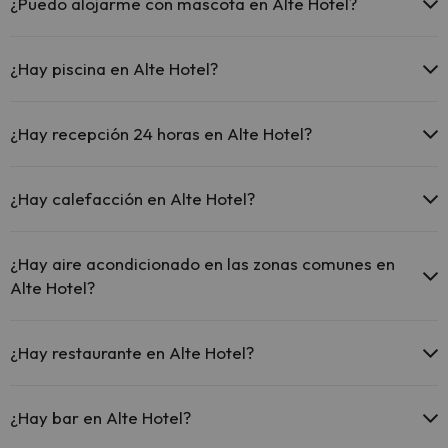
El Alte Hotel ofrece Wi-Fi gratuito en zonas comunes.
¿Puedo alojarme con mascota en Alte Hotel?
El Alte Hotel dispone de Wi-Fi.
En Alte Hotel no se admiten mascotas.
¿Hay piscina en Alte Hotel?
Sí, Alte Hotel tiene piscina (este servicio puede ser de pago) Aquí
tienes más info sobre la piscina y otras instalaciones.
¿Hay recepción 24 horas en Alte Hotel?
Piscina al aire libre (temporada de verano)
Sí, Alte Hotel tiene recepción 24 horas.
¿Hay calefacción en Alte Hotel?
Sí, Alte Hotel tiene calefacción en las zonas comunes.
¿Hay aire acondicionado en las zonas comunes en
Alte Hotel?
Sí, Alte Hotel tiene aire acondicionado en las zonas comunes.
¿Hay restaurante en Alte Hotel?
Sí, Alte Hotel tiene restaurante.
¿Hay bar en Alte Hotel?