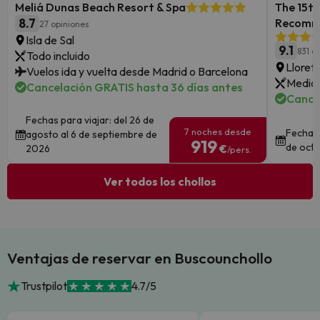
Meliá Dunas Beach Resort & Spa
The 15th
8.7
Recomm
27 opiniones
Isla de Sal
9.1
831 o
Todo incluido
Lloret
Vuelos ida y vuelta desde Madrid o Barcelona
Media 
Cancelación GRATIS hasta 36 días antes
Cance
Fechas para viajar: del 26 de
7 noches desde
Fechas 
agosto al 6 de septiembre de
919
de octu
2026
€
/pers.
Ver todos los chollos
Ventajas de reservar en Buscounchollo
Trustpilot
4.7/5