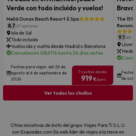
Verde con todo incluido y vuelos!
Brava:
Meliá Dunas Beach Resort & Spa
The 15th
8.7
Recomm
27 opiniones
Isla de Sal
9.1
831 o
Todo incluido
Lloret
Vuelos ida y vuelta desde Madrid o Barcelona
Media 
Cancelación GRATIS hasta 36 días antes
Cance
Fechas para viajar: del 26 de
7 noches desde
Fechas 
agosto al 6 de septiembre de
919
de octu
2026
€
/pers.
Ver todos los chollos
Otras iniciativas de éxito del grupo Viajes Para Ti S.L.U.
son Esquiades.com (la web líder de viajes a la nieve en