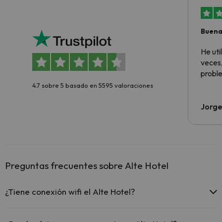
Buena
aloja
He ut
veces,
proble
4.7 sobre 5 basado en 5595 valoraciones
Jorge
Preguntas frecuentes sobre Alte Hotel
¿Tiene conexión wifi el Alte Hotel?
El Alte Hotel ofrece Wi-Fi gratuito en todo el hotel.