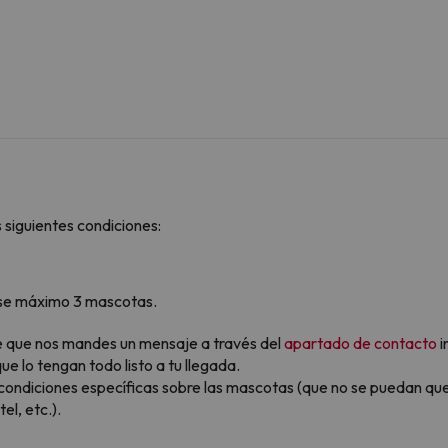
 siguientes condiciones:
rse máximo 3 mascotas.
ble que nos mandes un mensaje a través del
apartado de contacto
i
e lo tengan todo listo a tu llegada.
condiciones específicas sobre las mascotas (que no se puedan qu
l, etc.).