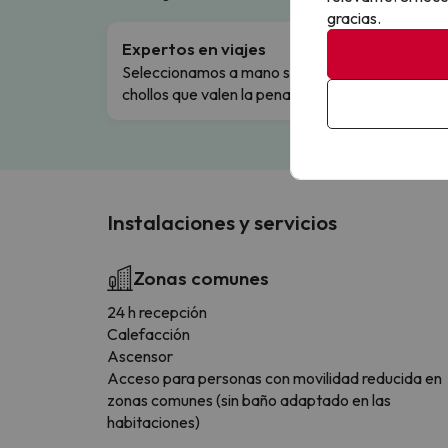
gracias.
Expertos en viajes
Cance
Seleccionamos a mano solo los
Cambio
chollos que valen la pena.
flexibi
Instalaciones y servicios
Zonas comunes
24 h recepción
Calefacción
Ascensor
Acceso para personas con movilidad reducida en
zonas comunes (sin baño adaptado en las
habitaciones)