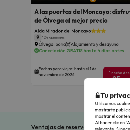
A las puertas del Moncayo: disfru
de Ólvega al mejor precio
Alda Mirador del Moncayo
9
424 opiniones
Ólvega, Soria
Alojamiento y desayuno
Cancelación GRATIS hasta 4 días antes
Fechas para viajar: hasta el 1 de
1 noche de
noviembre de 2026.
25
€
/pe
Tu priva
Utilizamos cookie
mostrarte publici
mostrar el conten
Al hacer clic en 
Ventajas de reservar en Buscouncho
relevante. Si nec