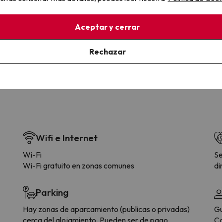
la sin complicaciones
Paga a tu ritmo
Aceptar y cerrar
s y cancelaciones con total
Fracciona o financia tu viaje.
lidad.
Reserva ahora, paga luego.
Rechazar
Wifi e Internet
Wi-Fi
Se
Wi-Fi gratuito en zonas comunes
di
Parking
Hay zonas de aparcamiento (publicas o privadas)
Gu
cerca del alojamiento. Pueden ser de pago.
Ca