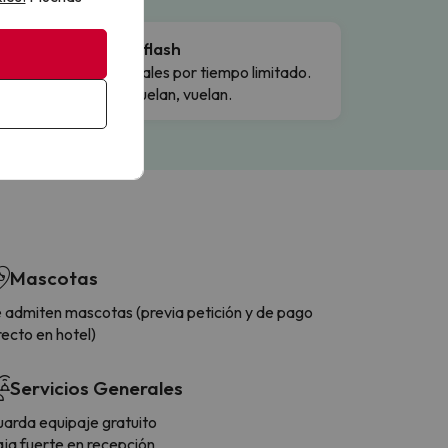
Ofertas flash
Precios reales por tiempo limitado.
Cuando vuelan, vuelan.
Mascotas
 admiten mascotas (previa petición y de pago
recto en hotel)
Servicios Generales
arda equipaje gratuito
ja fuerte en recepción