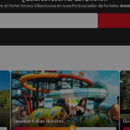
e el
Hotel Arcea Villaviciosa
en nuestro buscador de hoteles
Ami
Quedan 5 días 18 horas
Que