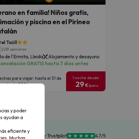
erano en familia! Niños gratis,
imación y piscina en el Pirineo
talán
el Taüll
1
2281 opiniones
la de l'Ermita, Lleida
Alojamiento y desayuno
ancelación GRATIS hasta 7 días antes
1 noche desde
echas para viajar: hasta el 31 de
29
gosto de 2026.
€
/pers.
ncias y poder
os ayudan a
ás eficiente y
Trustpilot
4.7/5
ies.
Muchas