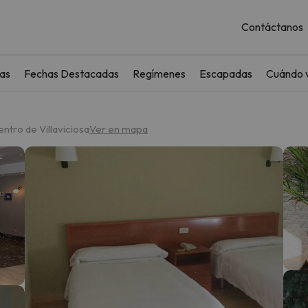
Contáctanos
as
Fechas Destacadas
Regímenes
Escapadas
Cuándo v
entro de Villaviciosa
Ver en mapa