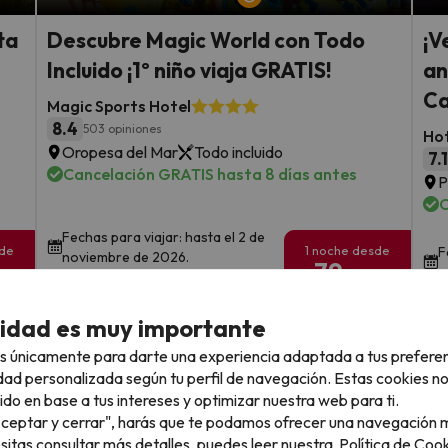
ta
Descubre Magic World con Todo
¡V
Incluido ¡1º niño viaja GRATIS!
an
Ca
Magic Sports Hotel
8.4
503 opiniones
Hot
Oropesa del Mar
Todo incluido
7.
Cancelación GRATIS hasta 8 días antes
P
C
Fechas para viajar: hasta el 2 de
sde
1 noche desde
F
noviembre de 2026.
79
a
€
rs.
/pers.
Ver todos los chollos
cidad es muy importante
s únicamente para darte una experiencia adaptada a tus prefere
dad personalizada según tu perfil de navegación. Estas cookies n
ido en base a tus intereses y optimizar nuestra web para ti.
"Aceptar y cerrar", harás que te podamos ofrecer una navegación m
llo
esitas consultar más detalles, puedes leer nuestra
Política de Cook