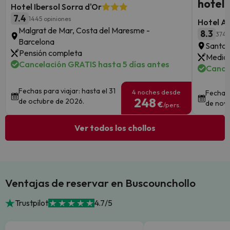
hotel 
Hotel Ibersol Sorra d'Or
7.4
1445 opiniones
Hotel A
Malgrat de Mar, Costa del Maresme -
8.3
374 
Barcelona
Santa 
Pensión completa
Media 
Cancelación GRATIS hasta 5 días antes
Cance
Fechas para viajar: hasta el 31
4 noches desde
Fechas 
248
de octubre de 2026.
de nov
€
/pers.
Ver todos los chollos
Ventajas de reservar en Buscounchollo
Trustpilot
4.7/5