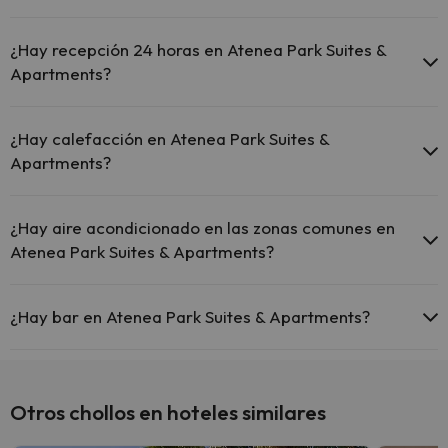
Sí, Atenea Park Suites & Apartments tiene piscina (este servicio
puede ser de pago) Aquí tienes más info sobre la piscina y otras
¿Hay recepción 24 horas en Atenea Park Suites &
instalaciones.
Apartments?
Piscina al aire libre (temporada de verano)
Sí, Atenea Park Suites & Apartments tiene recepción 24 horas.
¿Hay calefacción en Atenea Park Suites &
Apartments?
Sí, Atenea Park Suites & Apartments tiene calefacción en las zonas
comunes.
¿Hay aire acondicionado en las zonas comunes en
Atenea Park Suites & Apartments?
Sí, Atenea Park Suites & Apartments tiene aire acondicionado en las
zonas comunes.
¿Hay bar en Atenea Park Suites & Apartments?
Sí, Atenea Park Suites & Apartments tiene bar.
Otros chollos en hoteles similares