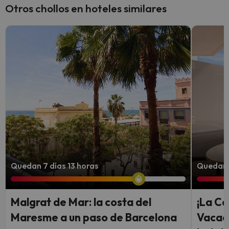
Otros chollos en hoteles similares
Quedan 7 días 13 horas
Quedan 7
Malgrat de Mar: la costa del
¡La Co
Maresme a un paso de Barcelona
Vacac