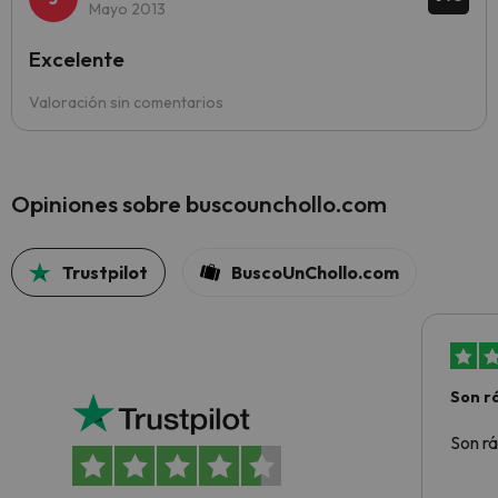
Mayo 2013
Excelente
Valoración sin comentarios
Opiniones sobre buscounchollo.com
Trustpilot
BuscoUnChollo.com
Son rá
Son rá