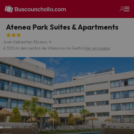
Atenea Park Suites & Apartments
Juan Sebastian Elcano, 4
A 555 m del centro de Vilanova i la Geltrú
Ver en mapa