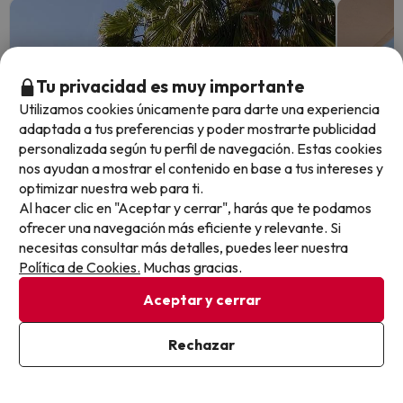
Tu privacidad es muy importante
Utilizamos cookies únicamente para darte una experiencia
adaptada a tus preferencias y poder mostrarte publicidad
personalizada según tu perfil de navegación. Estas cookies
nos ayudan a mostrar el contenido en base a tus intereses y
optimizar nuestra web para ti.
Al hacer clic en "Aceptar y cerrar", harás que te podamos
ofrecer una navegación más eficiente y relevante. Si
Quedan 7 días 13 horas
Quedan 7
necesitas consultar más detalles, puedes leer nuestra
Política de Cookies.
Muchas gracias.
Aceptar y cerrar
Malgrat de Mar: la costa del
¡La Co
Maresme a un paso de Barcelona
Vacac
Rechazar
hotel 
Hotel Ibersol Sorra d'Or
7.4
1445 opiniones
Hotel A