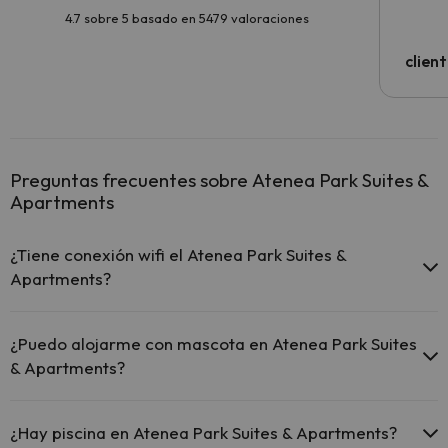
4.7 sobre 5 basado en 5479 valoraciones
clien
Preguntas frecuentes sobre Atenea Park Suites &
Apartments
¿Tiene conexión wifi el Atenea Park Suites &
Apartments?
El Atenea Park Suites & Apartments ofrece Wi-Fi gratuito en
todo el hotel.
¿Puedo alojarme con mascota en Atenea Park Suites
El Atenea Park Suites & Apartments ofrece Wi-Fi gratuito en
& Apartments?
zonas comunes.
El Atenea Park Suites & Apartments dispone de Wi-Fi.
En Atenea Park Suites & Apartments no se admiten mascotas.
¿Hay piscina en Atenea Park Suites & Apartments?