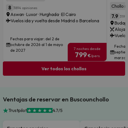
Chollo s
8
3894 opiniones
Aswan · Luxor · Hurghada · El Cairo
7.9
319 o
Vuelos ida y vuelta desde Madrid o Barcelona
Budape
Alojam
Vuelos
Fechas para viajar: del 2 de
octubre de 2026 al 1 de mayo
Fechas 
7 noches desde
de 2027
septiem
799
€
/pers.
marzo 
Ver todos los chollos
Ventajas de reservar en Buscounchollo
Trustpilot
4.7/5