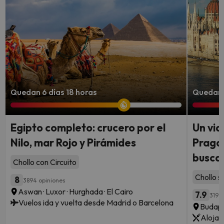
Quedan 6 días 18 horas
Quedan 6
Egipto completo: crucero por el
Un via
Nilo, mar Rojo y Pirámides
Praga:
busca
Chollo con Circuito
Chollo s
8
3894 opiniones
Aswan · Luxor · Hurghada · El Cairo
7.9
319 o
Vuelos ida y vuelta desde Madrid o Barcelona
Budape
Alojam