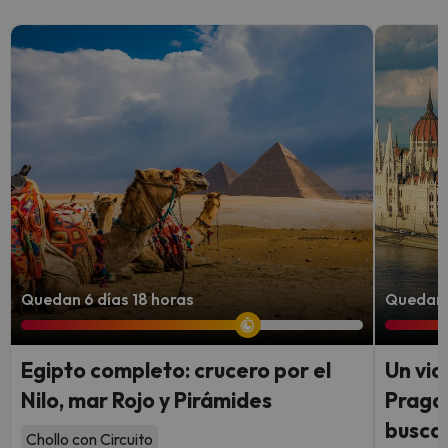
Quedan 6 días 18 horas
Quedan 6
Egipto completo: crucero por el
Un via
Nilo, mar Rojo y Pirámides
Praga:
busca
Chollo con Circuito