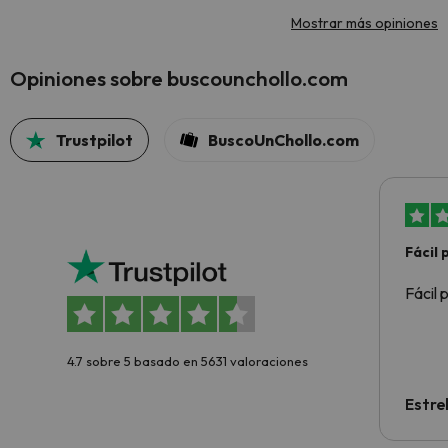
Mostrar más opiniones
Opiniones sobre buscounchollo.com
Trustpilot
BuscoUnChollo.com
Fácil
Fácil 
4.7 sobre 5 basado en 5631 valoraciones
Estre