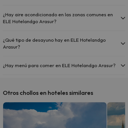
Sí, ELE Hotelandgo Arasur tiene calefacción en las zonas comunes.
¿Hay aire acondicionado en las zonas comunes en
ELE Hotelandgo Arasur?
Sí, ELE Hotelandgo Arasur tiene aire acondicionado en las zonas
comunes.
¿Qué tipo de desayuno hay en ELE Hotelandgo
Arasur?
Si te alojas en ELE Hotelandgo Arasur podrás disfrutar de un
desayuno tipo buffet.
¿Hay menú para comer en ELE Hotelandgo Arasur?
Si te alojas en ELE Hotelandgo Arasur podrás disfrutar de comida
tipo menú.
Otros chollos en hoteles similares