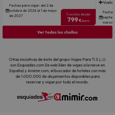
Vuelos
Fechas para viajar: del 2 de
octubre de 2026 al 1 de mayo
Fechas 
7 noches desde
de 2027
septiem
799
€
/pers.
marzo 
Ver todos los chollos
Otras iniciativas de éxito del grupo Viajes Para Ti S.L.U.
son Esquiades.com (la web líder de viajes a la nieve en
España) y Amimir.com, el buscador de hoteles con más
de 1.000.000 de alojamientos disponibles para
reservar y viajar por todo el mundo.