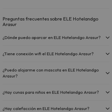
Preguntas frecuentes sobre ELE Hotelandgo
Arasur
¿Dónde puedo aparcar en ELE Hotelandgo Arasur?
Si te alojas en ELE Hotelandgo Arasur tienes estas posibilidades de
aparcamiento (bajo disponibilidad):
¿Tiene conexión wifi el ELE Hotelandgo Arasur?
Dispone de parking gratuito
El ELE Hotelandgo Arasur ofrece Wi-Fi gratuito en todo el hotel.
Parking exterior gratuito
¿Puedo alojarme con mascota en ELE Hotelandgo
Arasur?
En ELE Hotelandgo Arasur se admiten mascotas gratis (previa
petición). Consulta las condiciones.
¿Hay cunas para niños en ELE Hotelandgo Arasur?
El ELE Hotelandgo Arasur dispone de cunas gratis en el hotel
(solicítalo antes de iniciar tu viaje).
¿Hay calefacción en ELE Hotelandgo Arasur?