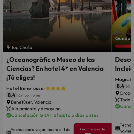
Quedan 7
Top Chollo
¿Oceanogràfic o Museo de las
Descu
Ciencias? En hotel 4* en Valencia
Inclui
¡Tú eliges!
Magic S
8.4
503 
Hotel Benetusser
Oropes
8.4
1691 opiniones
Todo i
Benetúser, Valencia
Cance
Alojamiento y desayuno
Cancelación GRATIS hasta 5 días antes
Fechas 
1 noche desde
Fechas para viajar: hasta el 1 de
noviem