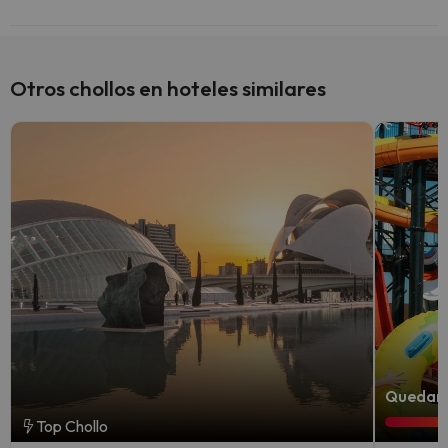
Sí, Hotel Bag está adaptado para personas con movilidad reducida.
Otros chollos en hoteles similares
Quedan 7
Top Chollo