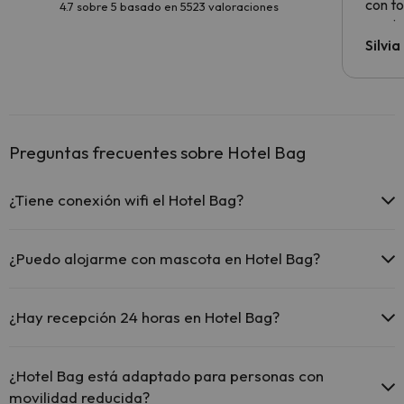
con to
4.7 sobre 5 basado en 5523 valoraciones
precio
Silvi
Preguntas frecuentes sobre Hotel Bag
¿Tiene conexión wifi el Hotel Bag?
El Hotel Bag ofrece Wi-Fi gratuito en todo el hotel.
¿Puedo alojarme con mascota en Hotel Bag?
En Hotel Bag no se admiten mascotas.
¿Hay recepción 24 horas en Hotel Bag?
Sí, Hotel Bag tiene recepción 24 horas.
¿Hotel Bag está adaptado para personas con
movilidad reducida?