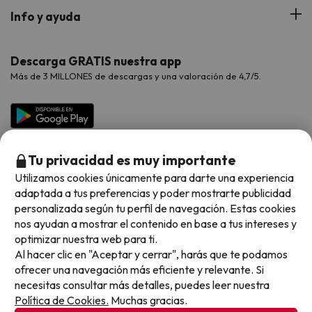
Hoteles Portugal
Verano
Info y ayuda
Proveedores
Viajes de Novios
Hoteles Valencia
Puente de Agosto
Opiniones de nuestros clientes
Viajes con mascotas
Contáctanos
Descarga GRATIS nuestra app
Hoteles Galicia
Vacaciones en Agosto
Más de 3 MILLONES de descargas y una valoración de 4,7/5.
Viajes para grupos
Chollos con Todo Incluido
Preguntas frecuentes
Hoteles en Islas
Vacaciones en Septiembre
Chollos en la playa
Hoteles Salou
Vacaciones en Octubre
Chollos con Vuelo Incluido
Vacaciones en Noviembre
Tu privacidad es muy importante
Hoteles con toboganes
Utilizamos cookies únicamente para darte una experiencia
adaptada a tus preferencias y poder mostrarte publicidad
Selección de la Newsletter
personalizada según tu perfil de navegación. Estas cookies
nos ayudan a mostrar el contenido en base a tus intereses y
Métodos de pago disponibles
Los favoritos de nuestros clientes
optimizar nuestra web para ti.
Al hacer clic en "Aceptar y cerrar", harás que te podamos
ofrecer una navegación más eficiente y relevante. Si
necesitas consultar más detalles, puedes leer nuestra
Política de Cookies.
Muchas gracias.
Condiciones generales