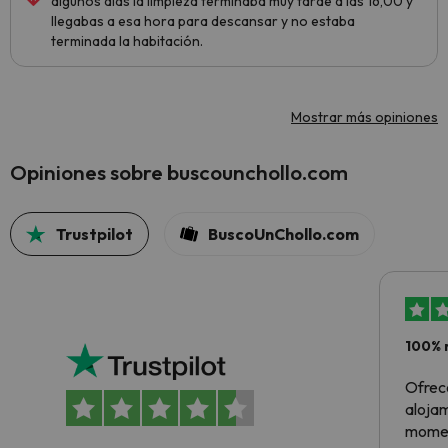
algunos días la limpieza terminaba muy tarde a las 16,00 y
llegabas a esa hora para descansar y no estaba
terminada la habitación.
Mostrar más opiniones
Opiniones sobre buscounchollo.com
Trustpilot
BuscoUnChollo.com
100% 
Ofrec
alojam
momen