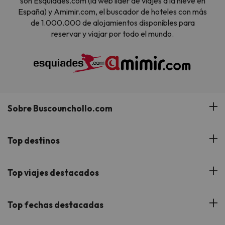
son Esquiades.com (la web líder de viajes a la nieve en
España) y Amimir.com, el buscador de hoteles con más
de 1.000.000 de alojamientos disponibles para
reservar y viajar por todo el mundo.
Sobre Buscounchollo.com
¿Quiénes somos?
Top destinos
Tarjeta Regalo
Hoteles Andalucía
Top viajes destacados
Buscounchollo en los medios
Hoteles Andorra
Blog
Viajes con Niños
Top fechas destacadas
Hoteles Cataluña
Web Corporativa
Viajes de Ciudad