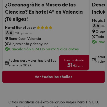
¿Oceanogràfic o Museo de las
Descu
Ciencias? En hotel 4* en Valencia
Inclui
¡Tú eliges!
Magic S
8.4
503 
Hotel Benetusser
Oropes
8.4
1691 opiniones
Todo i
Benetúser, Valencia
Cance
Alojamiento y desayuno
Cancelación GRATIS hasta 5 días antes
Fechas 
1 noche desde
Fechas para viajar: hasta el 1 de
noviem
51
enero de 2027.
€
/pers.
Ver todos los chollos
Otras iniciativas de éxito del grupo Viajes Para Ti S.L.U.