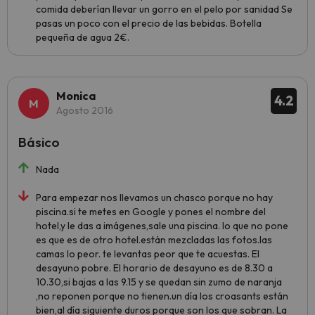
comida deberían llevar un gorro en el pelo por sanidad Se
pasas un poco con el precio de las bebidas. Botella
pequeña de agua 2€.
Monica
4.2
Agosto 2016
Básico
Nada
Para empezar nos llevamos un chasco porque no hay
piscina.si te metes en Google y pones el nombre del
hotel,y le das a imágenes,sale una piscina. lo que no pone
es que es de otro hotel.están mezcladas las fotos.las
camas lo peor. te levantas peor que te acuestas. El
desayuno pobre. El horario de desayuno es de 8.30 a
10.30,si bajas a las 9.15 y se quedan sin zumo de naranja
,no reponen porque no tienen.un día los croasants están
bien,al día siguiente duros porque son los que sobran. La