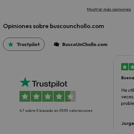
Mostrar más opiniones
Opiniones sobre buscounchollo.com
Trustpilot
BuscoUnChollo.com
Buena
aloja
He ut
veces,
proble
4.7 sobre 5 basado en 5595 valoraciones
Jorge