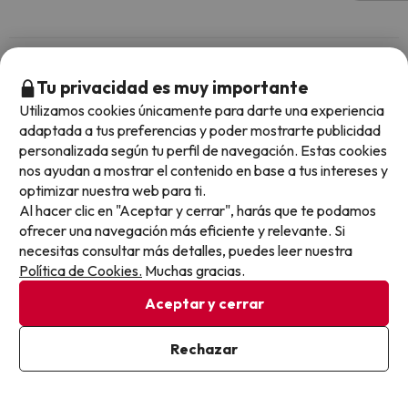
Preguntas frecuentes sobre Bahía Tropical
Tu privacidad es muy importante
Utilizamos cookies únicamente para darte una experiencia
¿Tiene conexión wifi el Bahía Tropical?
adaptada a tus preferencias y poder mostrarte publicidad
personalizada según tu perfil de navegación. Estas cookies
El Bahía Tropical ofrece Wi-Fi gratuito en todo el hotel.
nos ayudan a mostrar el contenido en base a tus intereses y
El Bahía Tropical ofrece Wi-Fi gratuito en zonas comunes.
¿Puedo alojarme con mascota en Bahía Tropical?
optimizar nuestra web para ti.
El Bahía Tropical dispone de Wi-Fi.
Al hacer clic en "Aceptar y cerrar", harás que te podamos
En Bahía Tropical no se admiten mascotas.
ofrecer una navegación más eficiente y relevante. Si
¿Qué puedo hacer en Bahía Tropical?
necesitas consultar más detalles, puedes leer nuestra
Política de Cookies.
Muchas gracias.
El Bahía Tropical dispone de las siguientes actividades (algunas
pueden ser de pago).
¿Hay piscina en Bahía Tropical?
Aceptar y cerrar
Masajista
Sí, Bahía Tropical tiene piscina (este servicio puede ser de pago)
Rechazar
Aquí tienes más info sobre la piscina y otras instalaciones.
¿Hay recepción 24 horas en Bahía Tropical?
Piscina al aire libre (temporada de verano)
Sí, Bahía Tropical tiene recepción 24 horas.