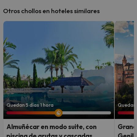
Otros chollos en hoteles similares
Quedan 5 días 1 hora
Quedan 4
Almuñécar en modo suite, con
Granad
piscina de grutas y cascadas
Genil 