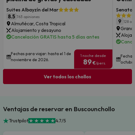
Suites Albayzín del Mar
Senator 
8.5
763 opiniones
9
128 op
Almuñécar, Costa Tropical
Grana
Alojamiento y desayuno
Alojam
Cancelación GRATIS hasta 5 días antes
Cance
Fechas para viajar: hasta el 1 de
1 noche desde
Fechas 
noviembre de 2026.
89
octubre
€
/pers.
Ver todos los chollos
Ventajas de reservar en Buscounchollo
Trustpilot
4.7/5