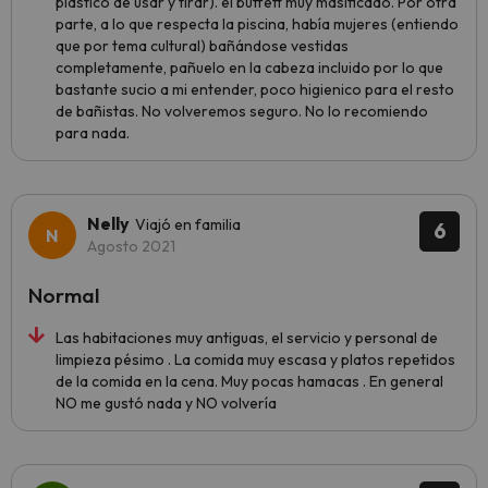
plastico de usar y tirar). el buffett muy masificado. Por otra
parte, a lo que respecta la piscina, había mujeres (entiendo
que por tema cultural) bañándose vestidas
completamente, pañuelo en la cabeza incluido por lo que
bastante sucio a mi entender, poco higienico para el resto
de bañistas. No volveremos seguro. No lo recomiendo
para nada.
Nelly
Viajó en familia
6
Agosto 2021
Normal
Las habitaciones muy antiguas, el servicio y personal de
limpieza pésimo . La comida muy escasa y platos repetidos
de la comida en la cena. Muy pocas hamacas . En general
NO me gustó nada y NO volvería