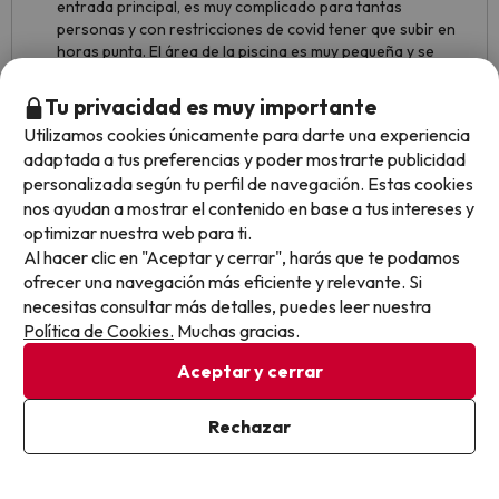
entrada principal, es muy complicado para tantas
personas y con restricciones de covid tener que subir en
horas punta. El área de la piscina es muy pequeña y se
llena muy rápido por la mañana
Tu privacidad es muy importante
Utilizamos cookies únicamente para darte una experiencia
adaptada a tus preferencias y poder mostrarte publicidad
Arturo
Viajó en familia
9.3
personalizada según tu perfil de navegación. Estas cookies
Agosto 2021
nos ayudan a mostrar el contenido en base a tus intereses y
optimizar nuestra web para ti.
Excelente
Al hacer clic en "Aceptar y cerrar", harás que te podamos
ofrecer una navegación más eficiente y relevante. Si
Queria agradecer el magnifico buffet y el gran grupo de
necesitas consultar más detalles, puedes leer nuestra
camareros que forman parte en dicha plantilla, excelentes.
Política de Cookies.
Muchas gracias.
La gente discutian mucho por el tema de las sombrillas que
Aceptar y cerrar
habia muy pocas.
Rechazar
Sonia
Viajó en pareja
9
Agosto 2021