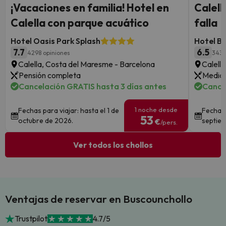
¡Vacaciones en familia! Hotel en
Calell
Calella con parque acuático
falla
Hotel Oasis Park Splash
Hotel B
7.7
6.5
4298 opiniones
3439
Calella, Costa del Maresme - Barcelona
Calell
Pensión completa
Media 
Cancelación GRATIS hasta 3 días antes
Cance
1 noche desde
Fechas para viajar: hasta el 1 de
Fechas 
53
octubre de 2026.
septie
€
/pers.
Ver todos los chollos
Ventajas de reservar en Buscounchollo
Trustpilot
4.7/5