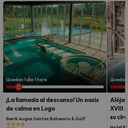
Quedan 1 día 1 hora
Quedan 
¡La llamada al descanso! Un oasis
Alójat
de calma en Lugo
XVIII 
su cir
Iberik Augas Santas Balneario & Golf
Hotel B