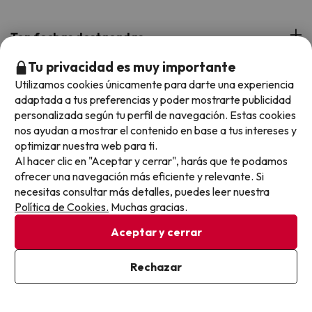
Hoteles Andorra
Blog
Viajes con Niños
Top fechas destacadas
Hoteles Cataluña
Web Corporativa
Viajes de Ciudad
Tu privacidad es muy importante
Hoteles Portugal
Verano
Info y ayuda
Utilizamos cookies únicamente para darte una experiencia
Proveedores
Viajes de Novios
adaptada a tus preferencias y poder mostrarte publicidad
Hoteles Valencia
Puente de Agosto
personalizada según tu perfil de navegación. Estas cookies
Opiniones de nuestros clientes
Viajes con mascotas
Contáctanos
Descarga GRATIS nuestra app
nos ayudan a mostrar el contenido en base a tus intereses y
Hoteles Galicia
Vacaciones en Agosto
Más de 3 MILLONES de descargas y una valoración de 4,7/5.
Viajes para grupos
optimizar nuestra web para ti.
Chollos con Todo Incluido
Preguntas frecuentes
Hoteles en Islas
Al hacer clic en "Aceptar y cerrar", harás que te podamos
Vacaciones en Septiembre
Chollos en la playa
ofrecer una navegación más eficiente y relevante. Si
Hoteles Salou
Vacaciones en Octubre
necesitas consultar más detalles, puedes leer nuestra
Chollos con Vuelo Incluido
Política de Cookies.
Muchas gracias.
Vacaciones en Noviembre
Aceptar y cerrar
Hoteles con toboganes
Selección de la Newsletter
Rechazar
Métodos de pago disponibles
Los favoritos de nuestros clientes