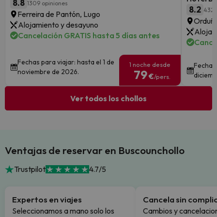
8.8
1309 opiniones
8.2
432 
Ferreira de Pantón, Lugo
Orduña
Alojamiento y desayuno
Alojam
Cancelación GRATIS hasta 5 días antes
Cance
Fechas para viajar: hasta el 1 de
1 noche desde
Fechas 
noviembre de 2026.
79
diciemb
€
/pers.
Ver todos los chollos
Ventajas de reservar en Buscounchollo
Trustpilot
4.7/5
Expertos en viajes
Cancela sin compli
Seleccionamos a mano solo los
Cambios y cancelacion