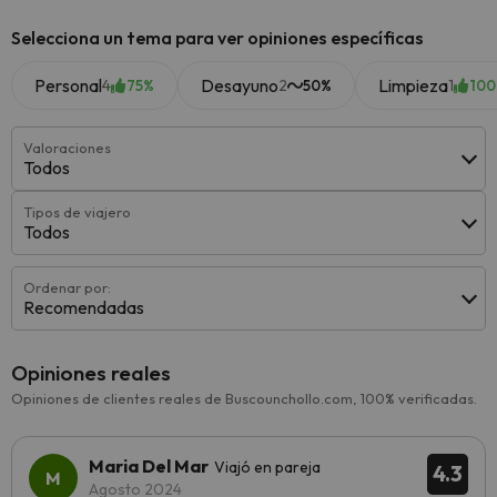
Selecciona un tema para ver opiniones específicas
Personal
Desayuno
Limpieza
4
2
1
75%
50%
10
Valoraciones
Todos
Tipos de viajero
Todos
Ordenar por:
Recomendadas
Opiniones reales
Opiniones de clientes reales de Buscounchollo.com, 100% verificadas.
Maria Del Mar
Viajó en pareja
4.3
Agosto 2024