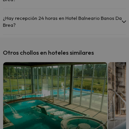
El Hotel Balneario Banos Da Brea dispone de las siguientes
actividades (algunas pueden ser de pago).
¿Hay recepción 24 horas en Hotel Balneario Banos Da
Brea?
Spa de pago
Sí, Hotel Balneario Banos Da Brea tiene recepción 24 horas.
Otros chollos en hoteles similares