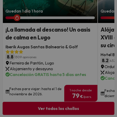
Quedan 1 día 1 hora
Quedan 
¡La llamada al descanso! Un oasis
Alójat
de calma en Lugo
XVIII 
su cir
Iberik Augas Santas Balneario & Golf
Hotel B
8.8
1309 opiniones
8.2
432 
Ferreira de Pantón, Lugo
Orduña
Alojamiento y desayuno
Alojam
Cancelación GRATIS hasta 5 días antes
Cance
Fechas para viajar: hasta el 1 de
1 noche desde
Fechas 
noviembre de 2026.
79
diciemb
€
/pers.
Ver todos los chollos