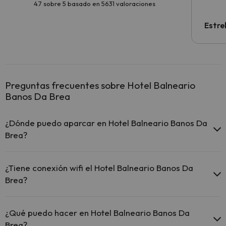
4.7 sobre 5 basado en 5631 valoraciones
Estre
Preguntas frecuentes sobre Hotel Balneario
Banos Da Brea
¿Dónde puedo aparcar en Hotel Balneario Banos Da
Brea?
Si te alojas en Hotel Balneario Banos Da Brea tienes estas
posibilidades de aparcamiento (bajo disponibilidad):
¿Tiene conexión wifi el Hotel Balneario Banos Da
Brea?
Parking exterior gratuito
El Hotel Balneario Banos Da Brea ofrece Wi-Fi gratuito en todo el
hotel.
¿Qué puedo hacer en Hotel Balneario Banos Da
Brea?