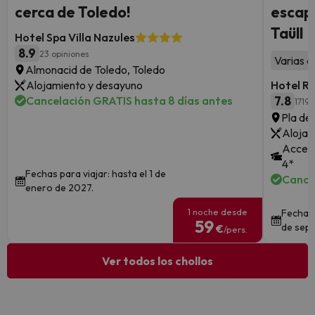
cerca de Toledo!
escapa
Taüll
Hotel Spa Villa Nazules
8.9
23 opiniones
Varias a
Almonacid de Toledo, Toledo
Alojamiento y desayuno
Hotel R
Cancelación GRATIS hasta 8 días antes
7.8
1719 
Pla de 
Alojam
Acceso
4*
Fechas para viajar: hasta el 1 de
Cance
enero de 2027.
1 noche desde
Fechas 
59
de sept
€
/pers.
Ver todos los chollos