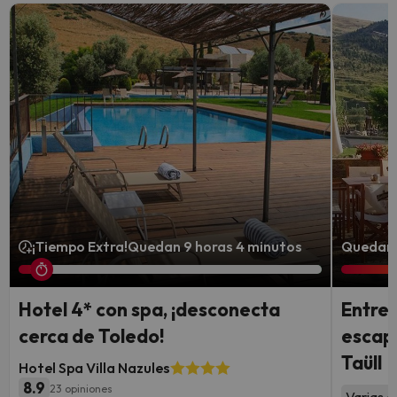
¡Tiempo Extra!
Quedan 9 horas 4 minutos
Quedan 3
Hotel 4* con spa, ¡desconecta
Entre 
cerca de Toledo!
escapa
Taüll
Hotel Spa Villa Nazules
8.9
23 opiniones