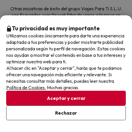
Otras iniciativas de éxito del grupo Viajes Para Ti S.L.U.
son Esquiades.com (la web líder de viajes a la nieve en
España) y Amimir.com, el buscador de hoteles con más
Tu privacidad es muy importante
de 1.000.000 de alojamientos disponibles para
reservar y viajar por todo el mundo.
Utilizamos cookies únicamente para darte una experiencia
adaptada a tus preferencias y poder mostrarte publicidad
personalizada según tu perfil de navegación. Estas cookies
nos ayudan a mostrar el contenido en base a tus intereses y
optimizar nuestra web para ti.
Al hacer clic en "Aceptar y cerrar", harás que te podamos
ofrecer una navegación más eficiente y relevante. Si
Sobre Buscounchollo.com
necesitas consultar más detalles, puedes leer nuestra
Política de Cookies.
Muchas gracias.
¿Quiénes somos?
Top destinos
Aceptar y cerrar
Tarjeta Regalo
Hoteles Andalucía
Rechazar
Top viajes destacados
Buscounchollo en los medios
Hoteles Andorra
Blog
Viajes con Niños