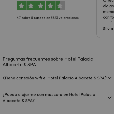
Ofrec
alojam
momen
con to
4.7 sobre 5 basado en 5523 valoraciones
precio
Silvi
Preguntas frecuentes sobre Hotel Palacio
Albacete & SPA
¿Tiene conexión wifi el Hotel Palacio Albacete & SPA?
El Hotel Palacio Albacete & SPA ofrece Wi-Fi gratuito en todo
el hotel.
¿Puedo alojarme con mascota en Hotel Palacio
El Hotel Palacio Albacete & SPA ofrece Wi-Fi gratuito en
Albacete & SPA?
zonas comunes.
El Hotel Palacio Albacete & SPA dispone de Wi-Fi.
En Hotel Palacio Albacete & SPA no se admiten mascotas.