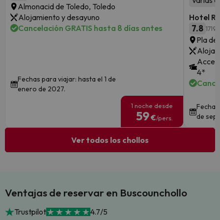
Varias a
Almonacid de Toledo, Toledo
Alojamiento y desayuno
Hotel R
Cancelación GRATIS hasta 8 días antes
7.8
1719 
Pla de 
Alojam
Acceso
4*
Fechas para viajar: hasta el 1 de
Cance
enero de 2027.
1 noche desde
Fechas 
59
de sept
€
/pers.
Ver todos los chollos
Ventajas de reservar en Buscounchollo
Trustpilot
4.7/5