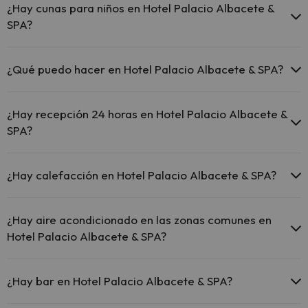
¿Hay cunas para niños en Hotel Palacio Albacete &
SPA?
El Hotel Palacio Albacete & SPA dispone de cunas gratis en el hotel
(solicítalo antes de iniciar tu viaje).
¿Qué puedo hacer en Hotel Palacio Albacete & SPA?
El Hotel Palacio Albacete & SPA dispone de las siguientes
actividades (algunas pueden ser de pago).
¿Hay recepción 24 horas en Hotel Palacio Albacete &
SPA?
Masajista
Sí, Hotel Palacio Albacete & SPA tiene recepción 24 horas.
¿Hay calefacción en Hotel Palacio Albacete & SPA?
Sí, Hotel Palacio Albacete & SPA tiene calefacción en las zonas
comunes.
¿Hay aire acondicionado en las zonas comunes en
Hotel Palacio Albacete & SPA?
Sí, Hotel Palacio Albacete & SPA tiene aire acondicionado en las
zonas comunes.
¿Hay bar en Hotel Palacio Albacete & SPA?