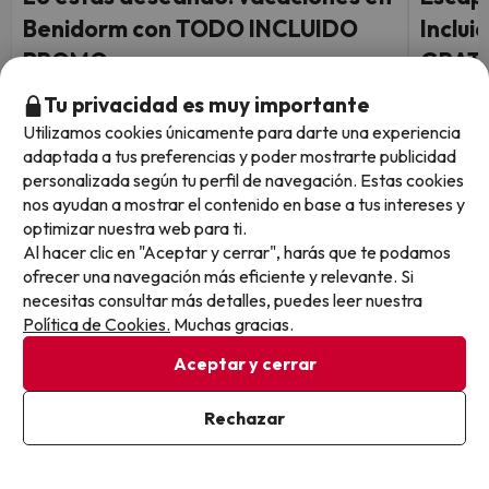
Benidorm con TODO INCLUIDO
Inclui
PROMO
GRATI
Magic Cristal Park
Magic Vi
Tu privacidad es muy importante
7.7
7.3
1048 opiniones
224 
Utilizamos cookies únicamente para darte una experiencia
Benidorm
Benid
adaptada a tus preferencias y poder mostrarte publicidad
Todo incluido
Todo i
personalizada según tu perfil de navegación. Estas cookies
Cance
nos ayudan a mostrar el contenido en base a tus intereses y
optimizar nuestra web para ti.
Fechas para viajar: hasta el 11 de
1 noche desde
Al hacer clic en "Aceptar y cerrar", harás que te podamos
Fechas 
septiembre de 2026.
95
septie
ofrecer una navegación más eficiente y relevante. Si
€
/pers.
necesitas consultar más detalles, puedes leer nuestra
Política de Cookies.
Muchas gracias.
Ver todos los chollos
Aceptar y cerrar
Rechazar
Otras iniciativas de éxito del grupo Viajes Para Ti S.L.U.
son Esquiades.com (la web líder de viajes a la nieve en