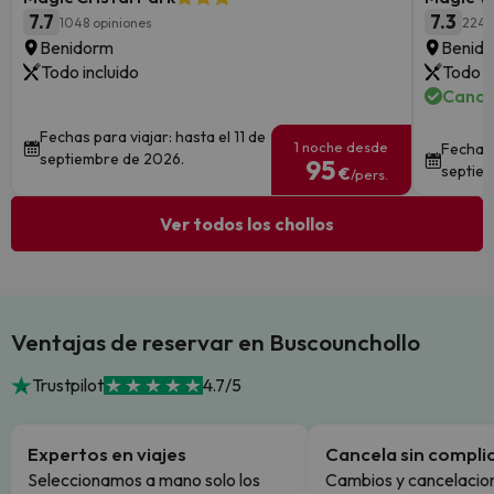
7.7
7.3
1048 opiniones
224 
Benidorm
Benid
Todo incluido
Todo i
Cance
Fechas para viajar: hasta el 11 de
1 noche desde
Fechas 
septiembre de 2026.
95
septie
€
/pers.
Ver todos los chollos
Ventajas de reservar en Buscounchollo
Trustpilot
4.7/5
Expertos en viajes
Cancela sin compli
Seleccionamos a mano solo los
Cambios y cancelacion