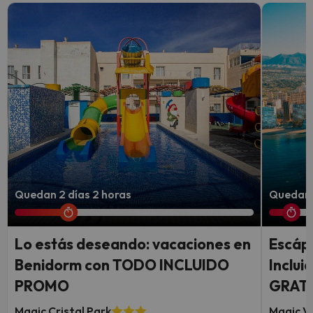
Quedan 2 días 2 horas
Quedan 
Lo estás deseando: vacaciones en
Escáp
Benidorm con TODO INCLUIDO
Inclui
PROMO
GRATI
Magic Cristal Park
Magic Vi