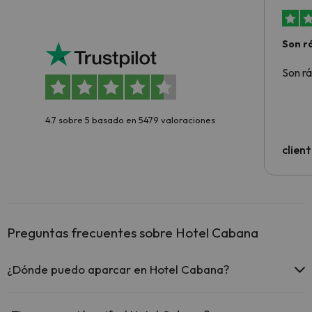
Son rá
Son rá
4.7 sobre 5 basado en 5479 valoraciones
clien
Preguntas frecuentes sobre Hotel Cabana
¿Dónde puedo aparcar en Hotel Cabana?
Si te alojas en Hotel Cabana tienes estas posibilidades de