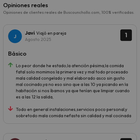
Opiniones reales
Opiniones de clientes reales de Buscounchollo.com, 100% verificadas.
Javi
Viajó en pareja
1
Agosto 2025
Básico
Lo peor donde he estado,la atención pésima,la comida
fatal solo momimos la primera vez y mal todo procesado
mala calidad congelado y mal elaborado asco sin gusto
mal cocinado,ya no eso sino que a las 10 ya picando en la
habitación si nos íbamos ya que tenían que limpiar cuando
es a las 12 la salida,
Todo en general instalaciones,servicios poco personal,y
sobretodo mala comida nefasta sin calidad y mal cocinada