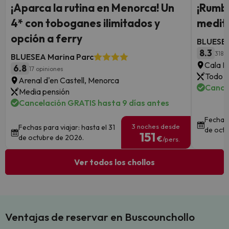
¡Aparca la rutina en Menorca! Un
¡Rumbo
4* con toboganes ilimitados y
medite
opción a ferry
BLUESEA
8.3
318 
BLUESEA Marina Parc
Cala Mi
6.8
17 opiniones
Todo i
Arenal d'en Castell, Menorca
Cance
Media pensión
Cancelación GRATIS hasta 9 días antes
Fechas 
3 noches desde
Fechas para viajar: hasta el 31
de octu
151
de octubre de 2026.
€
/pers.
Ver todos los chollos
Ventajas de reservar en Buscounchollo