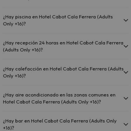
El Hotel Cabot Cala Ferrera (Adults Only +16) dispone de las
siguientes actividades (algunas pueden ser de pago).
¿Hay piscina en Hotel Cabot Cala Ferrera (Adults
Only +16)?
Masajista
Sí, Hotel Cabot Cala Ferrera (Adults Only +16) tiene piscina (este
servicio puede ser de pago) Aquí tienes más info sobre la piscina y
¿Hay recepción 24 horas en Hotel Cabot Cala Ferrera
otras instalaciones.
(Adults Only +16)?
Piscina al aire libre (temporada de verano)
Sí, Hotel Cabot Cala Ferrera (Adults Only +16) tiene recepción 24
horas.
¿Hay calefacción en Hotel Cabot Cala Ferrera (Adults
Only +16)?
Sí, Hotel Cabot Cala Ferrera (Adults Only +16) tiene calefacción en
las zonas comunes.
¿Hay aire acondicionado en las zonas comunes en
Hotel Cabot Cala Ferrera (Adults Only +16)?
Sí, Hotel Cabot Cala Ferrera (Adults Only +16) tiene aire
acondicionado en las zonas comunes.
¿Hay bar en Hotel Cabot Cala Ferrera (Adults Only
+16)?