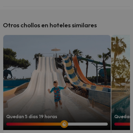
Sí, Hotel Cabot Cala Ferrera (Adults Only +16) tiene bar.
Otros chollos en hoteles similares
Quedan 5 días 19 horas
Quedan 5