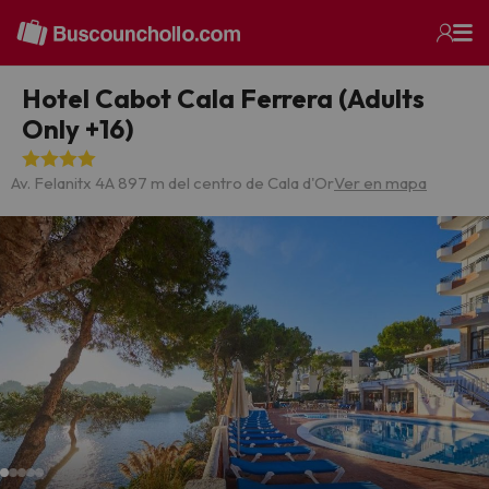
Hotel Cabot Cala Ferrera (Adults
Only +16)
Av. Felanitx 4
A 897 m del centro de Cala d'Or
Ver en mapa