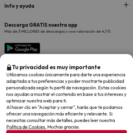
Hoteles Portugal
Verano
Info y ayuda
Proveedores
Viajes de Novios
Hoteles Valencia
Puente de Agosto
Opiniones de nuestros clientes
Viajes con mascotas
Contáctanos
Descarga GRATIS nuestra app
Hoteles Galicia
Vacaciones en Agosto
Más de 3 MILLONES de descargas y una valoración de 4,7/5.
Viajes para grupos
Chollos con Todo Incluido
Preguntas frecuentes
Hoteles en Islas
Vacaciones en Septiembre
Chollos en la playa
Hoteles Salou
Vacaciones en Octubre
Chollos con Vuelo Incluido
Vacaciones en Noviembre
Tu privacidad es muy importante
Hoteles con toboganes
Utilizamos cookies únicamente para darte una experiencia
adaptada a tus preferencias y poder mostrarte publicidad
Selección de la Newsletter
personalizada según tu perfil de navegación. Estas cookies
nos ayudan a mostrar el contenido en base a tus intereses y
Métodos de pago disponibles
Los favoritos de nuestros clientes
optimizar nuestra web para ti.
Al hacer clic en "Aceptar y cerrar", harás que te podamos
ofrecer una navegación más eficiente y relevante. Si
necesitas consultar más detalles, puedes leer nuestra
Política de Cookies.
Muchas gracias.
Condiciones generales