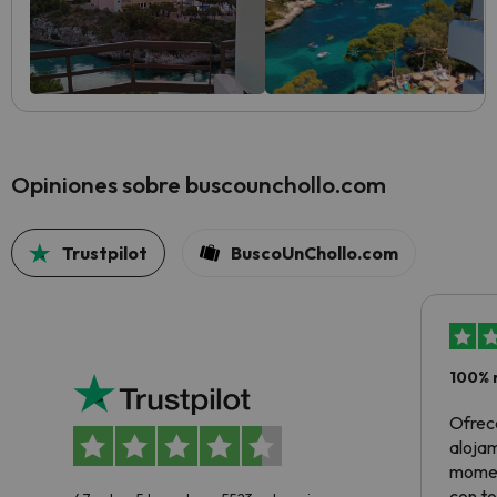
Opiniones sobre buscounchollo.com
Trustpilot
BuscoUnChollo.com
100% 
Ofrec
alojam
momen
con to