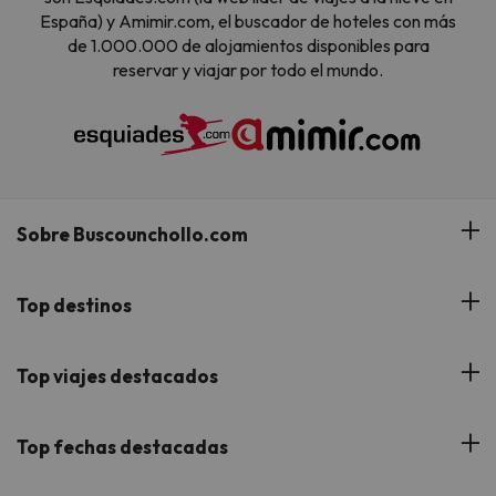
España) y Amimir.com, el buscador de hoteles con más
de 1.000.000 de alojamientos disponibles para
reservar y viajar por todo el mundo.
Sobre Buscounchollo.com
¿Quiénes somos?
Top destinos
Tarjeta Regalo
Hoteles Andalucía
Top viajes destacados
Buscounchollo en los medios
Hoteles Andorra
Blog
Viajes con Niños
Top fechas destacadas
Hoteles Cataluña
Web Corporativa
Viajes de Ciudad