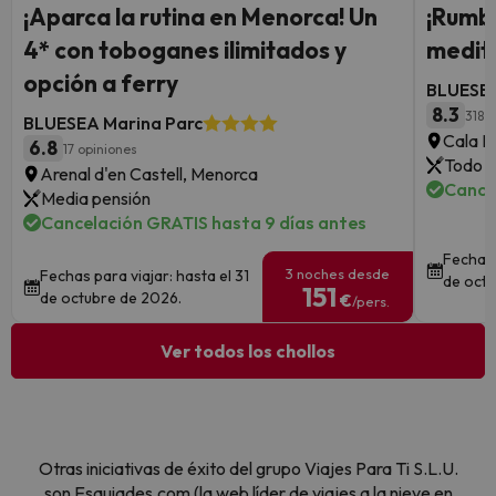
¡Aparca la rutina en Menorca! Un
¡Rumbo
4* con toboganes ilimitados y
medite
opción a ferry
BLUESEA
8.3
318 
BLUESEA Marina Parc
Cala Mi
6.8
17 opiniones
Todo i
Arenal d'en Castell, Menorca
Cance
Media pensión
Cancelación GRATIS hasta 9 días antes
Fechas 
3 noches desde
Fechas para viajar: hasta el 31
de octu
151
de octubre de 2026.
€
/pers.
Ver todos los chollos
Otras iniciativas de éxito del grupo Viajes Para Ti S.L.U.
son Esquiades.com (la web líder de viajes a la nieve en