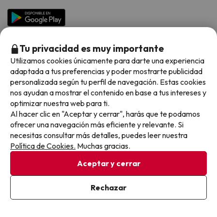
Hoteles en Islas
Vacaciones en Septiembre
Chollos en la playa
Hoteles Salou
Vacaciones en Octubre
Chollos con Vuelo Incluido
Vacaciones en Noviembre
Tu privacidad es muy importante
Hoteles con toboganes
Utilizamos cookies únicamente para darte una experiencia
adaptada a tus preferencias y poder mostrarte publicidad
Selección de la Newsletter
personalizada según tu perfil de navegación. Estas cookies
nos ayudan a mostrar el contenido en base a tus intereses y
Métodos de pago disponibles
Los favoritos de nuestros clientes
optimizar nuestra web para ti.
Al hacer clic en "Aceptar y cerrar", harás que te podamos
ofrecer una navegación más eficiente y relevante. Si
necesitas consultar más detalles, puedes leer nuestra
Política de Cookies.
Muchas gracias.
Condiciones generales
Privacidad datos
Aceptar y cerrar
Política de cookies
Rechazar
Viajes para ti S.L.U. Copyright © Buscounchollo.com 2010 -
2026