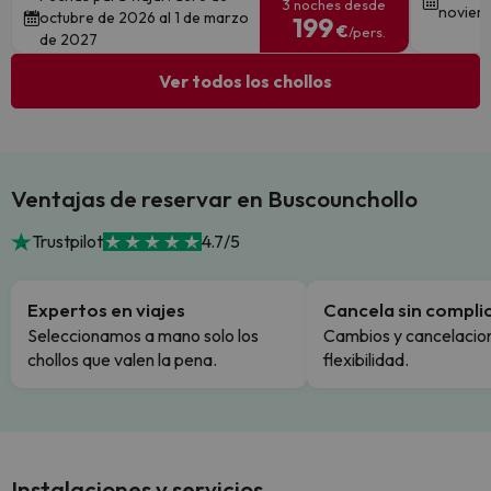
3 noches desde
noviem
octubre de 2026 al 1 de marzo
199
€
/pers.
de 2027
Ver todos los chollos
Ventajas de reservar en Buscounchollo
Trustpilot
4.7/5
Expertos en viajes
Cancela sin compli
Seleccionamos a mano solo los
Cambios y cancelacion
chollos que valen la pena.
flexibilidad.
Instalaciones y servicios