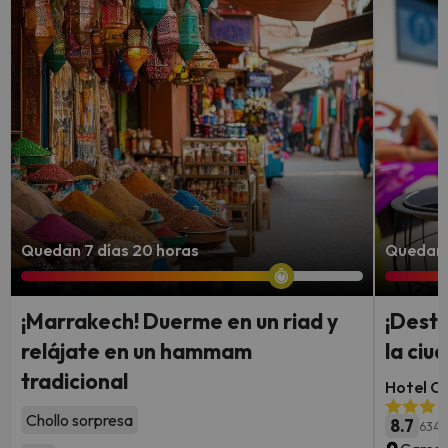
Quedan 7 días 20 horas
Quedan 7
¡Marrakech! Duerme en un riad y
¡Desti
relájate en un hammam
la ci
tradicional
Hotel Ca
Chollo sorpresa
8.7
634 