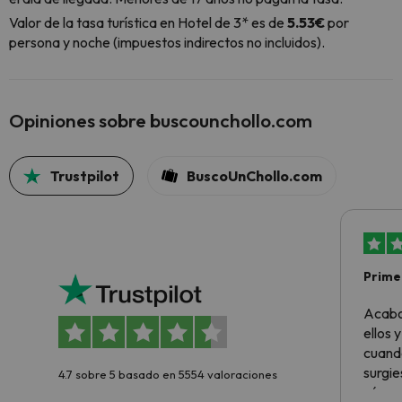
Valor de la tasa turística en Hotel de 3* es de
5.53€
por
persona y noche (impuestos indirectos no incluidos).
Opiniones sobre buscounchollo.com
Trustpilot
BuscoUnChollo.com
Primer
sencil
Acabo
ellos 
cuando
surgie
4.7 sobre 5 basado en 5554 valoraciones
cómo s