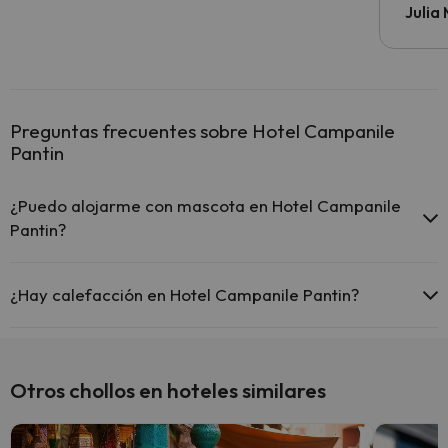
todo v
Julia
Preguntas frecuentes sobre Hotel Campanile
Pantin
¿Puedo alojarme con mascota en Hotel Campanile
Pantin?
En Hotel Campanile Pantin se admiten mascotas (previa petición y
de pago directo en hotel). Consulta las condiciones.
¿Hay calefacción en Hotel Campanile Pantin?
Sí, Hotel Campanile Pantin tiene calefacción en las zonas comunes.
Otros chollos en hoteles similares