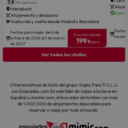
Carcas
7.9
166 opiniones
Alojam
Marrakech
Cance
Alojamiento y desayuno
Vuelos ida y vuelta desde Madrid o Barcelona
Fechas 
Fechas para viajar: del 6 de
3 noches desde
noviem
octubre de 2026 al 1 de marzo
199
€
/pers.
de 2027
Ver todos los chollos
Otras iniciativas de éxito del grupo Viajes Para Ti S.L.U.
son Esquiades.com (la web líder de viajes a la nieve en
España) y Amimir.com, el buscador de hoteles con más
de 1.000.000 de alojamientos disponibles para
reservar y viajar por todo el mundo.