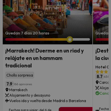
Quedan 7 días 20 horas
Quedan 7
¡Marrakech! Duerme en un riad y
¡Desti
relájate en un hammam
la ci
tradicional
Hotel Ca
Chollo sorpresa
8.7
634 
Carcas
7.9
166 opiniones
Alojam
Marrakech
Cance
Alojamiento y desayuno
Vuelos ida y vuelta desde Madrid o Barcelona
Fechas 
Fechas para viajar: del 6 de