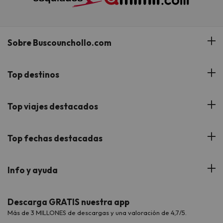
Sobre Buscounchollo.com
¿Quiénes somos?
Top destinos
Tarjeta Regalo
Hoteles Andalucía
Top viajes destacados
Buscounchollo en los medios
Hoteles Andorra
Blog
Viajes con Niños
Top fechas destacadas
Hoteles Cataluña
Web Corporativa
Viajes de Ciudad
Hoteles Portugal
Verano
Info y ayuda
Proveedores
Viajes de Novios
Hoteles Valencia
Puente de Agosto
Opiniones de nuestros clientes
Viajes con mascotas
Contáctanos
Descarga GRATIS nuestra app
Hoteles Galicia
Vacaciones en Agosto
Más de 3 MILLONES de descargas y una valoración de 4,7/5.
Viajes para grupos
Chollos con Todo Incluido
Preguntas frecuentes