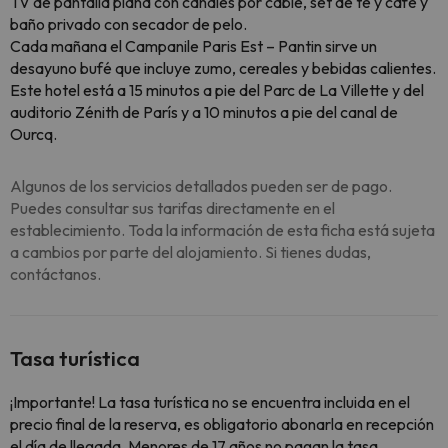
TV de pantalla plana con canales por cable, set de té y café y
baño privado con secador de pelo.
Cada mañana el Campanile Paris Est – Pantin sirve un
desayuno bufé que incluye zumo, cereales y bebidas calientes.
Este hotel está a 15 minutos a pie del Parc de La Villette y del
auditorio Zénith de París y a 10 minutos a pie del canal de
Ourcq.
Algunos de los servicios detallados pueden ser de pago.
Puedes consultar sus tarifas directamente en el
establecimiento. Toda la información de esta ficha está sujeta
a cambios por parte del alojamiento. Si tienes dudas,
contáctanos.
Tasa turística
¡Importante! La tasa turística no se encuentra incluida en el
precio final de la reserva, es obligatorio abonarla en recepción
el día de llegada. Menores de 17 años no pagan la tasa.